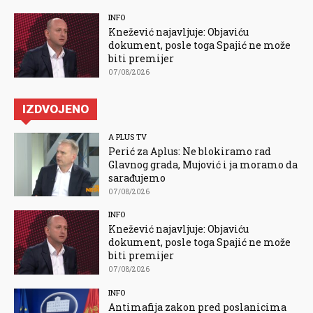
INFO
Knežević najavljuje: Objaviću
dokument, posle toga Spajić ne može
biti premijer
07/08/2026
IZDVOJENO
A PLUS TV
Perić za Aplus: Ne blokiramo rad
Glavnog grada, Mujović i ja moramo da
sarađujemo
07/08/2026
INFO
Knežević najavljuje: Objaviću
dokument, posle toga Spajić ne može
biti premijer
07/08/2026
INFO
Antimafija zakon pred poslanicima