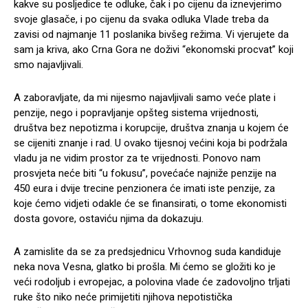
kakve su posljedice te odluke, čak i po cijenu da iznevjerimo
svoje glasače, i po cijenu da svaka odluka Vlade treba da
zavisi od najmanje 11 poslanika bivšeg režima. Vi vjerujete da
sam ja kriva, ako Crna Gora ne doživi “ekonomski procvat” koji
smo najavljivali.
A zaboravljate, da mi nijesmo najavljivali samo veće plate i
penzije, nego i popravljanje opšteg sistema vrijednosti,
društva bez nepotizma i korupcije, društva znanja u kojem će
se cijeniti znanje i rad. U ovako tijesnoj većini koja bi podržala
vladu ja ne vidim prostor za te vrijednosti. Ponovo nam
prosvjeta neće biti “u fokusu”, povećaće najniže penzije na
450 eura i dvije trecine penzionera će imati iste penzije, za
koje ćemo vidjeti odakle će se finansirati, o tome ekonomisti
dosta govore, ostaviću njima da dokazuju.
A zamislite da se za predsjednicu Vrhovnog suda kandiduje
neka nova Vesna, glatko bi prošla. Mi ćemo se gložiti ko je
veći rodoljub i evropejac, a polovina vlade će zadovoljno trljati
ruke što niko neće primijetiti njihova nepotistička