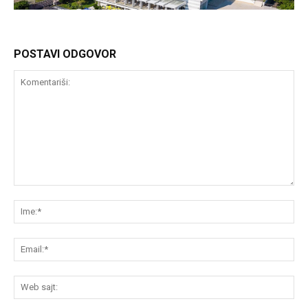
POSTAVI ODGOVOR
Komentariši:
Im
Em
We
saj