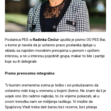
Poslanica PES-a
Radinka Ćinćur
uputila je pismo OO PES Bar,
u kome je navela da je ustavno pravo poslanika djeluje u
skladu sa najvišim moralnim principima u javnom i opštem
interesu, a ne u interesu pojedinih grupa, makar to bile i partije
koje su ih delegirale.
Pismo prenosimo integralno
:
“U burnim vremenima svima je teško i svi pokušavamo da
ostavimo neki trag u vremenu u kojem živimo. Ne znam da li je
uvijek ono što radimo najbolje, to će vrijeme pokazati, ali u
ovom trenutku nam se mišljenja razlikuju. Vi mislite da
Spajićevoj Vladi treba dati šansu bez rezerve, bez pitanja