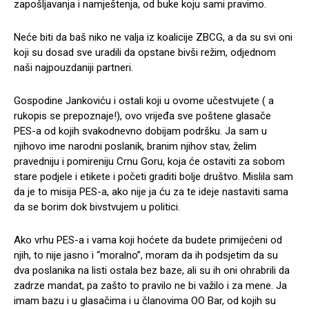
zapošljavanja i namještenja, od buke koju sami pravimo.
Neće biti da baš niko ne valja iz koalicije ZBCG, a da su svi oni
koji su dosad sve uradili da opstane bivši režim, odjednom
naši najpouzdaniji partneri.
Gospodine Jankoviću i ostali koji u ovome učestvujete ( a
rukopis se prepoznaje!), ovo vrijeđa sve poštene glasače
PES-a od kojih svakodnevno dobijam podršku. Ja sam u
njihovo ime narodni poslanik, branim njihov stav, želim
pravedniju i pomireniju Crnu Goru, koja će ostaviti za sobom
stare podjele i etikete i početi graditi bolje društvo. Mislila sam
da je to misija PES-a, ako nije ja ću za te ideje nastaviti sama
da se borim dok bivstvujem u politici.
Ako vrhu PES-a i vama koji hoćete da budete primijećeni od
njih, to nije jasno i “moralno”, moram da ih podsjetim da su
dva poslanika na listi ostala bez baze, ali su ih oni ohrabrili da
zadrze mandat, pa zašto to pravilo ne bi važilo i za mene. Ja
imam bazu i u glasačima i u članovima OO Bar, od kojih su