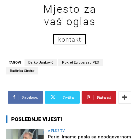
TAGOVI
Darko Janković
Pokret Evropa sad PES
Radinka Ćinćur
Facebook
Twitter
Pinterest
POSLEDNJE VIJESTI
A PLUS TV
Perić: Imamo posla sa neodgovornom