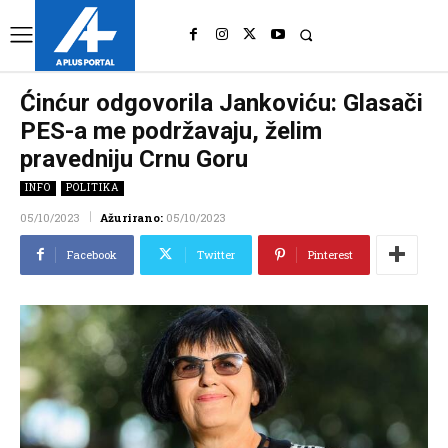
UK
LONDON NEWS
Ćinćur odgovorila Jankoviću: Glasači
PES-a me podržavaju, želim
pravedniju Crnu Goru
INFO
POLITIKA
05/10/2023
Ažurirano:
05/10/2023
Facebook
Twitter
Pinterest