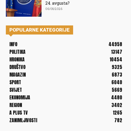
24. avgusta?
06/08/2026
POPULARNE KATEGORIJE
INFO
44958
POLITIKA
13147
HRONIKA
10454
DRUŠTVO
9325
MAGAZIN
6873
SPORT
6040
SVIJET
5669
EKONOMIJA
4480
REGION
3402
A PLUS TV
1265
ZANIMLJIVOSTI
782