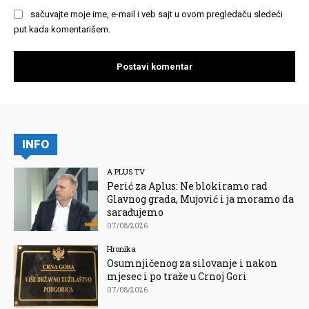
sačuvajte moje ime, e-mail i veb sajt u ovom pregledaču sledeći
put kada komentarišem.
INFO
A PLUS TV
Perić za Aplus: Ne blokiramo rad
Glavnog grada, Mujović i ja moramo da
sarađujemo
07/08/2026
Hronika
Osumnjičenog za silovanje i nakon
mjesec i po traže u Crnoj Gori
07/08/2026