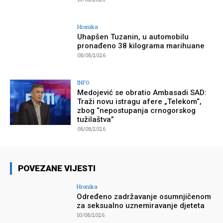
Hronika
Uhapšen Tuzanin, u automobilu
pronađeno 38 kilograma marihuane
08/08/2026
INFO
Medojević se obratio Ambasadi SAD:
Traži novu istragu afere „Telekom“,
zbog “nepostupanja crnogorskog
tužilaštva”
08/08/2026
POVEZANE VIJESTI
Hronika
Određeno zadržavanje osumnjičenom
za seksualno uznemiravanje djeteta
10/08/2026