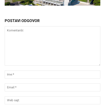
POSTAVI ODGOVOR
Komentariši:
Im
Em
We
saj