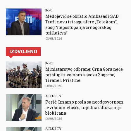
INFO
Medojević se obratio Ambasadi SAD:
Traži novu istragu afere „Telekom“,
zbog “nepostupanja crnogorskog
tužilaštva”
08/08/2026
IZDVOJENO
INFO
Ministarstvo odbrane: Crna Gora neće
pristupiti vojnom savezu Zagreba,
Tirane i Prištine
08/08/2026
A PLUS TV
Perić: Imamo posla sa neodgovornom
izvršnom vlašću, nijedna odluka nije
blokirana
08/08/2026
A PLUS TV