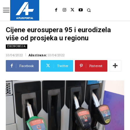
UK
LONDON NEWS
Cijene eurosupera 95 i eurodizela
više od prosjeka u regionu
EKONOMIJA
10/04/2022
Ažurirano:
10/04/2022
Facebook
Twitter
Pinterest