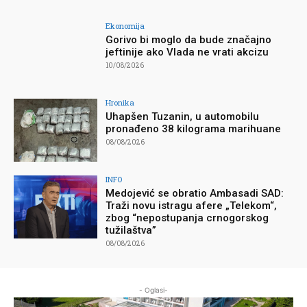
Ekonomija
Gorivo bi moglo da bude značajno
jeftinije ako Vlada ne vrati akcizu
10/08/2026
Hronika
Uhapšen Tuzanin, u automobilu
pronađeno 38 kilograma marihuane
08/08/2026
INFO
Medojević se obratio Ambasadi SAD:
Traži novu istragu afere „Telekom“,
zbog “nepostupanja crnogorskog
tužilaštva”
08/08/2026
- Oglasi-