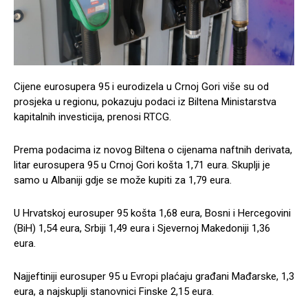
Cijene eurosupera 95 i eurodizela u Crnoj Gori više su od
prosjeka u regionu, pokazuju podaci iz Biltena Ministarstva
kapitalnih investicija, prenosi RTCG.
Prema podacima iz novog Biltena o cijenama naftnih derivata,
litar eurosupera 95 u Crnoj Gori košta 1,71 eura. Skuplji je
samo u Albaniji gdje se može kupiti za 1,79 eura.
U Hrvatskoj eurosuper 95 košta 1,68 eura, Bosni i Hercegovini
(BiH) 1,54 eura, Srbiji 1,49 eura i Sjevernoj Makedoniji 1,36
eura.
Najjeftiniji eurosuper 95 u Evropi plaćaju građani Mađarske, 1,3
eura, a najskuplji stanovnici Finske 2,15 eura.