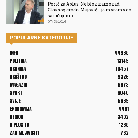
Perić za Aplus: Ne blokiramo rad
Glavnog grada, Mujović i ja moramo da
sarađujemo
07/08/2026
POPULARNE KATEGORIJE
INFO
44965
POLITIKA
13149
HRONIKA
10457
DRUŠTVO
9326
MAGAZIN
6873
SPORT
6040
SVIJET
5669
EKONOMIJA
4481
REGION
3402
A PLUS TV
1265
ZANIMLJIVOSTI
782