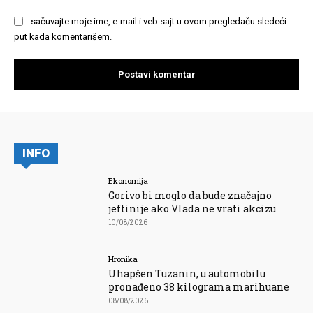
sačuvajte moje ime, e-mail i veb sajt u ovom pregledaču sledeći
put kada komentarišem.
INFO
Ekonomija
Gorivo bi moglo da bude značajno
jeftinije ako Vlada ne vrati akcizu
10/08/2026
Hronika
Uhapšen Tuzanin, u automobilu
pronađeno 38 kilograma marihuane
08/08/2026