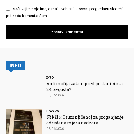
sačuvajte moje ime, e-mail i veb sajt u ovom pregledaču sledeći
put kada komentarišem.
INFO
INFO
Antimafija zakon pred poslanicima
24. avgusta?
06/08/2026
Hronika
Nikšić: Osumnjičenoj za proganjanje
određena mjera nadzora
06/08/2026