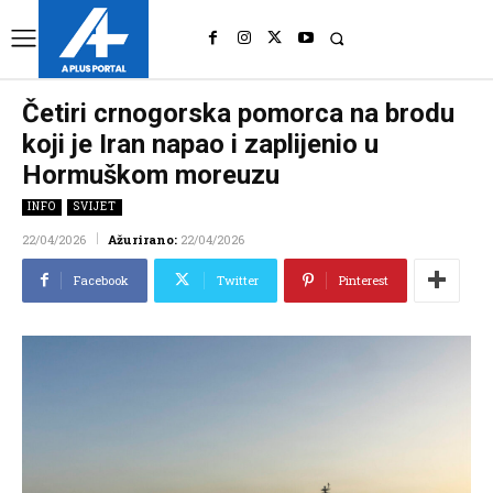
UK
LONDON NEWS
Četiri crnogorska pomorca na brodu
koji je Iran napao i zaplijenio u
Hormuškom moreuzu
INFO
SVIJET
22/04/2026
Ažurirano:
22/04/2026
Facebook
Twitter
Pinterest