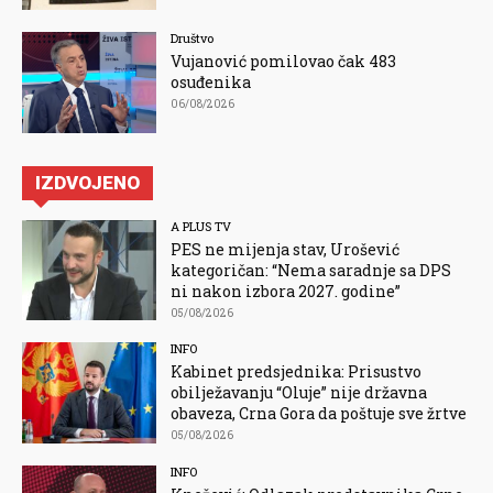
Društvo
Vujanović pomilovao čak 483
osuđenika
06/08/2026
IZDVOJENO
A PLUS TV
PES ne mijenja stav, Urošević
kategoričan: “Nema saradnje sa DPS
ni nakon izbora 2027. godine”
05/08/2026
INFO
Kabinet predsjednika: Prisustvo
obilježavanju “Oluje” nije državna
obaveza, Crna Gora da poštuje sve žrtve
05/08/2026
INFO