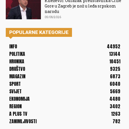
Knežević: Odlazak predstavnika Crne
Gore u Zagreb je nož u leđa srpskom
narodu
05/08/2026
POPULARNE KATEGORIJE
INFO
44952
POLITIKA
13144
HRONIKA
10451
DRUŠTVO
9325
MAGAZIN
6873
SPORT
6040
SVIJET
5669
EKONOMIJA
4480
REGION
3402
A PLUS TV
1263
ZANIMLJIVOSTI
782