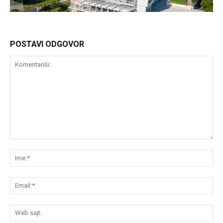
POSTAVI ODGOVOR
Komentariši:
Im
Em
We
saj