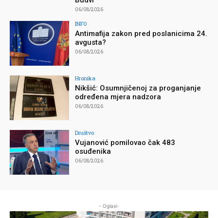
Budvi
06/08/2026
INFO
Antimafija zakon pred poslanicima 24.
avgusta?
06/08/2026
Hronika
Nikšić: Osumnjičenoj za proganjanje
određena mjera nadzora
06/08/2026
Društvo
Vujanović pomilovao čak 483
osuđenika
06/08/2026
- Oglasi-