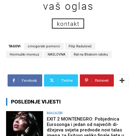
TAGOVI
crnogorski pomorci
Filip Radulović
Hormuški moreuz
NASLOVNA
Rat na Bliskom istoku
Facebook
Twitter
Pinterest
POSLEDNJE VIJESTI
MAGAZIN
EXIT 2 MONTENEGRO: Pobjednica
Eurosonga i jedan od najvećih di-
džejeva svijeta predvode novi talas
imena za Exitovo veliko finale ljeta u