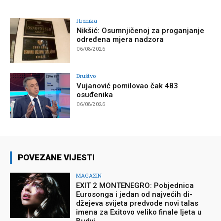
Hronika
Nikšić: Osumnjičenoj za proganjanje
određena mjera nadzora
06/08/2026
Društvo
Vujanović pomilovao čak 483
osuđenika
06/08/2026
POVEZANE VIJESTI
MAGAZIN
EXIT 2 MONTENEGRO: Pobjednica
Eurosonga i jedan od najvećih di-
džejeva svijeta predvode novi talas
imena za Exitovo veliko finale ljeta u