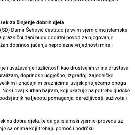
ek za činjenje dobrih djela
(SD) Damir Šehović čestitao je svim vjernicima islamske
da praznični dani budu dodatni povod za njegovanje
ažan doprinos jačanju neprolazne vrijednosti mira i
e i uvažavanje različitosti kao društvenih vrlina društava
turalizam, doprinose uspješnoj izgradnji zajedničke
 velikim i značajnim praznicima, uvijek prisjećamo onoga
 Nek i ovaj Kurban bajram, koji ukazuje na potrebu ljudske
odsjetnik na ljepotu pomaganja, darežljivosti, suživota i
k na dobra djela, te da ga islamski vjernici provedu uz
nje sa onima koji trebaju pomoć i podršku.