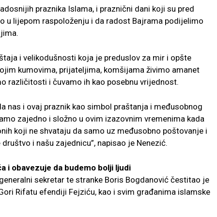
adosnijih praznika Islama, i praznični dani koji su pred
o u lijepom raspoloženju i da radost Bajrama podijelimo
jima.
aja i velikodušnosti koja je preduslov za mir i opšte
svojim kumovima, prijateljima, komšijama živimo amanet
o različitosti i čuvamo ih kao posebnu vrijednost.
a da nas i ovaj praznik kao simbol praštanja i međusobnog
javamo zajedno i složno u ovim izazovnim vremenima kada
nih koji ne shvataju da samo uz međusobno poštovanje i
društvo i našu zajednicu”, napisao je Nenezić.
 i obavezuje da budemo bolji ljudi
generalni sekretar te stranke Boris Bogdanović čestitao je
Gori Rifatu efendiji Fejziću, kao i svim građanima islamske