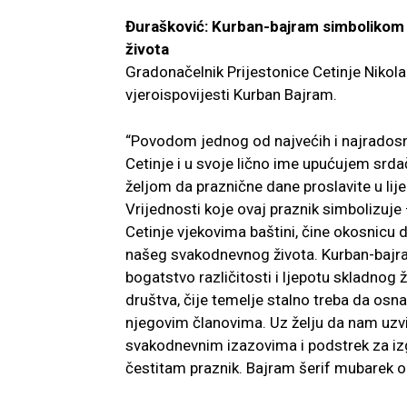
Đurašković: Kurban-bajram simbolikom p
života
Gradonačelnik Prijestonice Cetinje Nikola
vjeroispovijesti Kurban Bajram.
“Povodom jednog od najvećih i najradosni
Cetinje i u svoje lično ime upućujem srda
željom da praznične dane proslavite u lije
Vrijednosti koje ovaj praznik simbolizuje 
Cetinje vjekovima baštini, čine okosnicu 
našeg svakodnevnog života. Kurban-bajr
bogatstvo različitosti i ljepotu skladnog 
društva, čije temelje stalno treba da o
njegovim članovima. Uz želju da nam uzvi
svakodnevnim izazovima i podstrek za iz
čestitam praznik. Bajram šerif mubarek ols