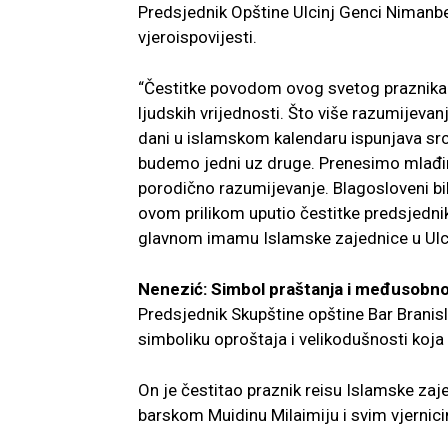
Predsjednik Opštine Ulcinj Genci Nimanb
vjeroispovijesti.
“Čestitke povodom ovog svetog praznika ko
ljudskih vrijednosti. Što više razumijevan
dani u islamskom kalendaru ispunjava src
budemo jedni uz druge. Prenesimo mlađi
porodično razumijevanje. Blagosloveni bi
ovom prilikom uputio čestitke predsjednik
glavnom imamu Islamske zajednice u Ulcinj
Nenezić: Simbol praštanja i međusobnog
Predsjednik Skupštine opštine Bar Branis
simboliku oproštaja i velikodušnosti koja 
On je čestitao praznik reisu Islamske za
barskom Muidinu Milaimiju i svim vjernici