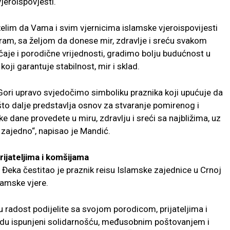
jeroispovjesti.
želim da Vama i svim vjernicima islamske vjeroispovijesti
jram, sa željom da donese mir, zdravlje i sreću svakom
ičaje i porodične vrijednosti, gradimo bolju budućnost u
oji garantuje stabilnost, mir i sklad.
j Gori upravo svjedočimo simboliku praznika koji upućuje da
to dalje predstavlja osnov za stvaranje pomirenog i
dane provedete u miru, zdravlju i sreći sa najbližima, uz
zajedno“, napisao je Mandić.
rijateljima i komšijama
r Đeka čestitao je praznik reisu Islamske zajednice u Crnoj
lamske vjere.
tu radost podijelite sa svojom porodicom, prijateljima i
du ispunjeni solidarnošću, međusobnim poštovanjem i