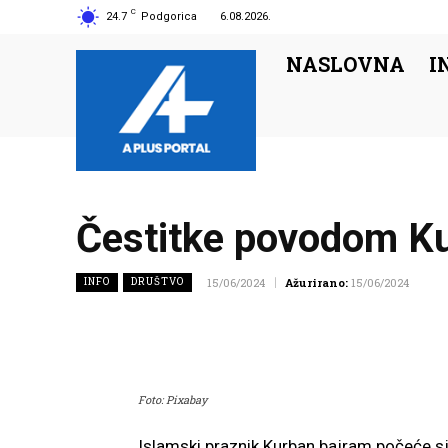
C
24.7
Podgorica
6.08.2026.
NASLOVNA
I
Čestitke povodom K
INFO
DRUŠTVO
15/06/2024
Ažurirano:
15/06/2024
Foto: Pixabay
Islamski praznik Kurban bajram počeće sju