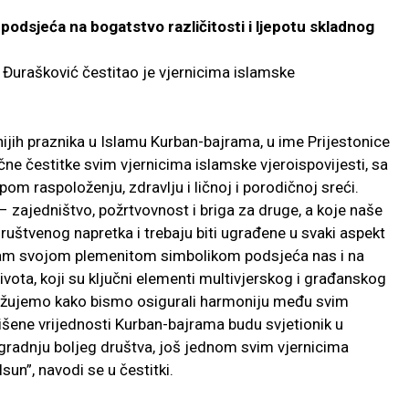
odsjeća na bogatstvo različitosti i ljepotu skladnog
 Đurašković čestitao je vjernicima islamske
jih praznika u Islamu Kurban-bajrama, u ime Prijestonice
čne čestitke svim vjernicima islamske vjeroispovijesti, sa
pom raspoloženju, zdravlju i ličnoj i porodičnoj sreći.
– zajedništvo, požrtvovnost i briga za druge, a koje naše
društvenog napretka i trebaju biti ugrađene u svaki aspekt
am svojom plemenitom simbolikom podsjeća nas i na
života, koji su ključni elementi multivjerskog i građanskog
snažujemo kako bismo osigurali harmoniju među svim
šene vrijednosti Kurban-bajrama budu svjetionik u
gradnju boljeg društva, još jednom svim vjernicima
un”, navodi se u čestitki.