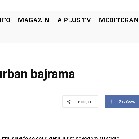
NFO
MAGAZIN
A PLUS TV
MEDITERAN
urban bajrama
Facebook
Podijeli
tra, slaviće se četiri dana, a tim povodom su stigle i