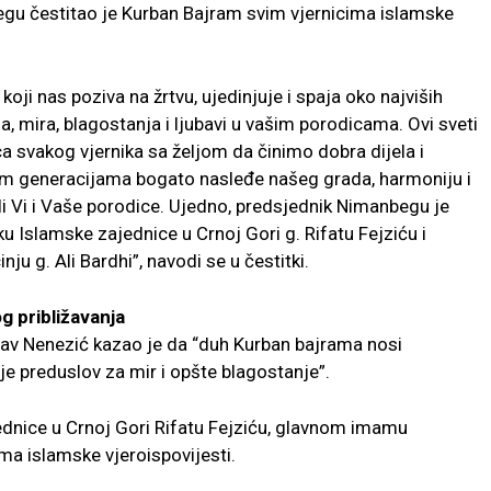
egu čestitao je Kurban Bajram svim vjernicima islamske
ji nas poziva na žrtvu, ujedinjuje i spaja oko najviših
ja, mira, blagostanja i ljubavi u vašim porodicama. Ovi sveti
a svakog vjernika sa željom da činimo dobra dijela i
m generacijama bogato nasleđe našeg grada, harmoniju i
li Vi i Vaše porodice. Ujedno, predsjednik Nimanbegu je
u Islamske zajednice u Crnoj Gori g. Rifatu Fejziću i
u g. Ali Bardhi”, navodi se u čestitki.
 približavanja
lav Nenezić kazao je da “duh Kurban bajrama nosi
je preduslov za mir i opšte blagostanje”.
jednice u Crnoj Gori Rifatu Fejziću, glavnom imamu
ma islamske vjeroispovijesti.