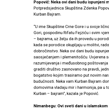
Popović: Neka ovi dani budu ispunjeni m
Potpredsjednica Skupština Zdenka Popović
Kurban Bajram.
“U ime Skupštine Crne Gore i u svoje lično
Gori, gospodinu Rifatu Fejziću i svim vj
– bajrama, uz želju da ih provedu u porod
kada se porodice okupljaju u molitvi, rados
dobročinstvo. Neka ovi dani budu ispunjen
saosjećanjem i plemenitošću. Uvjerena sa
razumijevanja i međusobnog poštovanja
graditi društvo zasnovano na pravdi, jedna
bogatstvo kojim trasiramo put novim naraš
budućnosti. Neka vam Kurban Bajram dones
domovima vladaju mir i harmonija, pa u t
Kurban – bajram”, kazala je Popović.
Nimanbegu: Ovi sveti dani u islamskom 