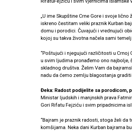
RifatuFejziću i svim vjernicima islamske v
„U ime Skupštine Crne Gore i svoje lično 
iskreno čestitam veliki praznik Kurban ba
domu i porodici. Čuvajući i vrednujući ob
kojoj su takva životna načela sami temelj k
“Poštujući i njegujući različitosti u Crno
u svim ljudima pronađemo ono najbolje, š
skladnog društva. Želim Vam da bajramske 
nadu da ćemo zemlju blagostanja graditi 
Đeka: Radost podijelite sa porodicom, p
Ministar ljudskih i manjnskih prava Fatmi
Gori Rifatu Fejziću i svim pripadnicima is
“Bajram je praznik radosti, stoga želi da 
komšijama. Neka dani Kurban bajrama bu