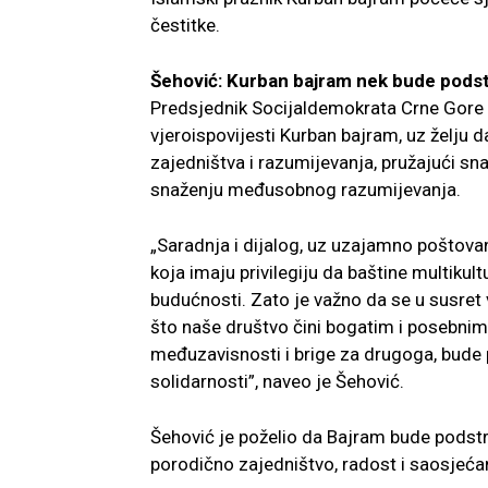
čestitke.
Šehović: Kurban bajram nek bude podstr
Predsjednik Socijaldemokrata Crne Gore 
vjeroispovijesti Kurban bajram, uz želju 
zajedništva i razumijevanja, pružajući sn
snaženju međusobnog razumijevanja.
„Saradnja i dijalog, uz uzajamno poštovanj
koja imaju privilegiju da baštine multikul
budućnosti. Zato je važno da se u susret
što naše društvo čini bogatim i posebnim.
međuzavisnosti i brige za drugoga, bude p
solidarnosti”, naveo je Šehović.
Šehović je poželio da Bajram bude podstre
porodično zajedništvo, radost i saosjeća