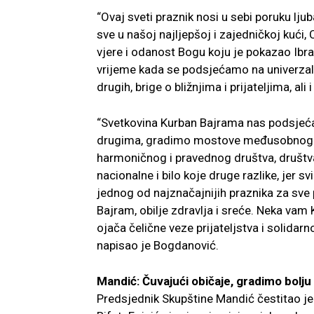
“Ovaj sveti praznik nosi u sebi poruku ljub
sve u našoj najljepšoj i zajedničkoj kući, 
vjere i odanost Bogu koju je pokazao Ibra
vrijeme kada se podsjećamo na univerzaln
drugih, brige o bližnjima i prijateljima, a
“Svetkovina Kurban Bajrama nas podsjeća 
drugima, gradimo mostove međusobnog raz
harmoničnog i pravednog društva, društva 
nacionalne i bilo koje druge razlike, jer 
jednog od najznačajnijih praznika za sve
Bajram, obilje zdravlja i sreće. Neka va
ojača čelične veze prijateljstva i solida
napisao je Bogdanović.
Mandić: Čuvajući običaje, gradimo bolj
Predsjednik Skupštine Mandić čestitao je