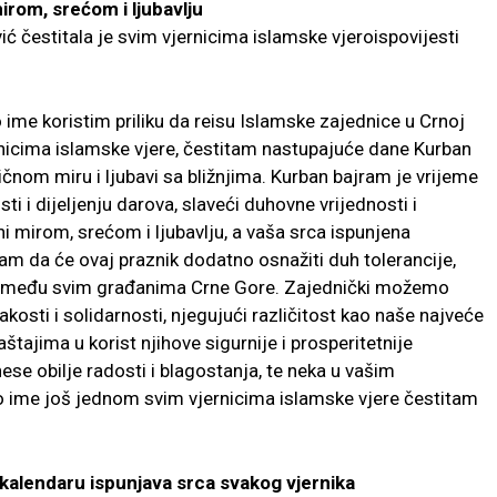
irom, srećom i ljubavlju
 čestitala je svim vjernicima islamske vjeroispovijesti
 ime koristim priliku da reisu Islamske zajednice u Crnoj
ernicima islamske vjere, čestitam nastupajuće dane Kurban
ičnom miru i ljubavi sa bližnjima. Kurban bajram je vrijeme
ti i dijeljenju darova, slaveći duhovne vrijednosti i
i mirom, srećom i ljubavlju, a vaša srca ispunjena
m da će ovaj praznik dodatno osnažiti duh tolerancije,
 među svim građanima Crne Gore. Zajednički možemo
kosti i solidarnosti, njegujući različitost kao naše najveće
tajima u korist njihove sigurnije i prosperitetnije
e obilje radosti i blagostanja, te neka u vašim
o ime još jednom svim vjernicima islamske vjere čestitam
kalendaru ispunjava srca svakog vjernika