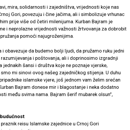
avi, mira, solidarnosti i zajedništva, vrijednosti koje nas
Crnoj Gori, povezuju i čine jačima, ali i simbolizuje vrhunac
him prije više od četiri milenijuma. Kurban Bajram je
e i neprolazne vrijednosti važnosti žrtvovanja za dobrobit
li i pružanja pomoći najugroženijima.
i obavezuje da budemo bolji ljudi, da pružamo ruku jedni
umijevanja i poštovanja, ali i doprinosimo izgradnji
jednakih šansi i društva koje ne poznaje vjerske,
svi smo mi sinovi ovog našeg zajedničkog stijenja. U duhu
 pripadnike islamske vjere, još jednom vam želim srećan
m Kurban Bajram donese mir i blagostanje i neka dodatno
rnosti među svima nama. Bajram šerif mubarek olsun”,
u budućnost
 praznik reisu Islamske zajednice u Crnoj Gori