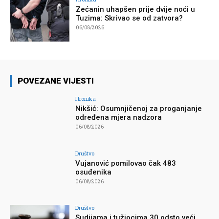
Zećanin uhapšen prije dvije noći u
Tuzima: Skrivao se od zatvora?
06/08/2026
POVEZANE VIJESTI
Hronika
Nikšić: Osumnjičenoj za proganjanje
određena mjera nadzora
06/08/2026
Društvo
Vujanović pomilovao čak 483
osuđenika
06/08/2026
Društvo
Sudijama i tužiocima 30 odsto veći