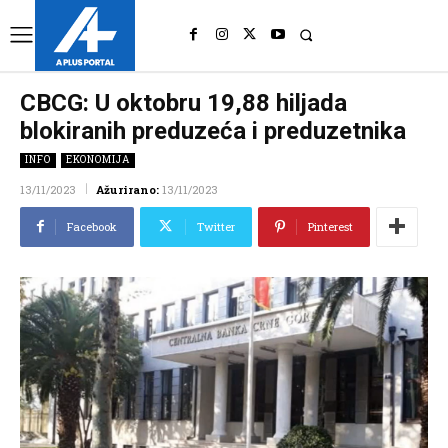
UK
LONDON NEWS
CBCG: U oktobru 19,88 hiljada
blokiranih preduzeća i preduzetnika
INFO
EKONOMIJA
13/11/2023
Ažurirano:
13/11/2023
Facebook
Twitter
Pinterest