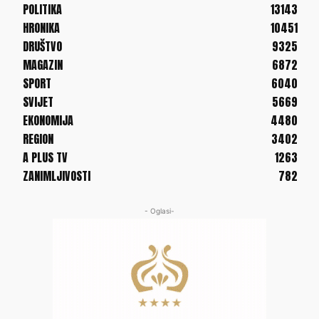
POLITIKA
13143
HRONIKA
10451
DRUŠTVO
9325
MAGAZIN
6872
SPORT
6040
SVIJET
5669
EKONOMIJA
4480
REGION
3402
A PLUS TV
1263
ZANIMLJIVOSTI
782
- Oglasi-