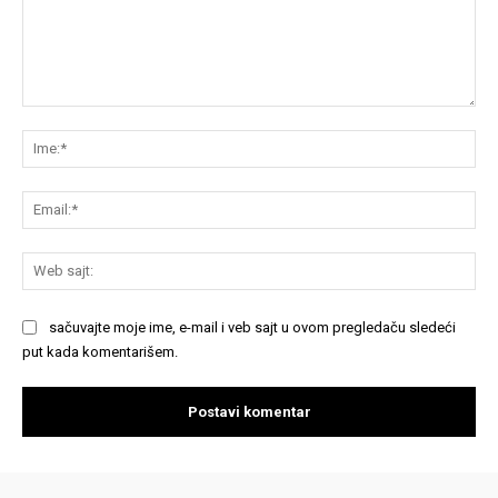
Komentariši:
Im
Em
We
saj
sačuvajte moje ime, e-mail i veb sajt u ovom pregledaču sledeći
put kada komentarišem.