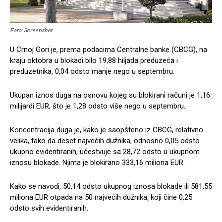
Foto: Screenshot
U Crnoj Gori je, prema podacima Centralne banke (CBCG), na
kraju oktobra u blokadi bilo 19,88 hiljada preduzeća i
preduzetnika, 0,04 odsto manje nego u septembru.
Ukupan iznos duga na osnovu kojeg su blokirani računi je 1,16
milijardi EUR, što je 1,28 odsto više nego u septembru.
Koncentracija duga je, kako je saopšteno iz CBCG, relativno
velika, tako da deset najvećih dužnika, odnosno 0,05 odsto
ukupno evidentiranih, učestvuje sa 28,72 odsto u ukupnom
iznosu blokade. Njima je blokirano 333,16 miliona EUR.
Kako se navodi, 50,14 odsto ukupnog iznosa blokade ili 581,55
miliona EUR otpada na 50 najvećih dužnika, koji čine 0,25
odsto svih evidentiranih.