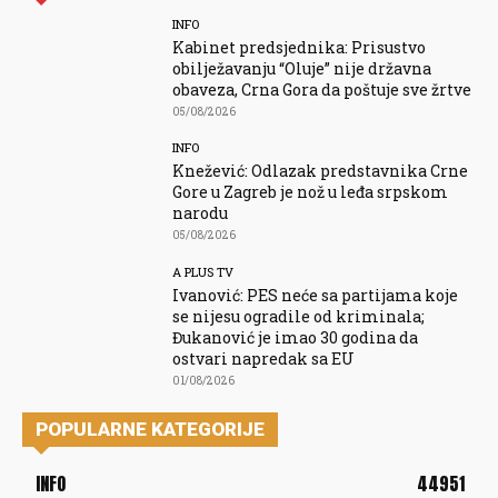
INFO
Kabinet predsjednika: Prisustvo
obilježavanju “Oluje” nije državna
obaveza, Crna Gora da poštuje sve žrtve
05/08/2026
INFO
Knežević: Odlazak predstavnika Crne
Gore u Zagreb je nož u leđa srpskom
narodu
05/08/2026
A PLUS TV
Ivanović: PES neće sa partijama koje
se nijesu ogradile od kriminala;
Đukanović je imao 30 godina da
ostvari napredak sa EU
01/08/2026
POPULARNE KATEGORIJE
INFO
44951