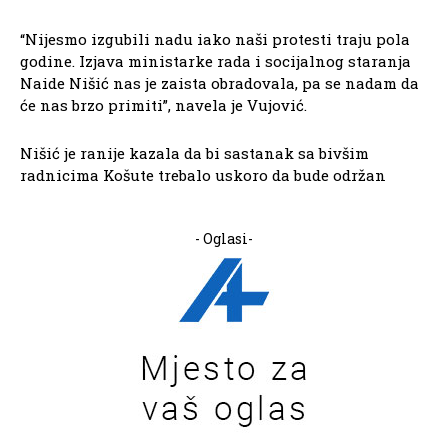
“Nijesmo izgubili nadu iako naši protesti traju pola
godine. Izjava ministarke rada i socijalnog staranja
Naide Nišić nas je zaista obradovala, pa se nadam da
će nas brzo primiti”, navela je Vujović.
Nišić je ranije kazala da bi sastanak sa bivšim
radnicima Košute trebalo uskoro da bude održan
- Oglasi-