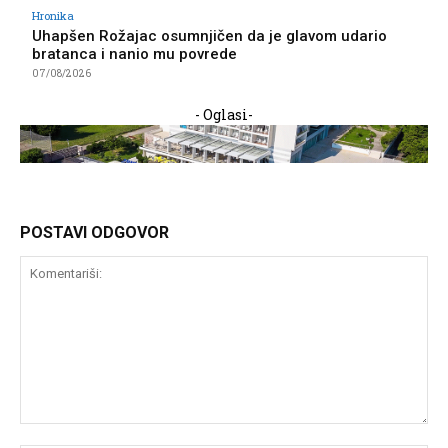
Hronika
Uhapšen Rožajac osumnjičen da je glavom udario
bratanca i nanio mu povrede
07/08/2026
- Oglasi-
POSTAVI ODGOVOR
Komentariši: