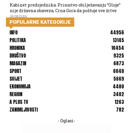
Kabinet predsjednika: Prisustvo obilježavanju “Oluje”
nije državna obaveza, Crna Gora da poštuje sve žrtve
05/08/2026
POPULARNE KATEGORIJE
INFO
44956
POLITIKA
13145
HRONIKA
10454
DRUŠTVO
9325
MAGAZIN
6873
SPORT
6040
SVIJET
5669
EKONOMIJA
4480
REGION
3402
A PLUS TV
1263
ZANIMLJIVOSTI
782
- Oglasi-