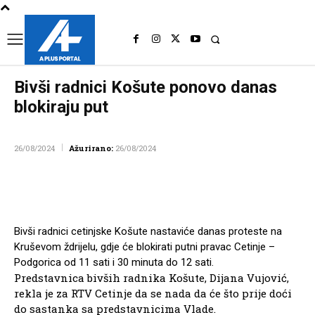
UK
LONDON NEWS
Bivši radnici Košute ponovo danas
blokiraju put
INFO
DRUŠTVO
26/08/2024
Ažurirano:
26/08/2024
Facebook
Twitter
Pinterest
Wh
Bivši radnici cetinjske Košute nastaviće danas proteste na
Kruševom ždrijelu, gdje će blokirati putni pravac Cetinje –
Podgorica od 11 sati i 30 minuta do 12 sati.
Predstavnica bivših radnika Košute, Dijana Vujović,
rekla je za RTV Cetinje da se nada da će što prije doći
do sastanka sa predstavnicima Vlade.