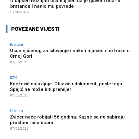
Uhapšen Rožajac osumnjičen da je glavom udario
bratanca i nanio mu povrede
07/08/2026
POVEZANE VIJESTI
Hronika
Osumnjičenog za silovanje i nakon mjesec i po traže u
Crnoj Gori
07/08/2026
INFO
Knežević najavljuje: Objaviću dokument, posle toga
Spajić ne može biti premijer
07/08/2026
Hronika
Zvicer neće robijati 56 godina: Kazne se ne sabiraju
prostom računicom
07/08/2026