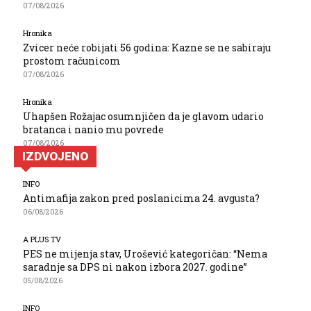
07/08/2026
Hronika
Zvicer neće robijati 56 godina: Kazne se ne sabiraju
prostom računicom
07/08/2026
Hronika
Uhapšen Rožajac osumnjičen da je glavom udario
bratanca i nanio mu povrede
07/08/2026
IZDVOJENO
INFO
Antimafija zakon pred poslanicima 24. avgusta?
06/08/2026
A PLUS TV
PES ne mijenja stav, Urošević kategoričan: “Nema
saradnje sa DPS ni nakon izbora 2027. godine”
05/08/2026
INFO