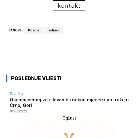
TAGOVI
Košuta
radnici
Facebook
Twitter
Pinterest
Wh
POSLEDNJE VIJESTI
Hronika
Osumnjičenog za silovanje i nakon mjesec i po traže u
Crnoj Gori
07/08/2026
- Oglasi-