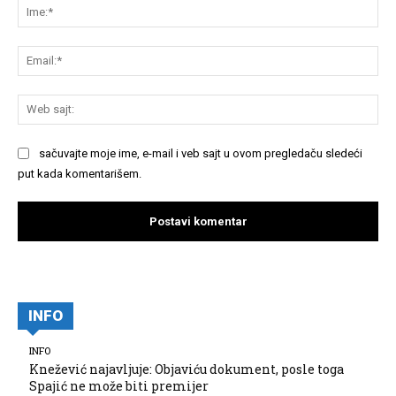
Im
Em
We
saj
sačuvajte moje ime, e-mail i veb sajt u ovom pregledaču sledeći
put kada komentarišem.
INFO
INFO
Knežević najavljuje: Objaviću dokument, posle toga
Spajić ne može biti premijer