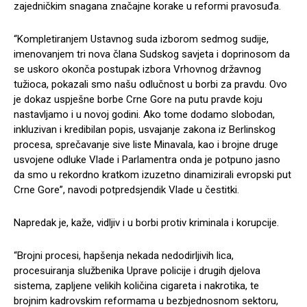
zajedničkim snagana značajne korake u reformi pravosuđa.
“Kompletiranjem Ustavnog suda izborom sedmog sudije,
imenovanjem tri nova člana Sudskog savjeta i doprinosom da
se uskoro okonča postupak izbora Vrhovnog državnog
tužioca, pokazali smo našu odlučnost u borbi za pravdu. Ovo
je dokaz uspješne borbe Crne Gore na putu pravde koju
nastavljamo i u novoj godini. Ako tome dodamo slobodan,
inkluzivan i kredibilan popis, usvajanje zakona iz Berlinskog
procesa, sprečavanje sive liste Minavala, kao i brojne druge
usvojene odluke Vlade i Parlamentra onda je potpuno jasno
da smo u rekordno kratkom izuzetno dinamizirali evropski put
Crne Gore”, navodi potpredsjendik Vlade u čestitki.
Napredak je, kaže, vidljiv i u borbi protiv kriminala i korupcije.
“Brojni procesi, hapšenja nekada nedodirljivih lica,
procesuiranja službenika Uprave policije i drugih djelova
sistema, zapljene velikih količina cigareta i nakrotika, te
brojnim kadrovskim reformama u bezbjednosnom sektoru,