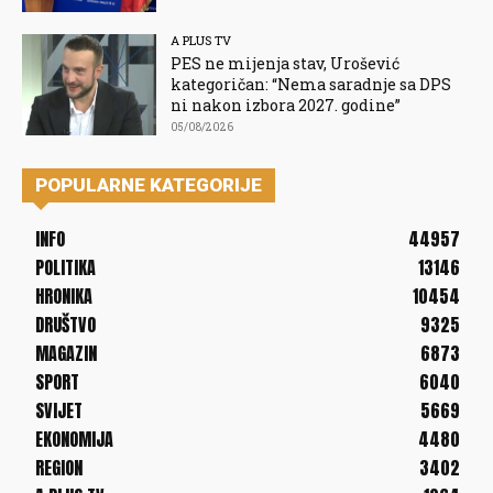
A PLUS TV
PES ne mijenja stav, Urošević
kategoričan: “Nema saradnje sa DPS
ni nakon izbora 2027. godine”
05/08/2026
POPULARNE KATEGORIJE
INFO
44957
POLITIKA
13146
HRONIKA
10454
DRUŠTVO
9325
MAGAZIN
6873
SPORT
6040
SVIJET
5669
EKONOMIJA
4480
REGION
3402