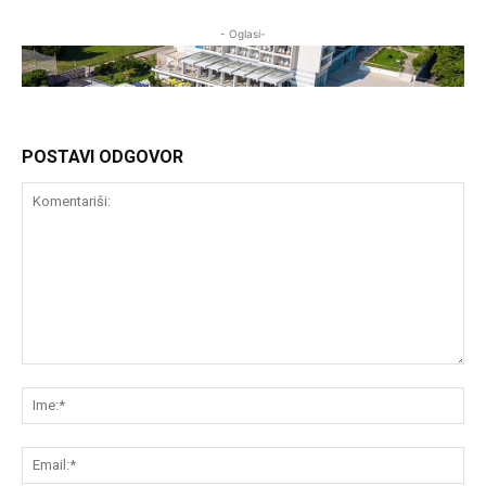
- Oglasi-
POSTAVI ODGOVOR
Komentariši:
Im
Em