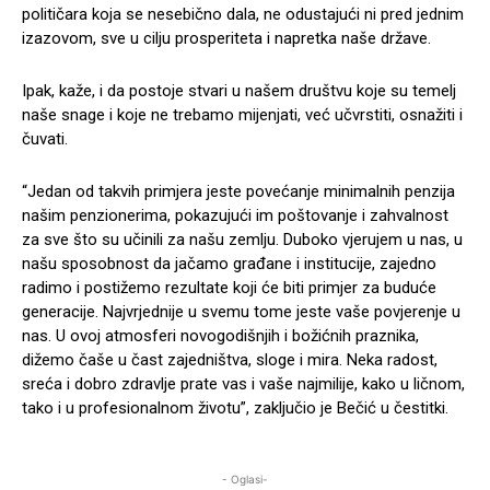
političara koja se nesebično dala, ne odustajući ni pred jednim
izazovom, sve u cilju prosperiteta i napretka naše države.
Ipak, kaže, i da postoje stvari u našem društvu koje su temelj
naše snage i koje ne trebamo mijenjati, već učvrstiti, osnažiti i
čuvati.
“Jedan od takvih primjera jeste povećanje minimalnih penzija
našim penzionerima, pokazujući im poštovanje i zahvalnost
za sve što su učinili za našu zemlju. Duboko vjerujem u nas, u
našu sposobnost da jačamo građane i institucije, zajedno
radimo i postižemo rezultate koji će biti primjer za buduće
generacije. Najvrjednije u svemu tome jeste vaše povjerenje u
nas. U ovoj atmosferi novogodišnjih i božićnih praznika,
dižemo čaše u čast zajedništva, sloge i mira. Neka radost,
sreća i dobro zdravlje prate vas i vaše najmilije, kako u ličnom,
tako i u profesionalnom životu”, zaključio je Bečić u čestitki.
- Oglasi-