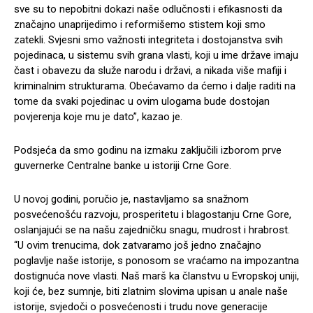
sve su to nepobitni dokazi naše odlučnosti i efikasnosti da
značajno unaprijedimo i reformišemo stistem koji smo
zatekli. Svjesni smo važnosti integriteta i dostojanstva svih
pojedinaca, u sistemu svih grana vlasti, koji u ime države imaju
čast i obavezu da služe narodu i državi, a nikada više mafiji i
kriminalnim strukturama. Obećavamo da ćemo i dalje raditi na
tome da svaki pojedinac u ovim ulogama bude dostojan
povjerenja koje mu je dato”, kazao je.
Podsjeća da smo godinu na izmaku zaključili izborom prve
guvernerke Centralne banke u istoriji Crne Gore.
U novoj godini, poručio je, nastavljamo sa snažnom
posvećenošću razvoju, prosperitetu i blagostanju Crne Gore,
oslanjajući se na našu zajedničku snagu, mudrost i hrabrost.
“U ovim trenucima, dok zatvaramo još jedno značajno
poglavlje naše istorije, s ponosom se vraćamo na impozantna
dostignuća nove vlasti. Naš marš ka članstvu u Evropskoj uniji,
koji će, bez sumnje, biti zlatnim slovima upisan u anale naše
istorije, svjedoči o posvećenosti i trudu nove generacije