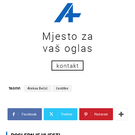
TAGOVI
Aleksa Bečić
čestitke
Facebook
Twitter
Pinterest