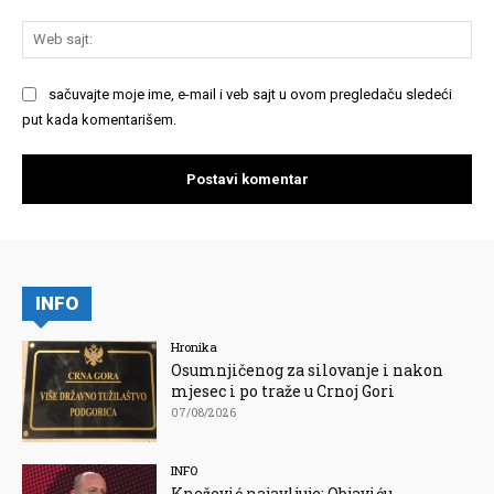
We
saj
sačuvajte moje ime, e-mail i veb sajt u ovom pregledaču sledeći
put kada komentarišem.
INFO
Hronika
Osumnjičenog za silovanje i nakon
mjesec i po traže u Crnoj Gori
07/08/2026
INFO
Knežević najavljuje: Objaviću