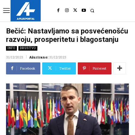
UK
LONDON NEWS
Bečić: Nastavljamo sa posvećenošću
razvoju, prosperitetu i blagostanju
INFO
DRUŠTVO
31/12/2023
Ažurirano:
31/12/2023
Facebook
Twitter
Pinterest