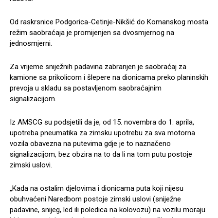
Od raskrsnice Podgorica-Cetinje-Nikšić do Komanskog mosta
režim saobraćaja je promijenjen sa dvosmjernog na
jednosmjerni.
Za vrijeme sniježnih padavina zabranjen je saobraćaj za
kamione sa prikolicom i šlepere na dionicama preko planinskih
prevoja u skladu sa postavljenom saobraćajnim
signalizacijom.
Iz AMSCG su podsjetili da je, od 15. novembra do 1. aprila,
upotreba pneumatika za zimsku upotrebu za sva motorna
vozila obavezna na putevima gdje je to naznačeno
signalizacijom, bez obzira na to da li na tom putu postoje
zimski uslovi.
„Kada na ostalim djelovima i dionicama puta koji nijesu
obuhvaćeni Naredbom postoje zimski uslovi (sniježne
padavine, snijeg, led ili poledica na kolovozu) na vozilu moraju