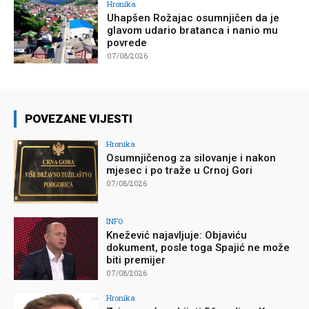
Hronika
Uhapšen Rožajac osumnjičen da je
glavom udario bratanca i nanio mu
povrede
07/08/2026
POVEZANE VIJESTI
Hronika
Osumnjičenog za silovanje i nakon
mjesec i po traže u Crnoj Gori
07/08/2026
INFO
Knežević najavljuje: Objaviću
dokument, posle toga Spajić ne može
biti premijer
07/08/2026
Hronika