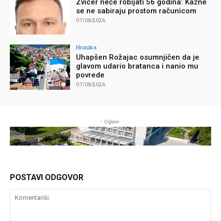
Zvicer neće robijati 56 godina: Kazne
se ne sabiraju prostom računicom
07/08/2026
Hronika
Uhapšen Rožajac osumnjičen da je
glavom udario bratanca i nanio mu
povrede
07/08/2026
- Oglasi-
POSTAVI ODGOVOR