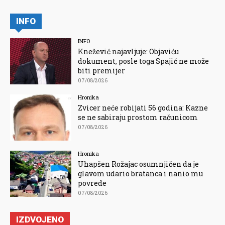
INFO
INFO
Knežević najavljuje: Objaviću
dokument, posle toga Spajić ne može
biti premijer
07/08/2026
Hronika
Zvicer neće robijati 56 godina: Kazne
se ne sabiraju prostom računicom
07/08/2026
Hronika
Uhapšen Rožajac osumnjičen da je
glavom udario bratanca i nanio mu
povrede
07/08/2026
IZDVOJENO