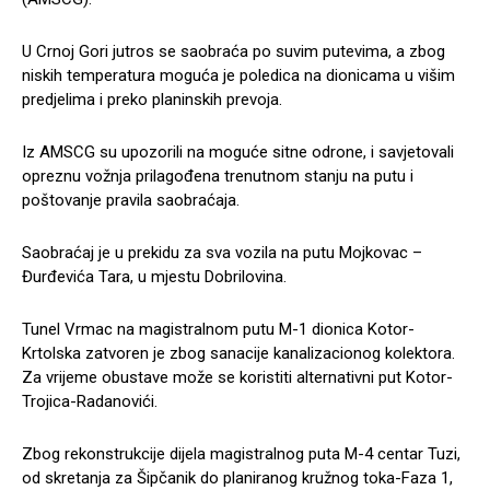
U Crnoj Gori jutros se saobraća po suvim putevima, a zbog
niskih temperatura moguća je poledica na dionicama u višim
predjelima i preko planinskih prevoja.
Iz AMSCG su upozorili na moguće sitne odrone, i savjetovali
opreznu vožnja prilagođena trenutnom stanju na putu i
poštovanje pravila saobraćaja.
Saobraćaj je u prekidu za sva vozila na putu Mojkovac –
Đurđevića Tara, u mjestu Dobrilovina.
Tunel Vrmac na magistralnom putu M-1 dionica Kotor-
Krtolska zatvoren je zbog sanacije kanalizacionog kolektora.
Za vrijeme obustave može se koristiti alternativni put Kotor-
Trojica-Radanovići.
Zbog rekonstrukcije dijela magistralnog puta M-4 centar Tuzi,
od skretanja za Šipčanik do planiranog kružnog toka-Faza 1,