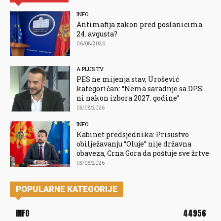
INFO
Antimafija zakon pred poslanicima
24. avgusta?
06/08/2026
A PLUS TV
PES ne mijenja stav, Urošević
kategoričan: “Nema saradnje sa DPS
ni nakon izbora 2027. godine”
05/08/2026
INFO
Kabinet predsjednika: Prisustvo
obilježavanju “Oluje” nije državna
obaveza, Crna Gora da poštuje sve žrtve
05/08/2026
POPULARNE KATEGORIJE
INFO
44956