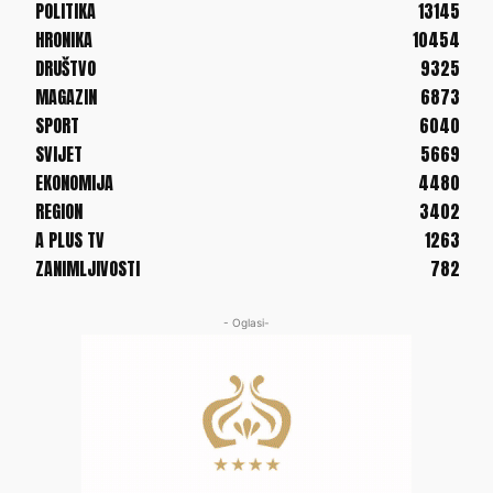
POLITIKA
13145
HRONIKA
10454
DRUŠTVO
9325
MAGAZIN
6873
SPORT
6040
SVIJET
5669
EKONOMIJA
4480
REGION
3402
A PLUS TV
1263
ZANIMLJIVOSTI
782
- Oglasi-