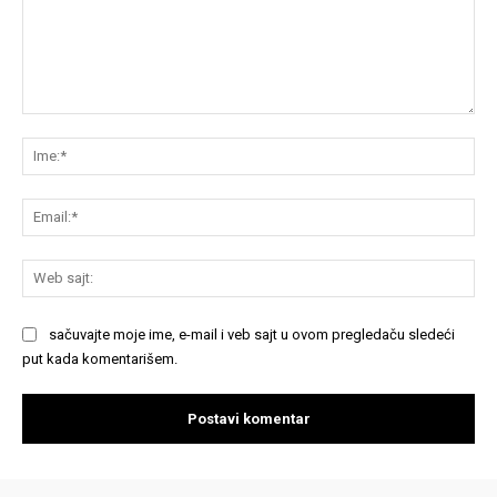
Komentariši:
Im
Em
We
saj
sačuvajte moje ime, e-mail i veb sajt u ovom pregledaču sledeći
put kada komentarišem.