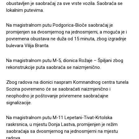
obustavljen je saobraćaj za sve vrste vozila. Saobraća se
lokalnim putevima.
Na magistralnom putu Podgorica-Bioče saobraćaj je
promijenjen sa dvosmjernog na jednosmjerni, a moguća je i
povremena obustava ne duža od 15 minuta, zbog izgradnje
bulevara Vilija Branta.
Na magistralnom putu M-5, dionica Rožaje – Špiljani zbog
rekonstrukcije puta saobraća se naizmjenično.
Zbog radova na dionici naspram Komnandnog centra tunela
Sozina povremeno će se saobraćati naizmjenično i
neophodno je poštovanje privremene saobraćajne
signalizacije.
Na magistralnom putu M-11 Lepetani-Tivat-Krtolska
raskrsnica, u mjestu Donja Lastva, promijenjen je režim
saobraćaja sa dvosmjernog na jednosmjerni na mjestu
radova.