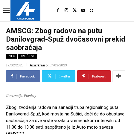
UK
LONDON NEWS
AMSCG: Zbog radova na putu
Danilovgrad-Spuž dvočasovni prekid
saobraćaja
INFO
DRUŠTVO
17/02/2023
Ažurirano:
17/02/2023
Facebook
Twitter
Pinterest
Ilustracija: Pixabay
Zbog izvođenja radova na sanaciji trupa regionalnog puta
Danilovgrad-Spuž, kod mosta na Sušici, doći će do obustave
saobraćaja za sve vrste vozila u vremenskom intervalu od
11.00 do 13.00 sati, saopšteno je iz Auto moto saveza
(AMSCG).