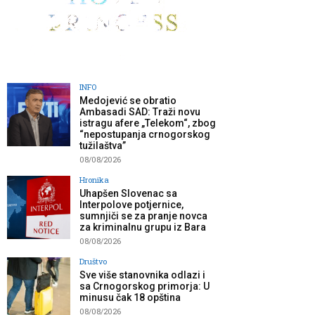
INFO
Medojević se obratio
Ambasadi SAD: Traži novu
istragu afere „Telekom“, zbog
“nepostupanja crnogorskog
tužilaštva”
08/08/2026
Hronika
Uhapšen Slovenac sa
Interpolove potjernice,
sumnjiči se za pranje novca
za kriminalnu grupu iz Bara
08/08/2026
Društvo
Sve više stanovnika odlazi i
sa Crnogorskog primorja: U
minusu čak 18 opština
08/08/2026