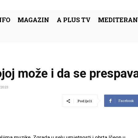
NFO
MAGAZIN
A PLUS TV
MEDITERAN
ojoj može i da se prespava
/2023
Facebook
Podijeli
teljima muzike. Zgrada u selu umjetnosti i obrta Ičeon u