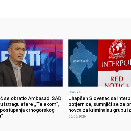
Hronika
ć se obratio Ambasadi SAD:
Uhapšen Slovenac sa Interp
vu istragu afere „Telekom“,
potjernice, sumnjiči se za p
postupanja crnogorskog
novca za kriminalnu grupu i
a”
08/08/2026