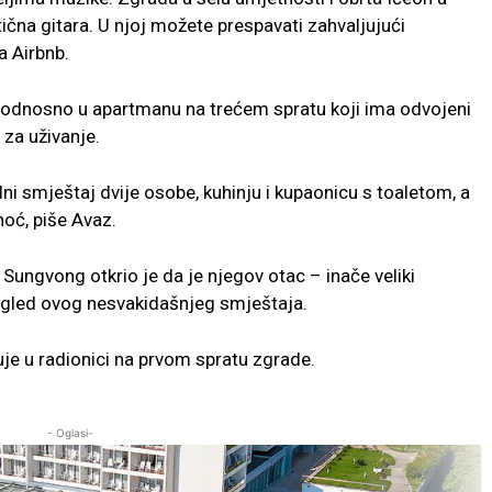
ična gitara. U njoj možete prespavati zahvaljujući
a Airbnb.
e, odnosno u apartmanu na trećem spratu koji ima odvojeni
 za uživanje.
 smještaj dvije osobe, kuhinju i kupaonicu s toaletom, a
noć, piše Avaz.
 Sungvong otkrio je da je njegov otac – inače veliki
 izgled ovog nesvakidašnjeg smještaja.
uje u radionici na prvom spratu zgrade.
- Oglasi-