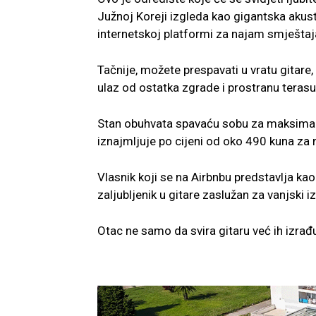
Južnoj Koreji izgleda kao gigantska akust
internetskoj platformi za najam smještaj
Tačnije, možete prespavati u vratu gitar
ulaz od ostatka zgrade i prostranu terasu
Stan obuhvata spavaću sobu za maksimalni
iznajmljuje po cijeni od oko 490 kuna za 
Vlasnik koji se na Airbnbu predstavlja kao
zaljubljenik u gitare zaslužan za vanjski
Otac ne samo da svira gitaru već ih izrađ