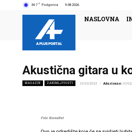
C
34.7
Podgorica
9.08.2026.
NASLOVNA
I
Akustična gitara u k
MAGAZIN
ZANIMLJIVOSTI
10/02/2023
Ažurirano:
10/02
Foto: KoreaNet
Ovo je odredište koje će se svidjeti ljubi