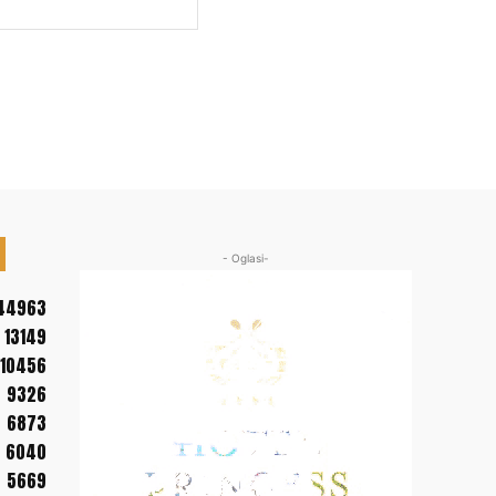
Web
sajt:
- Oglasi-
44963
13149
10456
9326
6873
6040
5669