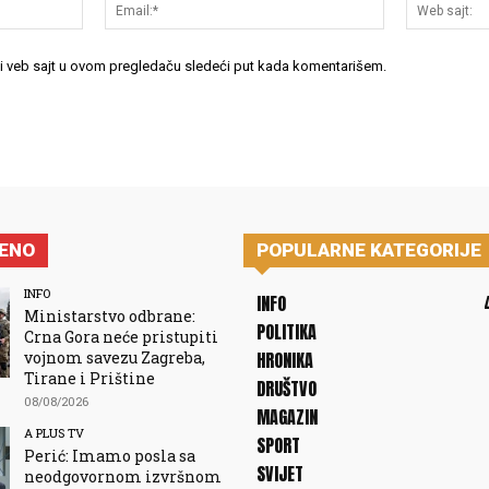
Ime:*
Email:*
 i veb sajt u ovom pregledaču sledeći put kada komentarišem.
JENO
POPULARNE KATEGORIJE
INFO
INFO
Ministarstvo odbrane:
POLITIKA
Crna Gora neće pristupiti
vojnom savezu Zagreba,
HRONIKA
Tirane i Prištine
DRUŠTVO
08/08/2026
MAGAZIN
A PLUS TV
SPORT
Perić: Imamo posla sa
SVIJET
neodgovornom izvršnom