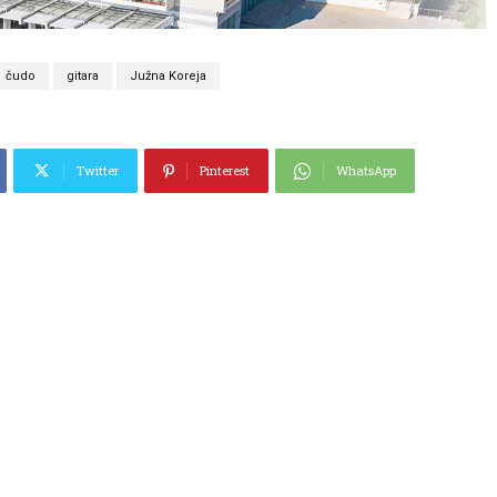
čudo
gitara
Južna Koreja
Twitter
Pinterest
WhatsApp