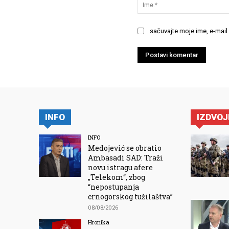
sačuvajte moje ime, e-mail
INFO
IZDVO
INFO
Medojević se obratio
Ambasadi SAD: Traži
novu istragu afere
„Telekom“, zbog
“nepostupanja
crnogorskog tužilaštva”
08/08/2026
Hronika