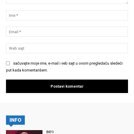
Komentariši:
Im
Em
We
saj
sačuvajte moje ime, e-mail i veb sajt u ovom pregledaču sledeći
put kada komentarišem.
INFO
INFO