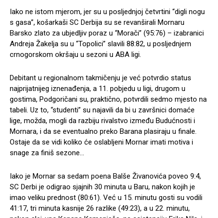
Iako ne istom mjerom, jer su u posljednjoj četvrtini “digli nogu
s gasa”, košarkaši SC Derbija su se revanširali Mornaru
Barsko zlato za ubjedljiv poraz u “Morači” (95:76) – izabranici
Andreja Žakelja su u “Topolici” slavili 88:82, u posljednjem
crnogorskom okršaju u sezoni u ABA ligi.
Debitant u regionalnom takmičenju je već potvrdio status
najprijatnijeg iznenađenja, a 11. pobjedu u ligi, drugom u
gostima, Podgoričani su, praktično, potvrdili sedmo mjesto na
tabeli. Uz to, “studenti” su najavili da bi u završnici domaće
lige, možda, mogli da razbiju rivalstvo između Budućnosti i
Mornara, i da se eventualno preko Barana plasiraju u finale.
Ostaje da se vidi koliko će oslabljeni Mornar imati motiva i
snage za finiš sezone…
Iako je Mornar sa sedam poena Balše Živanovića poveo 9:4,
SC Derbi je odigrao sjajnih 30 minuta u Baru, nakon kojih je
imao veliku prednost (80:61). Već u 15. minutu gosti su vodili
41:17, tri minuta kasnije 26 razlike (49:23), a u 22. minutu,