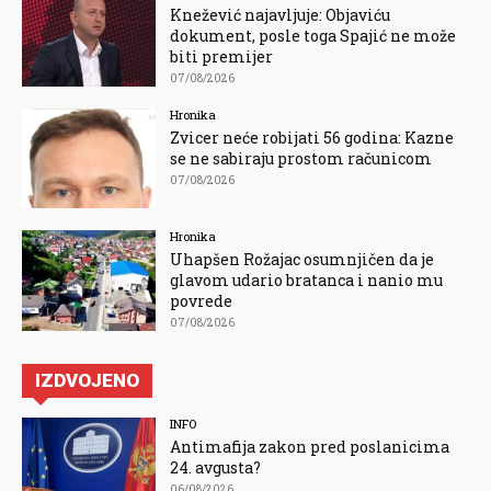
Knežević najavljuje: Objaviću
dokument, posle toga Spajić ne može
biti premijer
07/08/2026
Hronika
Zvicer neće robijati 56 godina: Kazne
se ne sabiraju prostom računicom
07/08/2026
Hronika
Uhapšen Rožajac osumnjičen da je
glavom udario bratanca i nanio mu
povrede
07/08/2026
IZDVOJENO
INFO
Antimafija zakon pred poslanicima
24. avgusta?
06/08/2026