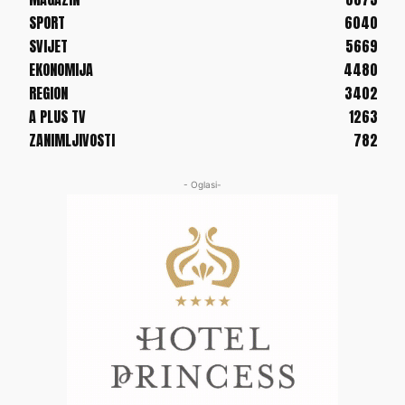
SPORT
6040
SVIJET
5669
EKONOMIJA
4480
REGION
3402
A PLUS TV
1263
ZANIMLJIVOSTI
782
- Oglasi-