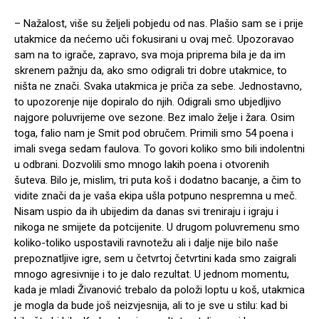
– Nažalost, više su željeli pobjedu od nas. Plašio sam se i prije
utakmice da nećemo uči fokusirani u ovaj meč. Upozoravao
sam na to igrače, zapravo, sva moja priprema bila je da im
skrenem pažnju da, ako smo odigrali tri dobre utakmice, to
ništa ne znači. Svaka utakmica je priča za sebe. Jednostavno,
to upozorenje nije dopiralo do njih. Odigrali smo ubjedljivo
najgore poluvrijeme ove sezone. Bez imalo želje i žara. Osim
toga, falio nam je Smit pod obručem. Primili smo 54 poena i
imali svega sedam faulova. To govori koliko smo bili indolentni
u odbrani. Dozvolili smo mnogo lakih poena i otvorenih
šuteva. Bilo je, mislim, tri puta koš i dodatno bacanje, a čim to
vidite znači da je vaša ekipa ušla potpuno nespremna u meč.
Nisam uspio da ih ubijedim da danas svi treniraju i igraju i
nikoga ne smijete da potcijenite. U drugom poluvremenu smo
koliko-toliko uspostavili ravnotežu ali i dalje nije bilo naše
prepoznatljive igre, sem u četvrtoj četvrtini kada smo zaigrali
mnogo agresivnije i to je dalo rezultat. U jednom momentu,
kada je mladi Živanović trebalo da položi loptu u koš, utakmica
je mogla da bude još neizvjesnija, ali to je sve u stilu: kad bi