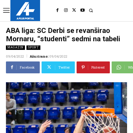
UK
LONDON NEWS
ABA liga: SC Derbi se revanširao
Mornaru, “studenti” sedmi na tabeli
MAGAZIN
SPORT
09/04/2022
Ažurirano:
09/04/2022
Facebook
Twitter
Pinterest
Wh