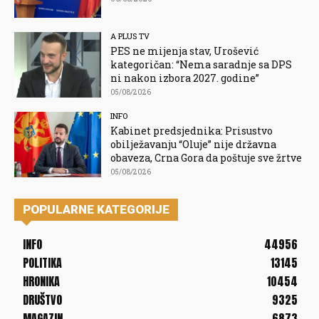
A PLUS TV
PES ne mijenja stav, Urošević
kategoričan: “Nema saradnje sa DPS
ni nakon izbora 2027. godine”
05/08/2026
INFO
Kabinet predsjednika: Prisustvo
obilježavanju “Oluje” nije državna
obaveza, Crna Gora da poštuje sve žrtve
05/08/2026
POPULARNE KATEGORIJE
INFO
44956
POLITIKA
13145
HRONIKA
10454
DRUŠTVO
9325
MAGAZIN
6873