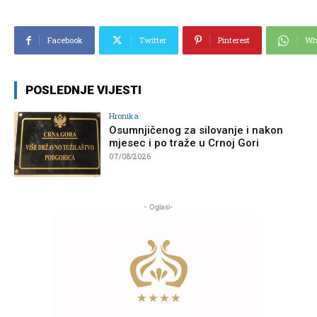
Facebook
Twitter
Pinterest
Wh
POSLEDNJE VIJESTI
Hronika
Osumnjičenog za silovanje i nakon
mjesec i po traže u Crnoj Gori
07/08/2026
- Oglasi-