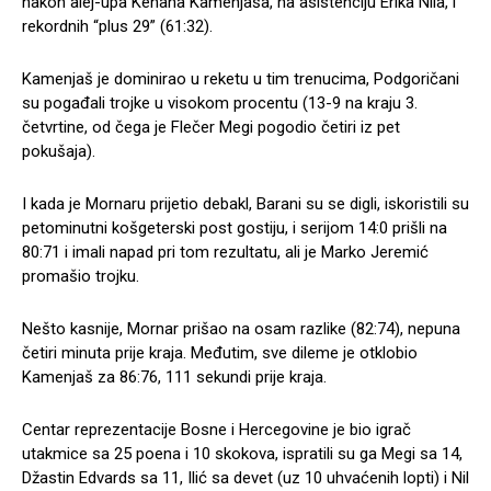
nakon alej-upa Kenana Kamenjaša, na asistenciju Erika Nila, i
rekordnih “plus 29” (61:32).
Kamenjaš je dominirao u reketu u tim trenucima, Podgoričani
su pogađali trojke u visokom procentu (13-9 na kraju 3.
četvrtine, od čega je Flečer Megi pogodio četiri iz pet
pokušaja).
I kada je Mornaru prijetio debakl, Barani su se digli, iskoristili su
petominutni košgeterski post gostiju, i serijom 14:0 prišli na
80:71 i imali napad pri tom rezultatu, ali je Marko Jeremić
promašio trojku.
Nešto kasnije, Mornar prišao na osam razlike (82:74), nepuna
četiri minuta prije kraja. Međutim, sve dileme je otklobio
Kamenjaš za 86:76, 111 sekundi prije kraja.
Centar reprezentacije Bosne i Hercegovine je bio igrač
utakmice sa 25 poena i 10 skokova, ispratili su ga Megi sa 14,
Džastin Edvards sa 11, Ilić sa devet (uz 10 uhvaćenih lopti) i Nil