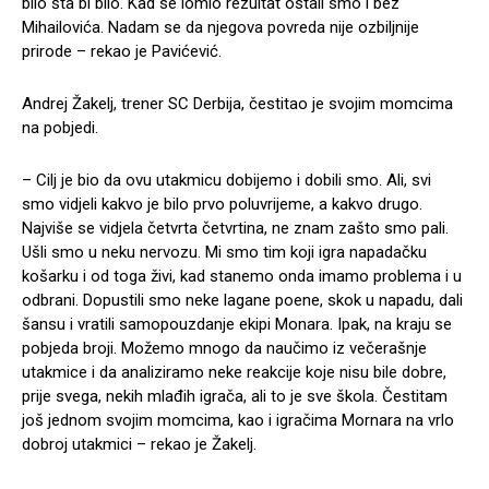
bilo šta bi bilo. Kad se lomio rezultat ostali smo i bez
Mihailovića. Nadam se da njegova povreda nije ozbiljnije
prirode – rekao je Pavićević.
Andrej Žakelj, trener SC Derbija, čestitao je svojim momcima
na pobjedi.
– Cilj je bio da ovu utakmicu dobijemo i dobili smo. Ali, svi
smo vidjeli kakvo je bilo prvo poluvrijeme, a kakvo drugo.
Najviše se vidjela četvrta četvrtina, ne znam zašto smo pali.
Ušli smo u neku nervozu. Mi smo tim koji igra napadačku
košarku i od toga živi, kad stanemo onda imamo problema i u
odbrani. Dopustili smo neke lagane poene, skok u napadu, dali
šansu i vratili samopouzdanje ekipi Monara. Ipak, na kraju se
pobjeda broji. Možemo mnogo da naučimo iz večerašnje
utakmice i da analiziramo neke reakcije koje nisu bile dobre,
prije svega, nekih mlađih igrača, ali to je sve škola. Čestitam
još jednom svojim momcima, kao i igračima Mornara na vrlo
dobroj utakmici – rekao je Žakelj.