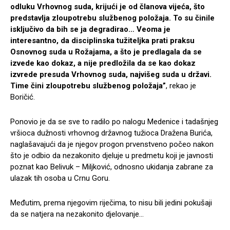
odluku Vrhovnog suda, krijući je od članova vijeća, što
predstavlja zloupotrebu službenog položaja. To su činile
isključivo da bih se ja degradirao… Veoma je
interesantno, da disciplinska tužiteljka prati praksu
Osnovnog suda u Rožajama, a što je predlagala da se
izvede kao dokaz, a nije predložila da se kao dokaz
izvrede presuda Vrhovnog suda, najvišeg suda u državi.
Time čini zloupotrebu službenog položaja”
, rekao je
Boričić.
Ponovio je da se sve to radilo po nalogu Medenice i tadašnjeg
vršioca dužnosti vrhovnog državnog tužioca Dražena Burića,
naglašavajući da je njegov progon prvenstveno počeo nakon
što je odbio da nezakonito djeluje u predmetu koji je javnosti
poznat kao Belivuk – Miljković, odnosno ukidanja zabrane za
ulazak tih osoba u Crnu Goru.
Međutim, prema njegovim riječima, to nisu bili jedini pokušaji
da se natjera na nezakonito djelovanje…