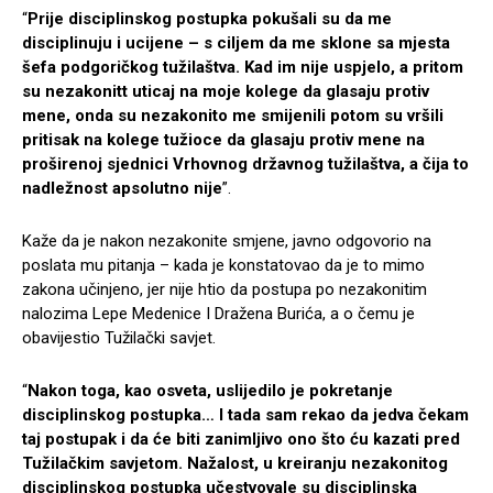
“
Prije disciplinskog postupka pokušali su da me
disciplinuju i ucijene – s ciljem da me sklone sa mjesta
šefa podgoričkog tužilaštva. Kad im nije uspjelo, a pritom
su nezakonitt uticaj na moje kolege da glasaju protiv
mene, onda su nezakonito me smijenili potom su vršili
pritisak na kolege tužioce da glasaju protiv mene na
proširenoj sjednici Vrhovnog državnog tužilaštva, a čija to
nadležnost apsolutno nije
”.
Kaže da je nakon nezakonite smjene, javno odgovorio na
poslata mu pitanja – kada je konstatovao da je to mimo
zakona učinjeno, jer nije htio da postupa po nezakonitim
nalozima Lepe Medenice I Dražena Burića, a o čemu je
obavijestio Tužilački savjet.
“
Nakon toga, kao osveta, uslijedilo je pokretanje
disciplinskog postupka… I tada sam rekao da jedva čekam
taj postupak i da će biti zanimljivo ono što ću kazati pred
Tužilačkim savjetom. Nažalost, u kreiranju nezakonitog
disciplinskog postupka učestvovale su disciplinska