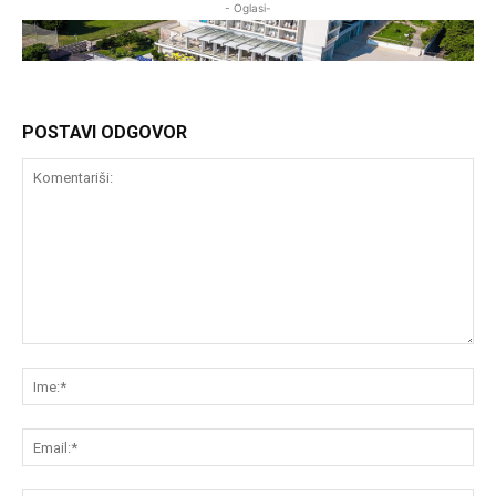
- Oglasi-
POSTAVI ODGOVOR
Komentariši:
Im
Em