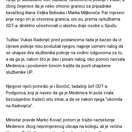
zbog činjenice da je neko otvorio granicu za pripadnike
kavačkog klana Veljka Belivuka i Marka Miljkovića. Par mjeseci
prije nego im je otvorena granica, oni su, prema optužbama
SDT-a, direktno učestvovali u ubistvu dvije osobe u Spužu.
Tužilac Vukas Radonjić pred poslanicima tada je kazao da iz
Uprave policije nisu poslušali njegov, najprije usmeni nalog da
se uhapse dva službenika policije na vodno odgovorna za to,
a da ga je, nakon što je dao i pisani nalog, oko ponoći nazvala
Medenica i povišenim tonom tražila da pusti uhapšene
službenike UP…
Njegove riječi potvrdio je i Boričić, tadašnji šef ODT-a
Podgorica, koji je naveo da ga je Medenica tri puta zvala
bezuspješno tražeći istu stvar, a da se nakon njega “okomila
na Radonjića”…
Ministar pravde Marko Kovač potom je tražio razrješenje
Medenice zbog neprimjerenog uticaja na kolegu, ali je većina