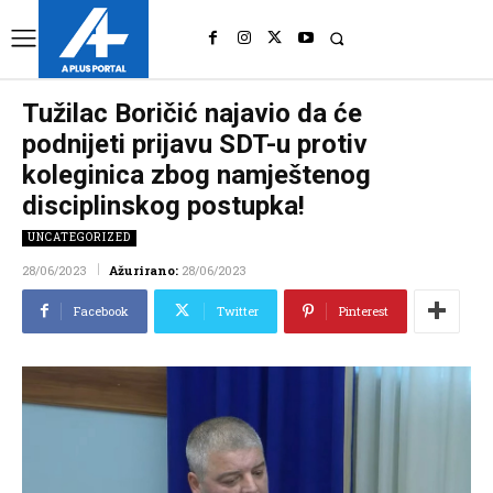
UK
LONDON NEWS
Tužilac Boričić najavio da će
podnijeti prijavu SDT-u protiv
koleginica zbog namještenog
disciplinskog postupka!
UNCATEGORIZED
28/06/2023
Ažurirano:
28/06/2023
Facebook
Twitter
Pinterest