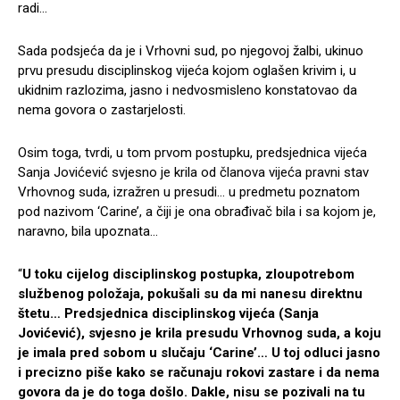
radi…
Sada podsjeća da je i Vrhovni sud, po njegovoj žalbi, ukinuo
prvu presudu disciplinskog vijeća kojom oglašen krivim i, u
ukidnim razlozima, jasno i nedvosmisleno konstatovao da
nema govora o zastarjelosti.
Osim toga, tvrdi, u tom prvom postupku, predsjednica vijeća
Sanja Jovićević svjesno je krila od članova vijeća pravni stav
Vrhovnog suda, izražren u presudi… u predmetu poznatom
pod nazivom ‘Carine’, a čiji je ona obrađivač bila i sa kojom je,
naravno, bila upoznata…
“
U toku cijelog disciplinskog postupka, zloupotrebom
službenog položaja, pokušali su da mi nanesu direktnu
štetu… Predsjednica disciplinskog vijeća (Sanja
Jovićević), svjesno je krila presudu Vrhovnog suda, a koju
je imala pred sobom u slučaju ‘Carine’… U toj odluci jasno
i precizno piše kako se računaju rokovi zastare i da nema
govora da je do toga došlo. Dakle, nisu se pozivali na tu