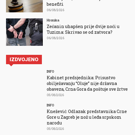
benefiti
06/08/2026
Hronika
Zećanin uhapšen prije dvije noći u
Tuzima: Skrivao se od zatvora?
06/08/2026
IZDVOJENO
INFO
Kabinet predsjednika: Prisustvo
obilježavanju “Oluje” nije državna
obaveza, Crna Gora da poštuje sve žrtve
05/08/2026
INFO
Knežević: Odlazak predstavnika Crne
Gore u Zagreb je nož u leđa srpskom
narodu
05/08/2026