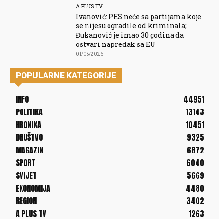
A PLUS TV
Ivanović: PES neće sa partijama koje
se nijesu ogradile od kriminala;
Đukanović je imao 30 godina da
ostvari napredak sa EU
01/08/2026
POPULARNE KATEGORIJE
INFO
44951
POLITIKA
13143
HRONIKA
10451
DRUŠTVO
9325
MAGAZIN
6872
SPORT
6040
SVIJET
5669
EKONOMIJA
4480
REGION
3402
A PLUS TV
1263