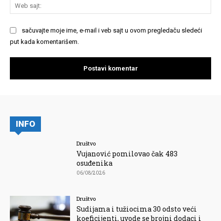
We
saj
sačuvajte moje ime, e-mail i veb sajt u ovom pregledaču sledeći
put kada komentarišem.
INFO
Društvo
Vujanović pomilovao čak 483
osuđenika
06/08/2026
Društvo
Sudijama i tužiocima 30 odsto veći
koeficijenti, uvode se brojni dodaci i