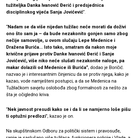
tužiteljka Danka Ivanović Đerić i predsjednica
disciplinskog vijeća Sanja Jovićević
”.
“
Nadam se da više nijedan tužilac neće morati da doživi
ono što sam ja – da bude nezakonito gonjen samo zbog
nečije samovolje, u ovom slučaju Lepe Medenice i
Dražena Burića… Isto tako, smatram da nakon moje
krivične prijave protiv Danke Ivanović Đerić i Sanje
Jovićević, više niko neće slušati nezakonite naloge, pa
makar dolazili od Medenice ili Burića”
, dodao je Boričić.
nazvao je i interesantnim činjenicu da se protiv njega, kako je
kazao, vode namješteni postupci, a da se Medenica na
Tužilačkom savjetu oslobođa zbog formalnosti za nešto za
šta je očigledno kriva.
“
Nek javnost presudi kako se i da li se namjerno loše pišu
ti optužni predlozi
”, kazao je on.
Na skupštinskom Odboru za politički sistem i pravosuđe,
ranije je saslušano više tužilaca, funkcionera policije i Vlade, a