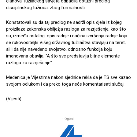
članova Tužilačkog savjeta odbacila optužni predlog
disciplinskog tužioca, zbog formalnosti.
Konstatovali su da taj predlog ne sadrži opis djela iz kojeg
proizilaze zakonska obilježja razloga za razrješenje, kao što
su, između ostalog, opis radnje i načina izvršenja radnje koja
se rukovoditeljki Višeg državnog tužilaštva stavljaju na teret,
ali i da nije navedeno svojstvo, odnosno funkcija koju
imenovana obavlja: “A što sve predstavlja bitne elemente
razloga za razrješenje”.
Medenica je Vijestima nakon sjednice rekla da je TS sve kazao
svojom odlukom i da preko toga neće komentarisati slučaj.
(Vijesti)
- Oglasi-