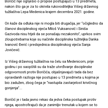
Boričić nije ogriješio o propise postupajući u 13 predmeta,
nakon što ga je za to okrivila rukovoditeljka Višeg državnog
tužilaštva Lepa Medenica krajem decembra 2021. godine.
On kaže da odluka nije ni mogla biti drugačija, jer “očigledno da
članovi disciplinskog vijeća Miloš Vuksanović i Siniša
Gazivoda nisu htjeli da se ponašaju nezakonito”, uprkos svim
zloupotrebama koje su načinile disciplinska tužiteljka Danka
Ivanović Đerić i predsjednica disciplinskog vijeća Sanja
Jovićević.
Iz Višeg državnog tužilaštva na čelu sa Medenicom, prije
godinu i po saopštili su da traže utvrđivanje disciplinske
odgovornosti protiv Boričića, objašnjavajući tada da bez
opravdanih razloga nije postupao u 13 predmeta u kojima je
bio zadužen, zbog čega je “nastupila zastarjelost krivičnog
gonjenja”….
Boričić je i tada javno rekao da jedva čeka postupak protiv
njega, apostrofirajući da je zanimljiv trenutak u kojem se to