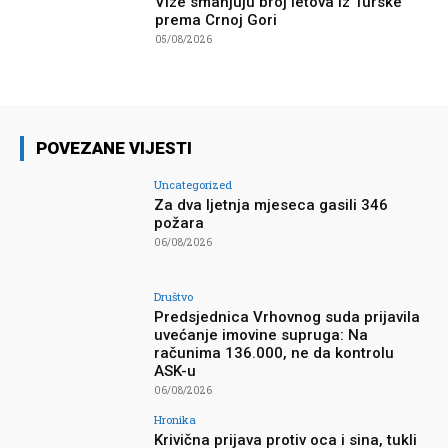
Vize smanjuju broj letova iz Turske
prema Crnoj Gori
05/08/2026
POVEZANE VIJESTI
Uncategorized
Za dva ljetnja mjeseca gasili 346
požara
06/08/2026
Društvo
Predsjednica Vrhovnog suda prijavila
uvećanje imovine supruga: Na
računima 136.000, ne da kontrolu
ASK-u
06/08/2026
Hronika
Krivična prijava protiv oca i sina, tukli