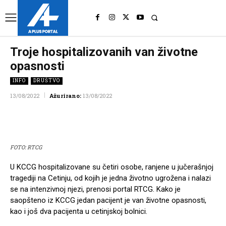
UK
LONDON NEWS
Troje hospitalizovanih van životne
opasnosti
INFO
DRUŠTVO
13/08/2022
Ažurirano:
13/08/2022
Facebook
Twitter
Pinterest
Wh
FOTO: RTCG
U KCCG hospitalizovane su četiri osobe, ranjene u jučerašnjoj
tragediji na Cetinju, od kojih je jedna životno ugrožena i nalazi
se na intenzivnoj njezi, prenosi portal RTCG. Kako je
saopšteno iz KCCG jedan pacijent je van životne opasnosti,
kao i još dva pacijenta u cetinjskoj bolnici.