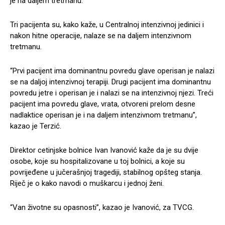
je na daljem tretmanu.
Tri pacijenta su, kako kaže, u Centralnoj intenzivnoj jedinici i
nakon hitne operacije, nalaze se na daljem intenzivnom
tretmanu.
“Prvi pacijent ima dominantnu povredu glave operisan je nalazi
se na daljoj intenzivnoj terapiji. Drugi pacijent ima dominantnu
povredu jetre i operisan je i nalazi se na intenzivnoj njezi. Treći
pacijent ima povredu glave, vrata, otvoreni prelom desne
nadlaktice operisan je i na daljem intenzivnom tretmanu”,
kazao je Terzić.
Direktor cetinjske bolnice Ivan Ivanović kaže da je su dvije
osobe, koje su hospitalizovane u toj bolnici, a koje su
povrijeđene u jučerašnjoj tragediji, stabilnog opšteg stanja.
Riječ je o kako navodi o muškarcu i jednoj ženi.
“Van životne su opasnosti”, kazao je Ivanović, za TVCG.