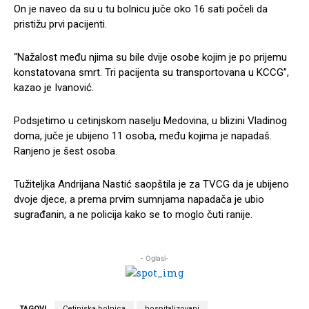
On je naveo da su u tu bolnicu juče oko 16 sati počeli da
pristižu prvi pacijenti.
“Nažalost među njima su bile dvije osobe kojim je po prijemu
konstatovana smrt. Tri pacijenta su transportovana u KCCG”,
kazao je Ivanović.
Podsjetimo u cetinjskom naselju Medovina, u blizini Vladinog
doma, juče je ubijeno 11 osoba, među kojima je napadaš.
Ranjeno je šest osoba.
Tužiteljka Andrijana Nastić saopštila je za TVCG da je ubijeno
dvoje djece, a prema prvim sumnjama napadača je ubio
sugrađanin, a ne policija kako se to moglo čuti ranije.
- Oglasi-
TAGOVI
Cetinjska bolnica
hospitalizovani