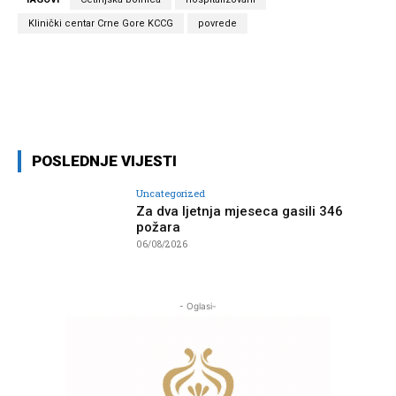
Klinički centar Crne Gore KCCG
povrede
Facebook
Twitter
Pinterest
Wh
POSLEDNJE VIJESTI
Uncategorized
Za dva ljetnja mjeseca gasili 346
požara
06/08/2026
- Oglasi-