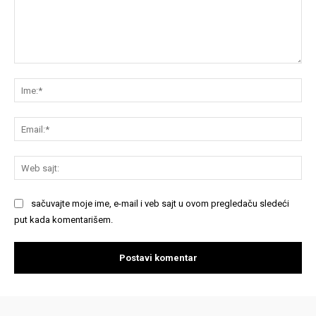
Komentariši:
Im
Em
We
saj
sačuvajte moje ime, e-mail i veb sajt u ovom pregledaču sledeći
put kada komentarišem.