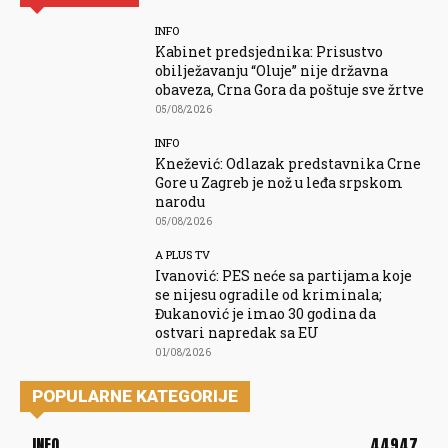
INFO
Kabinet predsjednika: Prisustvo
obilježavanju “Oluje” nije državna
obaveza, Crna Gora da poštuje sve žrtve
05/08/2026
INFO
Knežević: Odlazak predstavnika Crne
Gore u Zagreb je nož u leđa srpskom
narodu
05/08/2026
A PLUS TV
Ivanović: PES neće sa partijama koje
se nijesu ogradile od kriminala;
Đukanović je imao 30 godina da
ostvari napredak sa EU
01/08/2026
POPULARNE KATEGORIJE
INFO
44947