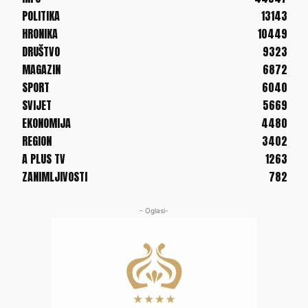
POLITIKA
13143
HRONIKA
10449
DRUŠTVO
9323
MAGAZIN
6872
SPORT
6040
SVIJET
5669
EKONOMIJA
4480
REGION
3402
A PLUS TV
1263
ZANIMLJIVOSTI
782
- Oglasi-