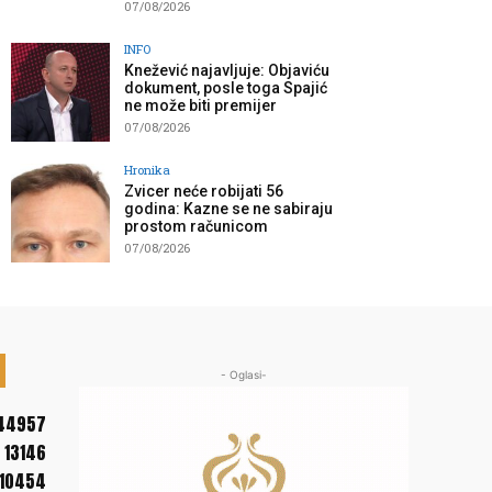
07/08/2026
INFO
Knežević najavljuje: Objaviću
dokument, posle toga Spajić
ne može biti premijer
07/08/2026
Hronika
Zvicer neće robijati 56
godina: Kazne se ne sabiraju
prostom računicom
07/08/2026
- Oglasi-
44957
13146
10454