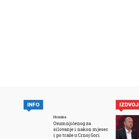
INFO
IZDVO
Hronika
Osumnjičenog za
silovanje i nakon mjesec
i po traže u Crnoj Gori