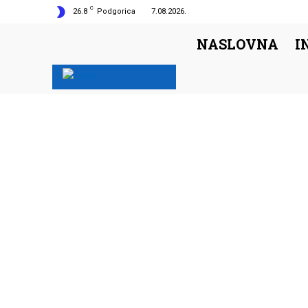
C
26.8
Podgorica
7.08.2026.
NASLOVNA
I