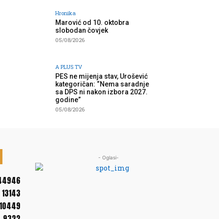
Hronika
Marović od 10. oktobra
slobodan čovjek
05/08/2026
A PLUS TV
PES ne mijenja stav, Urošević
kategoričan: “Nema saradnje
sa DPS ni nakon izbora 2027.
godine”
05/08/2026
- Oglasi-
44946
13143
10449
9322