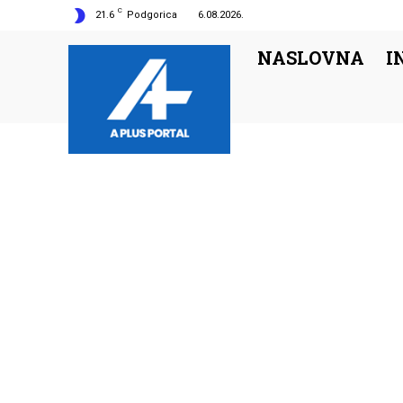
C
21.6
Podgorica
6.08.2026.
NASLOVNA
I