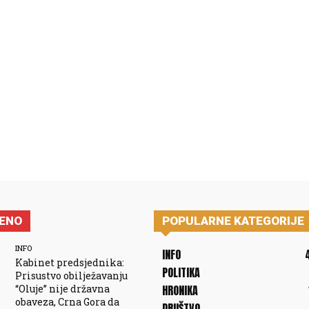
JENO
POPULARNE KATEGORIJE
INFO
INFO
Kabinet predsjednika:
POLITIKA
Prisustvo obilježavanju
“Oluje” nije državna
HRONIKA
obaveza, Crna Gora da
DRUŠTVO