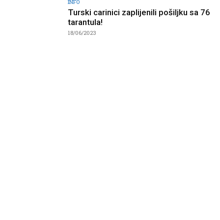
INFO
Turski carinici zaplijenili pošiljku sa 76
tarantula!
18/06/2023