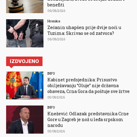
benefiti
06/08/2026
Hronika
Zećanin uhapšen prije dvije noći u
Tuzima: Skrivao se od zatvora?
06/08/2026
IZDVOJENO
INFO
Kabinet predsjednika: Prisustvo
obilježavanju “Oluje” nije državna
obaveza, Crna Gora da poštuje sve žrtve
05/08/2026
INFO
Knežević: Odlazak predstavnika Crne
Gore u Zagreb je nož u leđa srpskom
narodu
05/08/2026