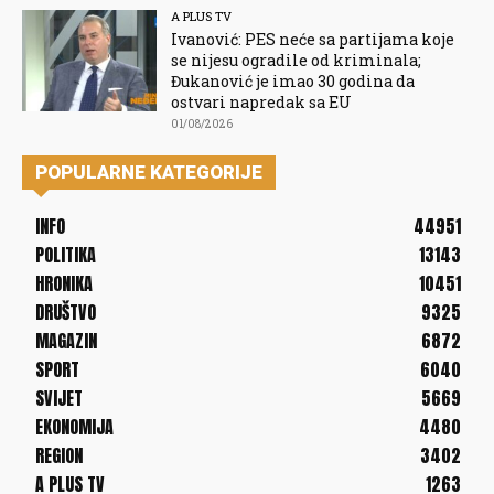
A PLUS TV
Ivanović: PES neće sa partijama koje
se nijesu ogradile od kriminala;
Đukanović je imao 30 godina da
ostvari napredak sa EU
01/08/2026
POPULARNE KATEGORIJE
INFO
44951
POLITIKA
13143
HRONIKA
10451
DRUŠTVO
9325
MAGAZIN
6872
SPORT
6040
SVIJET
5669
EKONOMIJA
4480
REGION
3402
A PLUS TV
1263