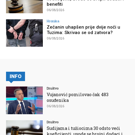
benefiti
06/08/2026
Hronika
Zećanin uhapšen prije dvije noći u
Tuzima: Skrivao se od zatvora?
06/08/2026
INFO
Društvo
Vujanović pomilovao čak 483
osuđenika
06/08/2026
Društvo
Sudijama i tužiocima 30 odsto veći
koeficijenti, uvode se brojni dodaci i