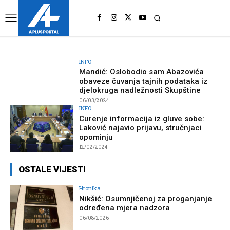
UK
LONDON NEWS
INFO
Mandić: Oslobodio sam Abazovića
obaveze čuvanja tajnih podataka iz
djelokruga nadležnosti Skupštine
06/03/2024
INFO
Curenje informacija iz gluve sobe:
Laković najavio prijavu, stručnjaci
opominju
12/02/2024
OSTALE VIJESTI
Hronika
Nikšić: Osumnjičenoj za proganjanje
određena mjera nadzora
06/08/2026