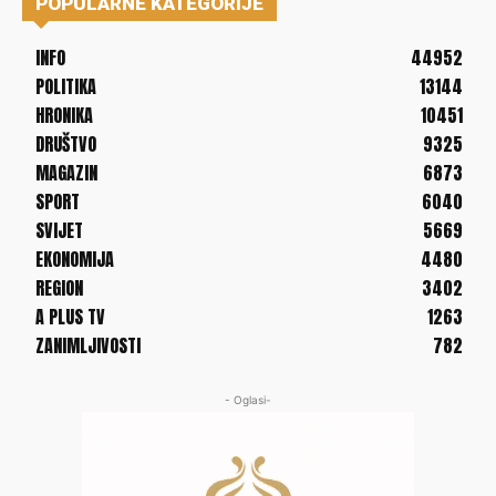
POPULARNE KATEGORIJE
INFO
44952
POLITIKA
13144
HRONIKA
10451
DRUŠTVO
9325
MAGAZIN
6873
SPORT
6040
SVIJET
5669
EKONOMIJA
4480
REGION
3402
A PLUS TV
1263
ZANIMLJIVOSTI
782
- Oglasi-