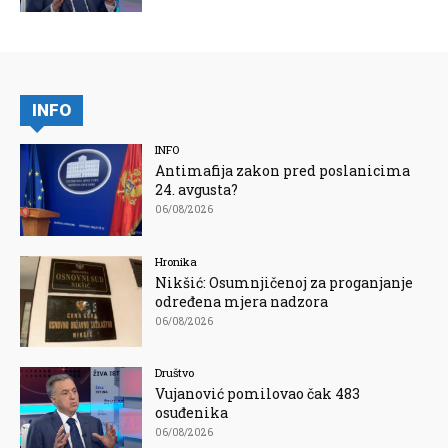
INFO
INFO
Antimafija zakon pred poslanicima
24. avgusta?
06/08/2026
Hronika
Nikšić: Osumnjičenoj za proganjanje
određena mjera nadzora
06/08/2026
Društvo
Vujanović pomilovao čak 483
osuđenika
06/08/2026