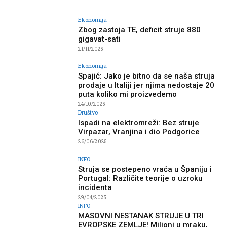
Ekonomija
Zbog zastoja TE, deficit struje 880
gigavat-sati
21/11/2025
Ekonomija
Spajić: Jako je bitno da se naša struja
prodaje u Italiji jer njima nedostaje 20
puta koliko mi proizvedemo
24/10/2025
Društvo
Ispadi na elektromreži: Bez struje
Virpazar, Vranjina i dio Podgorice
26/06/2025
INFO
Struja se postepeno vraća u Španiju i
Portugal: Različite teorije o uzroku
incidenta
29/04/2025
INFO
MASOVNI NESTANAK STRUJE U TRI
EVROPSKE ZEMLJE! Milioni u mraku,