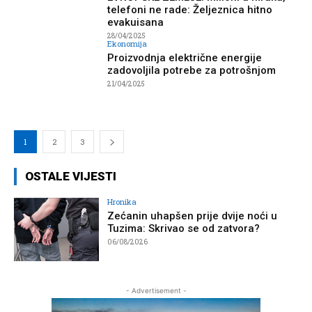
telefoni ne rade: Željeznica hitno
evakuisana
28/04/2025
Ekonomija
Proizvodnja električne energije
zadovoljila potrebe za potrošnjom
21/04/2025
1
2
3
OSTALE VIJESTI
Hronika
Zećanin uhapšen prije dvije noći u
Tuzima: Skrivao se od zatvora?
06/08/2026
- Advertisement -