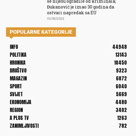
se nijesu ogradile od kriminala;
Đukanović je imao 30 godina da
ostvari napredak sa EU
01/08/2026
POPULARNE KATEGORIJE
INFO
44948
POLITIKA
13143
HRONIKA
10450
DRUŠTVO
9323
MAGAZIN
6872
SPORT
6040
SVIJET
5669
EKONOMIJA
4480
REGION
3402
A PLUS TV
1263
ZANIMLJIVOSTI
782