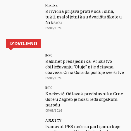
Hronika
Krivična prijava protiv oca i sina,
tukli maloljetnika u dvorištu škole u
Nikšiću
05/08/2026
IZDVOJENO
INFO
Kabinet predsjednika: Prisustvo
obilježavanju “Oluje” nije državna
obaveza, Crna Gora da poštuje sve žrtve
05/08/2026
INFO
Knežević: Odlazak predstavnika Crne
Gore u Zagreb je nož u leđa srpskom
narodu
05/08/2026
A PLUS TV
Ivanović: PES neće sa partijama koje