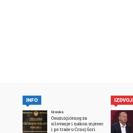
INFO
IZDVO
Hronika
Osumnjičenog za
silovanje i nakon mjesec
i po traže u Crnoj Gori