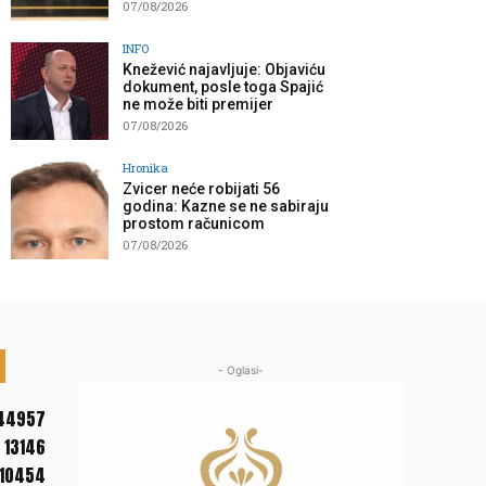
07/08/2026
INFO
Knežević najavljuje: Objaviću
dokument, posle toga Spajić
ne može biti premijer
07/08/2026
Hronika
Zvicer neće robijati 56
godina: Kazne se ne sabiraju
prostom računicom
07/08/2026
- Oglasi-
44957
13146
10454