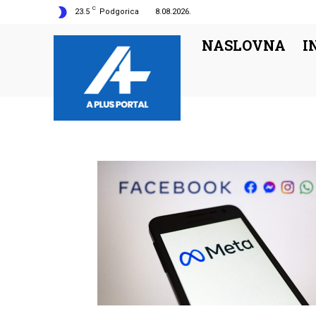
C
23.5
Podgorica
8.08.2026.
NASLOVNA
I