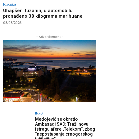
Hronika
Uhapšen Tuzanin, u automobilu
pronađeno 38 kilograma marihuane
08/08/2026
- Advertisement -
INFO
Medojević se obratio
Ambasadi SAD: Traži novu
istragu afere „Telekom“, zbog
“nepostupanja crnogorskog