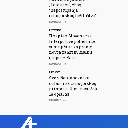
„Telekom“, zbog
“nepostupanja
crnogorskog tužilaštva”
08/08/2026
Hronika
Uhapšen Slovenac sa
Interpolove potjernice,
sumnjiči se za pranje
novca za kriminalnu
grupu iz Bara
08/08/2026
Društvo
Sve više stanovnika
odlazi i sa Crnogorskog
primorja: U minusu čak
18 opština
08/08/2026