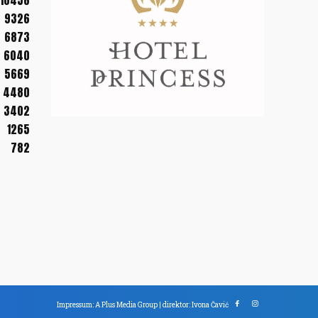
10456
9326
6873
6040
5669
4480
3402
1265
782
Impressum: A Plus Media Group | direktor: Ivona Čavić