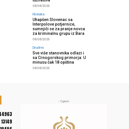
tužilaštva”
08/08/2026
Hronika
Uhapšen Slovenac sa
Interpolove potjernice,
sumnjiči se za pranje novca
za kriminalnu grupu iz Bara
08/08/2026
Društvo
Sve više stanovnika odlazi i
sa Crnogorskog primorja: U
minusu čak 18 opština
08/08/2026
- Oglasi-
44963
13149