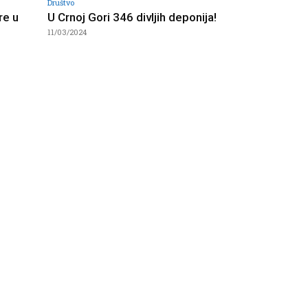
Društvo
re u
U Crnoj Gori 346 divljih deponija!
11/03/2024