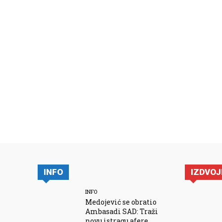
INFO
IZDVO
INFO
Medojević se obratio
Ambasadi SAD: Traži
novu istragu afere