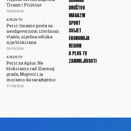
HRONIKA
Tirane i Prištine
DRUŠTVO
08/08/2026
MAGAZIN
A PLUS TV
SPORT
Perić: Imamo posla sa
SVIJET
neodgovornom izvršnom
vlašću, nijedna odluka
EKONOMIJA
nije blokirana
REGION
08/08/2026
A PLUS TV
A PLUS TV
ZANIMLJIVOSTI
Perić za Aplus: Ne
blokiramo rad Glavnog
grada, Mujović i ja
moramo da sarađujemo
07/08/2026