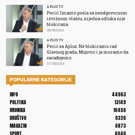
A PLUS TV
Perić: Imamo posla sa neodgovornom
izvršnom vlašću, nijedna odluka nije
blokirana
08/08/2026
A PLUS TV
Perić za Aplus: Ne blokiramo rad
Glavnog grada, Mujović i ja moramo da
sarađujemo
07/08/2026
POPULARNE KATEGORIJE
INFO
44963
POLITIKA
13149
HRONIKA
10456
DRUŠTVO
9326
MAGAZIN
6873
SPORT
6040