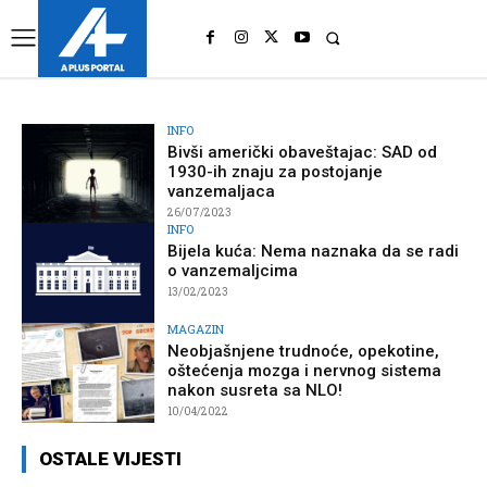
UK
LONDON NEWS
INFO
Bivši američki obaveštajac: SAD od
1930-ih znaju za postojanje
vanzemaljaca
26/07/2023
INFO
Bijela kuća: Nema naznaka da se radi
o vanzemaljcima
13/02/2023
MAGAZIN
Neobjašnjene trudnoće, opekotine,
oštećenja mozga i nervnog sistema
nakon susreta sa NLO!
10/04/2022
OSTALE VIJESTI