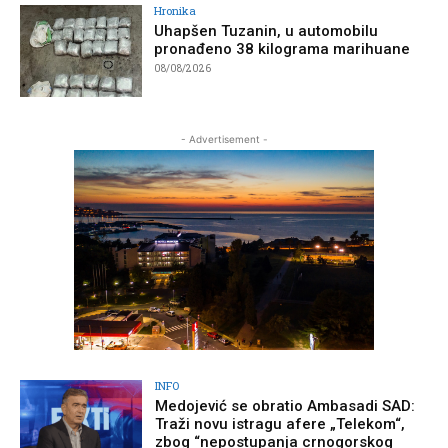
Hronika
Uhapšen Tuzanin, u automobilu
pronađeno 38 kilograma marihuane
08/08/2026
- Advertisement -
INFO
Medojević se obratio Ambasadi SAD:
Traži novu istragu afere „Telekom“,
zbog “nepostupanja crnogorskog