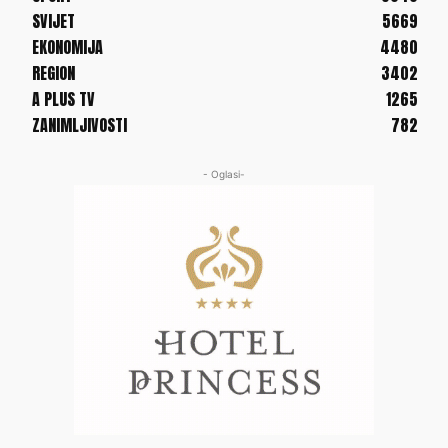
SVIJET
5669
EKONOMIJA
4480
REGION
3402
A PLUS TV
1265
ZANIMLJIVOSTI
782
- Oglasi-