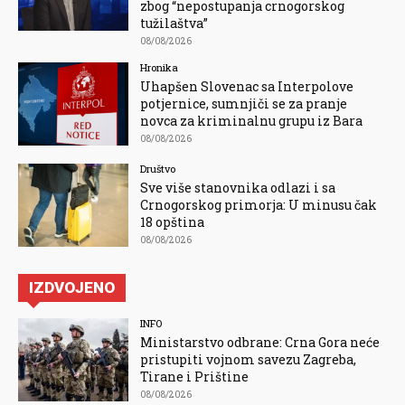
zbog “nepostupanja crnogorskog
tužilaštva”
08/08/2026
Hronika
Uhapšen Slovenac sa Interpolove
potjernice, sumnjiči se za pranje
novca za kriminalnu grupu iz Bara
08/08/2026
Društvo
Sve više stanovnika odlazi i sa
Crnogorskog primorja: U minusu čak
18 opština
08/08/2026
IZDVOJENO
INFO
Ministarstvo odbrane: Crna Gora neće
pristupiti vojnom savezu Zagreba,
Tirane i Prištine
08/08/2026