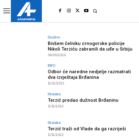
UK
LONDON NEWS
Društvo
Bivšem čelniku crnogorske policije
Nikoli Terziću zabranili da uđe u Srbiju
04/06/2026
INFO
Odbor će naredne nedjelje razmatrati
dva izvještaja Brđanina
12/12/2023
Hronika
Terzić predao dužnost Brđaninu
11/12/2023
Hronika
Terzić traži od Vlade da ga razriješi
11/12/2023