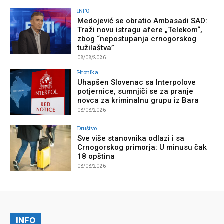
INFO
Medojević se obratio Ambasadi SAD:
Traži novu istragu afere „Telekom“,
zbog “nepostupanja crnogorskog
tužilaštva”
08/08/2026
Hronika
Uhapšen Slovenac sa Interpolove
potjernice, sumnjiči se za pranje
novca za kriminalnu grupu iz Bara
08/08/2026
Društvo
Sve više stanovnika odlazi i sa
Crnogorskog primorja: U minusu čak
18 opština
08/08/2026
INFO