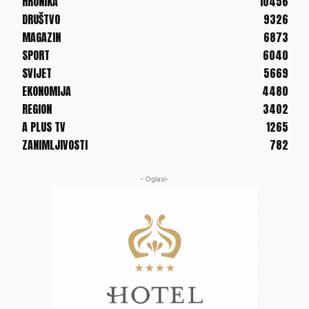
HRONIKA
10456
DRUŠTVO
9326
MAGAZIN
6873
SPORT
6040
SVIJET
5669
EKONOMIJA
4480
REGION
3402
A PLUS TV
1265
ZANIMLJIVOSTI
782
- Oglasi-