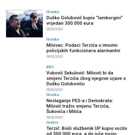
Hronika
Duško Golubović kupio “lamborgini”
vrijedan 300.000 eura
08/12/2023
Hronika
Milovac: Podaci Terzića o imovini
policijskih funkcionera alarmantni
08/12/2023
INFO
Vuković Sekulović: Milović bi da
smijeni Terzića zbog njegove izjave o
Dušku Goluboviću
08/12/2023
Hronika
Neslaganje PES-a i Demokrata:
Milović tražio smjenu Terzića,
Šukovića i Milića
08/12/2023
Društvo
Terzić: Bivši službenik UP kupio vozilo
od 300.000 eura, a do juče nosio