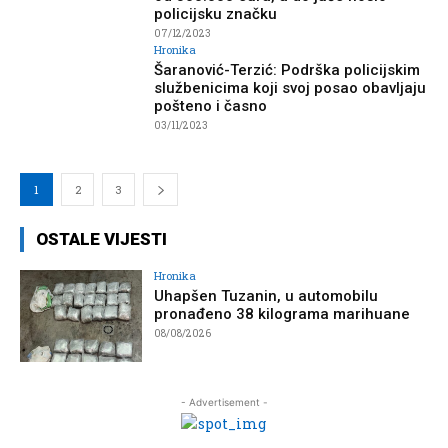
policijsku značku
07/12/2023
Hronika
Šaranović-Terzić: Podrška policijskim
službenicima koji svoj posao obavljaju
pošteno i časno
03/11/2023
1
2
3
OSTALE VIJESTI
Hronika
Uhapšen Tuzanin, u automobilu
pronađeno 38 kilograma marihuane
08/08/2026
- Advertisement -