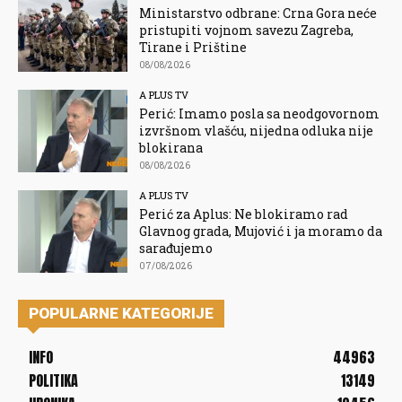
Ministarstvo odbrane: Crna Gora neće
pristupiti vojnom savezu Zagreba,
Tirane i Prištine
08/08/2026
A PLUS TV
Perić: Imamo posla sa neodgovornom
izvršnom vlašću, nijedna odluka nije
blokirana
08/08/2026
A PLUS TV
Perić za Aplus: Ne blokiramo rad
Glavnog grada, Mujović i ja moramo da
sarađujemo
07/08/2026
POPULARNE KATEGORIJE
INFO
44963
POLITIKA
13149