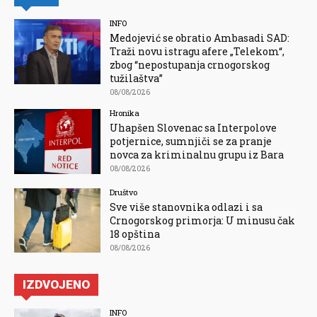
INFO
Medojević se obratio Ambasadi SAD:
Traži novu istragu afere „Telekom“,
zbog “nepostupanja crnogorskog
tužilaštva”
08/08/2026
Hronika
Uhapšen Slovenac sa Interpolove
potjernice, sumnjiči se za pranje
novca za kriminalnu grupu iz Bara
08/08/2026
Društvo
Sve više stanovnika odlazi i sa
Crnogorskog primorja: U minusu čak
18 opština
08/08/2026
IZDVOJENO
INFO