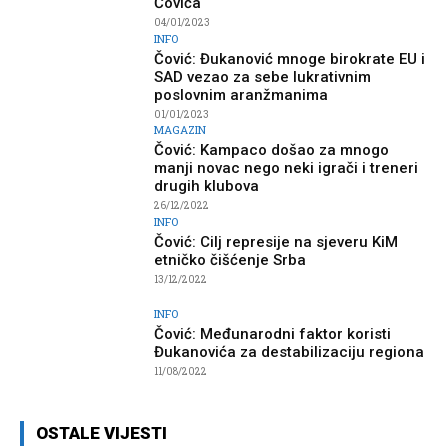
Čovića
04/01/2023
INFO
Čović: Đukanović mnoge birokrate EU i
SAD vezao za sebe lukrativnim
poslovnim aranžmanima
01/01/2023
MAGAZIN
Čović: Kampaco došao za mnogo
manji novac nego neki igrači i treneri
drugih klubova
26/12/2022
INFO
Čović: Cilj represije na sjeveru KiM
etničko čišćenje Srba
13/12/2022
INFO
Čović: Međunarodni faktor koristi
Đukanovića za destabilizaciju regiona
11/08/2022
OSTALE VIJESTI