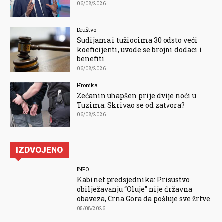
06/08/2026
Društvo
Sudijama i tužiocima 30 odsto veći
koeficijenti, uvode se brojni dodaci i
benefiti
06/08/2026
Hronika
Zećanin uhapšen prije dvije noći u
Tuzima: Skrivao se od zatvora?
06/08/2026
IZDVOJENO
INFO
Kabinet predsjednika: Prisustvo
obilježavanju “Oluje” nije državna
obaveza, Crna Gora da poštuje sve žrtve
05/08/2026