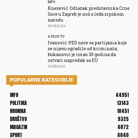
INFO
Knežević: Odlazak predstavnika Crne
Gore u Zagreb je nož u leđa srpskom
narodu
05/08/2026
A PLUS TV
Ivanović: PES neće sa partijama koje
se nijesu ogradile od kriminala;
Đukanović je imao 30 godina da
ostvari napredak sa EU
01/08/2026
POPULARNE KATEGORIJE
INFO
44951
POLITIKA
13143
HRONIKA
10451
DRUŠTVO
9325
MAGAZIN
6872
SPORT
6040