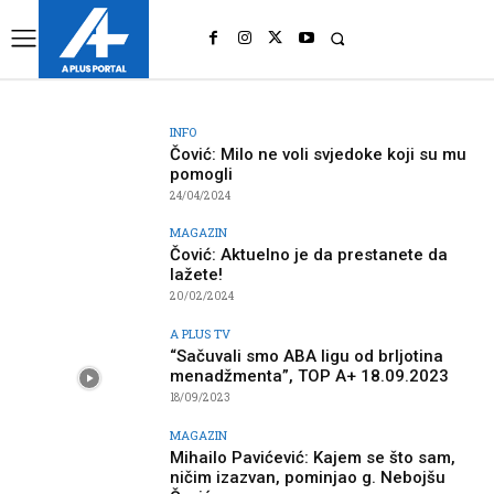
UK
LONDON NEWS
INFO
Čović: Milo ne voli svjedoke koji su mu
pomogli
24/04/2024
MAGAZIN
Čović: Aktuelno je da prestanete da
lažete!
20/02/2024
A PLUS TV
“Sačuvali smo ABA ligu od brljotina
menadžmenta”, TOP A+ 18.09.2023
18/09/2023
MAGAZIN
Mihailo Pavićević: Kajem se što sam,
ničim izazvan, pominjao g. Nebojšu