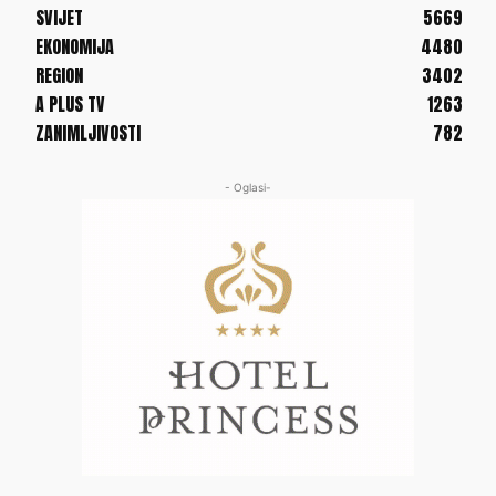
SVIJET
5669
EKONOMIJA
4480
REGION
3402
A PLUS TV
1263
ZANIMLJIVOSTI
782
- Oglasi-