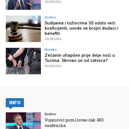
06/08/2026
Društvo
Sudijama i tužiocima 30 odsto veći
koeficijenti, uvode se brojni dodaci i
benefiti
06/08/2026
Hronika
Zećanin uhapšen prije dvije noći u
Tuzima: Skrivao se od zatvora?
06/08/2026
INFO
Društvo
Vujanović pomilovao čak 483
osuđenika