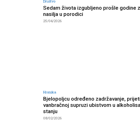
Društvo
Sedam života izgubljeno prošle godine 
nasilja u porodici
25/04/2026
Hronika
Bjelopoljcu određeno zadržavanje, prijet
vanbračnoj supruzi ubistvom u alkoholi
stanju
08/02/2026