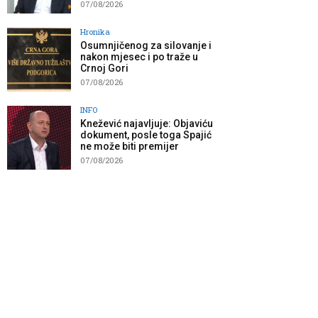
07/08/2026
Hronika
Osumnjičenog za silovanje i
nakon mjesec i po traže u
Crnoj Gori
07/08/2026
INFO
Knežević najavljuje: Objaviću
dokument, posle toga Spajić
ne može biti premijer
07/08/2026