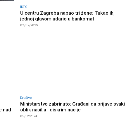
INFO
U centru Zagreba napao tri žene: Tukao ih,
jednoj glavom udario u bankomat
07/02/2025
Društvo
Ministarstvo zabrinuto: Građani da prijave svaki
e nad
oblik nasilja i diskriminacije
05/12/2024