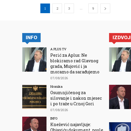
...
1
2
3
9
INFO
IZDVO
A PLUS TV
Perić za Aplus: Ne
blokiramo rad Glavnog
grada, Mujović i ja
moramo da sarađujemo
07/08/2026
Hronika
Osumnjičenog za
silovanje i nakon mjesec
i po traže u Crnoj Gori
07/08/2026
INFO
Knežević najavljuje:
Objaviću dokument, posle