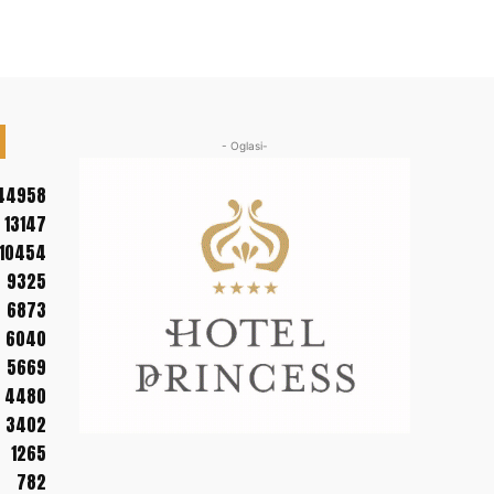
- Oglasi-
44958
13147
10454
9325
6873
6040
5669
4480
3402
1265
782