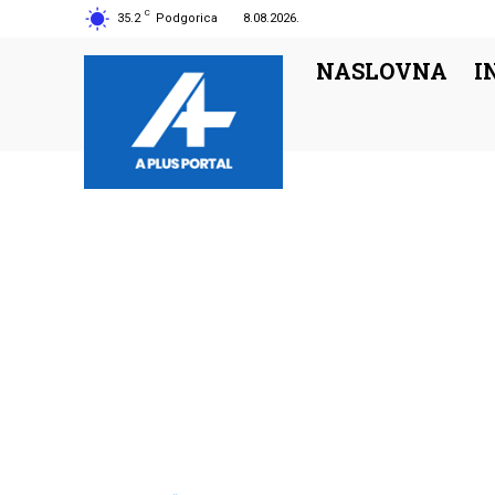
C
35.2
Podgorica
8.08.2026.
NASLOVNA
I