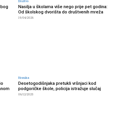
Društvo
zbog
Nasilja u školama više nego prije pet godina:
Od školskog dvorišta do društvenih mreža
19/04/2026
Hronika
io
Desetogodišnjaka pretukli vršnjaci kod
sanom
podgoričke škole, policija istražuje slučaj
06/12/2025