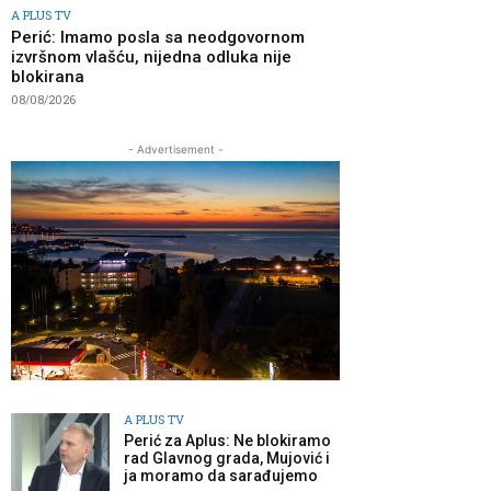
A PLUS TV
Perić: Imamo posla sa neodgovornom
izvršnom vlašću, nijedna odluka nije
blokirana
08/08/2026
- Advertisement -
A PLUS TV
Perić za Aplus: Ne blokiramo
rad Glavnog grada, Mujović i
ja moramo da sarađujemo