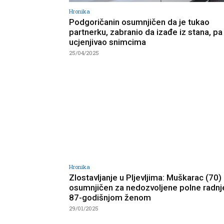
Hronika
Podgoričanin osumnjičen da je tukao
partnerku, zabranio da izađe iz stana, pa
ucjenjivao snimcima
25/04/2025
Hronika
Zlostavljanje u Pljevljima: Muškarac (70)
osumnjičen za nedozvoljene polne radnj
87-godišnjom ženom
29/01/2025