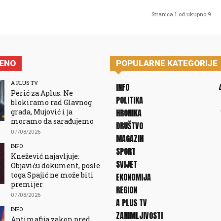
Stranica 1 od ukupno 9
JENO
POPULARNE KATEGORIJE
A PLUS TV
INFO
Perić za Aplus: Ne
POLITIKA
blokiramo rad Glavnog
grada, Mujović i ja
HRONIKA
moramo da sarađujemo
DRUŠTVO
07/08/2026
MAGAZIN
INFO
SPORT
Knežević najavljuje:
SVIJET
Objaviću dokument, posle
toga Spajić ne može biti
EKONOMIJA
premijer
REGION
07/08/2026
A PLUS TV
INFO
ZANIMLJIVOSTI
Antimafija zakon pred