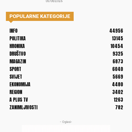
05/08/2026
POPULARNE KATEGORIJE
INFO
44956
POLITIKA
13145
HRONIKA
10454
DRUŠTVO
9325
MAGAZIN
6873
SPORT
6040
SVIJET
5669
EKONOMIJA
4480
REGION
3402
A PLUS TV
1263
ZANIMLJIVOSTI
782
- Oglasi-