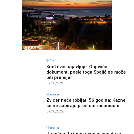
INFO
Knežević najavljuje: Objaviću
dokument, posle toga Spajić ne može
biti premijer
07/08/2026
Hronika
Zvicer neće robijati 56 godina: Kazne
se ne sabiraju prostom računicom
07/08/2026
Hronika
Uhapšen Rožajac osumnjičen da je