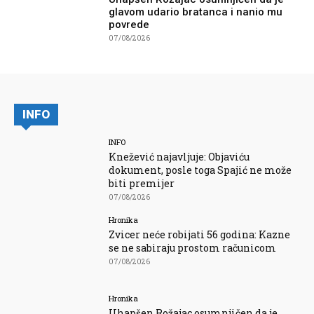
glavom udario bratanca i nanio mu
povrede
07/08/2026
INFO
INFO
Knežević najavljuje: Objaviću
dokument, posle toga Spajić ne može
biti premijer
07/08/2026
Hronika
Zvicer neće robijati 56 godina: Kazne
se ne sabiraju prostom računicom
07/08/2026
Hronika
Uhapšen Rožajac osumnjičen da je