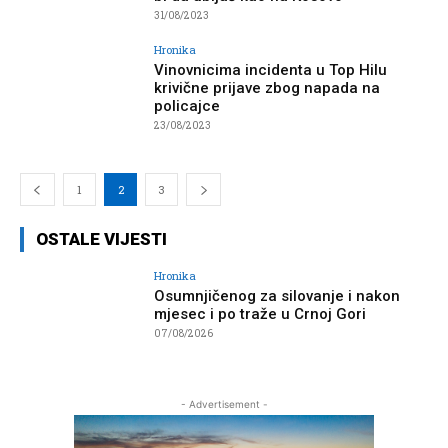
31/08/2023
Hronika
Vinovnicima incidenta u Top Hilu
krivične prijave zbog napada na
policajce
23/08/2023
1
2
3
OSTALE VIJESTI
Hronika
Osumnjičenog za silovanje i nakon
mjesec i po traže u Crnoj Gori
07/08/2026
- Advertisement -