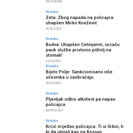
05/01/2024
Hronika
Zeta: Zbog napada na policajca
uhapšen Mirko Knežević
19/12/2023
Hronika
Budva: Uhapšen Cetinjanin, vozaču
pauk službe prislonio pištolj na
stomak!
21/11/2023
Hronika
Bijelo Polje: Sankcionisano više
učesnika u saobraćaju
16/11/2023
Hronika
Pljevljak odbio alkotest pa napao
policajca
28/09/2023
Hronika
Krcić vrijeđao policajca: Ti si Srbin, ti
bi da ubijaš kao na Kosovo