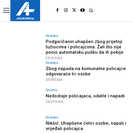
UK
LONDON NEWS
Hronika
Podgoričanin uhapšen zbog prijetnji
tužiocima i policajcima: Žali što nije
ponio automatsku pušku da ih pobije
23/10/2024
Hronika
Zbog napada na komunalne policajce
odgovaraće tri osobe
29/08/2024
Društvo
Nedostaje policajaca, odatle i napadi
04/03/2024
Hronika
Nikšić: Uhapšene četiri osobe, napali i
vrijeđali policajca