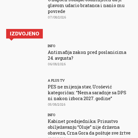
glavom udario bratanca i nanio mu
povrede
07/08/2026
IZDVOJENO
INFO
Antimafija zakon pred poslanicima
24. avgusta?
06/08/2026
A PLUS TV
PES ne mijenja stav, Urošević
kategoričan: “Nema saradnje sa DPS
ni nakon izbora 2027. godine”
05/08/2026
INFO
Kabinet predsjednika: Prisustvo
obilježavanju “Oluje” nije državna
obaveza, Crna Gora da poštuje sve žrtve