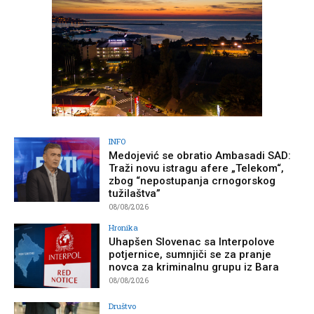
INFO
Medojević se obratio Ambasadi SAD:
Traži novu istragu afere „Telekom“,
zbog “nepostupanja crnogorskog
tužilaštva”
08/08/2026
Hronika
Uhapšen Slovenac sa Interpolove
potjernice, sumnjiči se za pranje
novca za kriminalnu grupu iz Bara
08/08/2026
Društvo