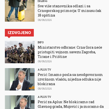
Društvo
Sve više stanovnika odlazi i sa
Crnogorskog primorja: U minusu čak
18 opština
08/08/2026
IZDVOJENO
INFO
Ministarstvo odbrane: Crna Gora neće
pristupiti vojnom savezu Zagreba,
Tirane i Prištine
08/08/2026
A PLUS TV
Perić: Imamo posla sa neodgovornom
izvršnom vlašću, nijedna odluka nije
blokirana
08/08/2026
A PLUS TV
Perić za Aplus: Ne blokiramo rad
Glavnog grada, Mujović i ja moramo da