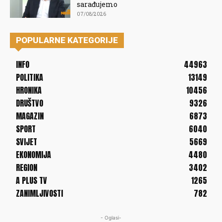
sarađujemo
07/08/2026
POPULARNE KATEGORIJE
INFO
44963
POLITIKA
13149
HRONIKA
10456
DRUŠTVO
9326
MAGAZIN
6873
SPORT
6040
SVIJET
5669
EKONOMIJA
4480
REGION
3402
A PLUS TV
1265
ZANIMLJIVOSTI
782
- Oglasi-