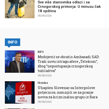
Sve više stanovnika odlazi i sa
Crnogorskog primorja: U minusu čak
18 opština
08/08/2026
INFO
INFO
Medojević se obratio Ambasadi SAD:
Traži novu istragu afere „Telekom“,
zbog “nepostupanja crnogorskog
tužilaštva”
08/08/2026
Hronika
Uhapšen Slovenac sa Interpolove
potjernice, sumnjiči se za pranje
novca za kriminalnu grupu iz Bara
08/08/2026