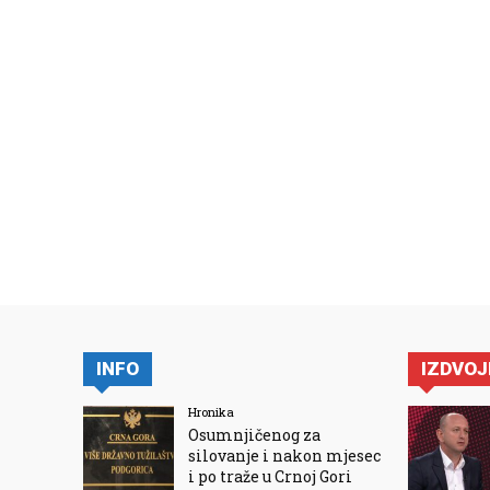
INFO
IZDVO
Hronika
Osumnjičenog za
silovanje i nakon mjesec
i po traže u Crnoj Gori