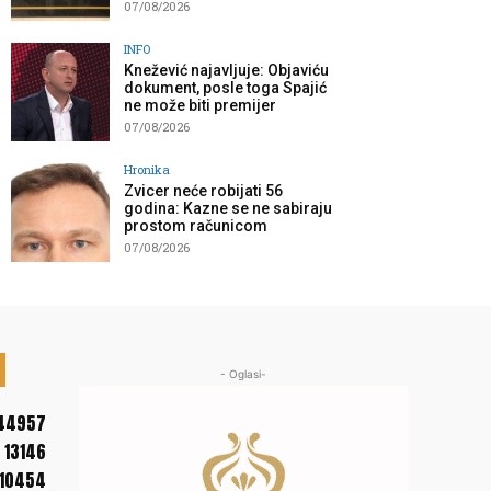
07/08/2026
INFO
Knežević najavljuje: Objaviću
dokument, posle toga Spajić
ne može biti premijer
07/08/2026
Hronika
Zvicer neće robijati 56
godina: Kazne se ne sabiraju
prostom računicom
07/08/2026
- Oglasi-
44957
13146
10454