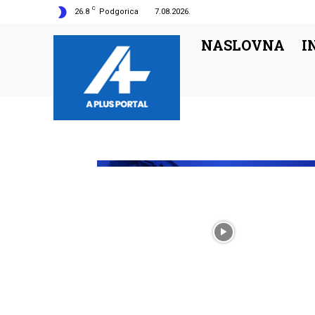
C
26.8
Podgorica
7.08.2026.
NASLOVNA
I