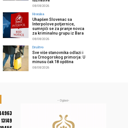
tužilaštva”
08/08/2026
Hronika
Uhapšen Slovenac sa
Interpolove potjernice,
sumnjiči se za pranje novca
za kriminalnu grupu iz Bara
08/08/2026
Društvo
Sve više stanovnika odlazi i
sa Crnogorskog primorja: U
minusu čak 18 opština
08/08/2026
- Oglasi-
44963
13149