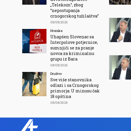
„Telekom“, zbog
“nepostupanja
crnogorskog tužilaštva”
08/08/2026
Hronika
Uhapšen Slovenac sa
Interpolove potjernice,
sumnjiči se za pranje
novca za kriminalnu
grupu iz Bara
08/08/2026
Društvo
Sve više stanovnika
odlazi i sa Crnogorskog
primorja: U minusu čak
18 opština
08/08/2026