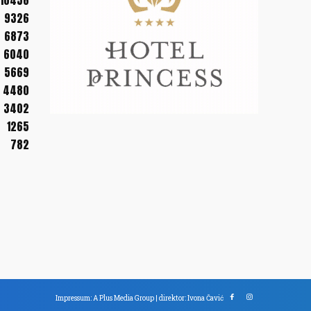
10456
9326
6873
6040
5669
4480
3402
1265
782
Impressum: A Plus Media Group | direktor: Ivona Čavić