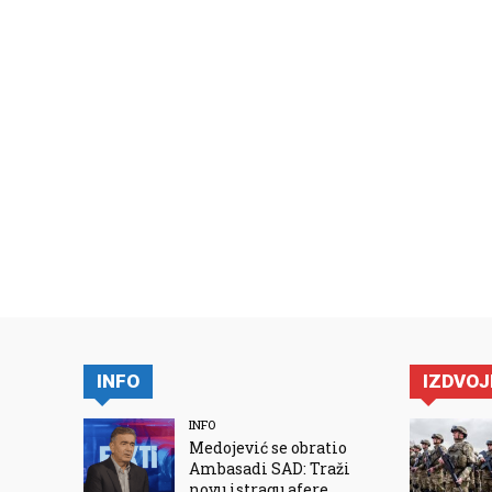
INFO
IZDVO
INFO
Medojević se obratio
Ambasadi SAD: Traži
novu istragu afere