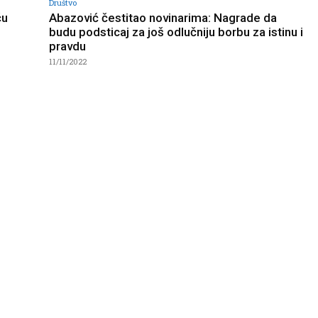
Društvo
ću
Abazović čestitao novinarima: Nagrade da
budu podsticaj za još odlučniju borbu za istinu i
pravdu
11/11/2022