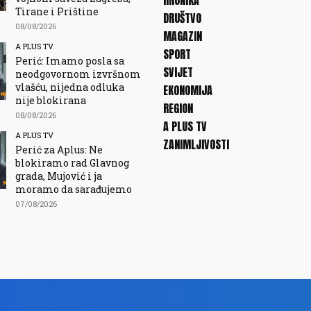
HRONIKA
Tirane i Prištine
DRUŠTVO
08/08/2026
MAGAZIN
A PLUS TV
SPORT
Perić: Imamo posla sa
SVIJET
neodgovornom izvršnom
vlašću, nijedna odluka
EKONOMIJA
nije blokirana
REGION
08/08/2026
A PLUS TV
A PLUS TV
ZANIMLJIVOSTI
Perić za Aplus: Ne
blokiramo rad Glavnog
grada, Mujović i ja
moramo da sarađujemo
07/08/2026