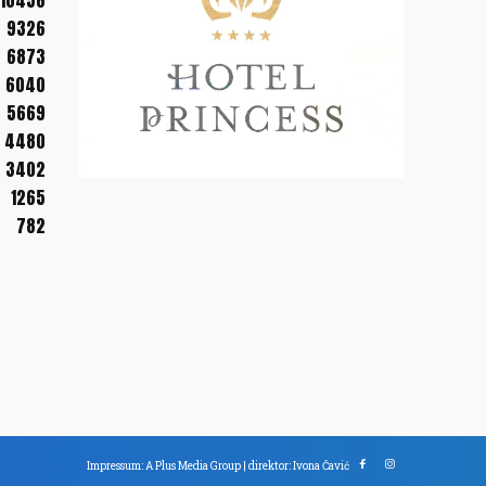
10456
9326
6873
6040
5669
4480
3402
1265
782
Impressum: A Plus Media Group | direktor: Ivona Čavić