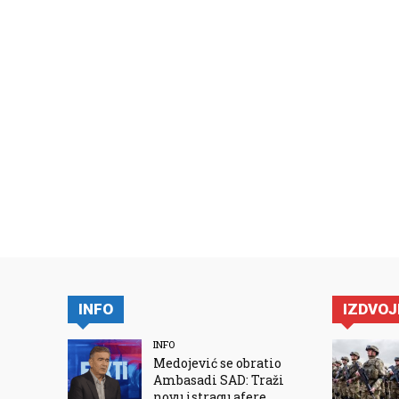
INFO
IZDVO
INFO
Medojević se obratio
Ambasadi SAD: Traži
novu istragu afere