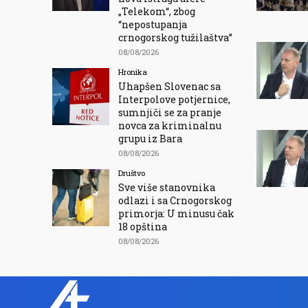
„Telekom“, zbog
“nepostupanja
crnogorskog tužilaštva”
08/08/2026
Hronika
Uhapšen Slovenac sa
Interpolove potjernice,
sumnjiči se za pranje
novca za kriminalnu
grupu iz Bara
08/08/2026
Društvo
Sve više stanovnika
odlazi i sa Crnogorskog
primorja: U minusu čak
18 opština
08/08/2026