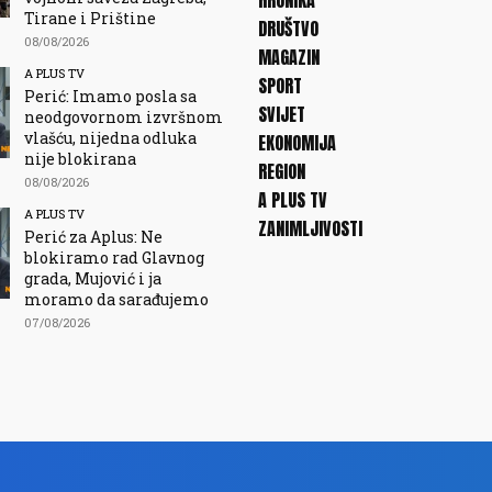
HRONIKA
Tirane i Prištine
DRUŠTVO
08/08/2026
MAGAZIN
A PLUS TV
SPORT
Perić: Imamo posla sa
SVIJET
neodgovornom izvršnom
vlašću, nijedna odluka
EKONOMIJA
nije blokirana
REGION
08/08/2026
A PLUS TV
A PLUS TV
ZANIMLJIVOSTI
Perić za Aplus: Ne
blokiramo rad Glavnog
grada, Mujović i ja
moramo da sarađujemo
07/08/2026