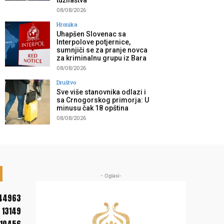
tužilaštva”
08/08/2026
Hronika
Uhapšen Slovenac sa
Interpolove potjernice,
sumnjiči se za pranje novca
za kriminalnu grupu iz Bara
08/08/2026
Društvo
Sve više stanovnika odlazi i
sa Crnogorskog primorja: U
minusu čak 18 opština
08/08/2026
- Oglasi-
44963
13149