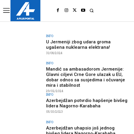
UK
LONDON NEWS
INFO
U Jermeniji zbog udara groma
ugašena nuklearna elektrana!
31/08/2024
INFO
Mandić sa ambasadorom Jermenije:
Glavni ciljevi Crne Gore ulazak u EU,
dobar odnos sa susjedima i očuvanje
mira i stabilnost
29/02/2024
INFO
Azerbejdžan potvrdio hapšenje bivšeg
lidera Nagorno-Karabaha
05/10/2023
INFO
Azerbejdžan uhapsio još jednog
bivšeg lidera Nagorno-Karabaha