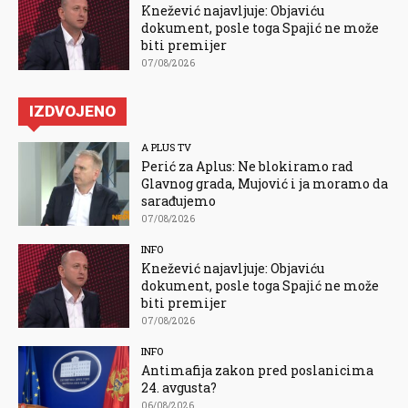
Knežević najavljuje: Objaviću
dokument, posle toga Spajić ne može
biti premijer
07/08/2026
IZDVOJENO
A PLUS TV
Perić za Aplus: Ne blokiramo rad
Glavnog grada, Mujović i ja moramo da
sarađujemo
07/08/2026
INFO
Knežević najavljuje: Objaviću
dokument, posle toga Spajić ne može
biti premijer
07/08/2026
INFO
Antimafija zakon pred poslanicima
24. avgusta?
06/08/2026