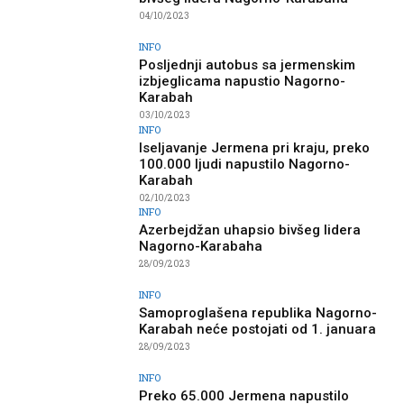
04/10/2023
INFO
Posljednji autobus sa jermenskim
izbjeglicama napustio Nagorno-
Karabah
03/10/2023
INFO
Iseljavanje Jermena pri kraju, preko
100.000 ljudi napustilo Nagorno-
Karabah
02/10/2023
INFO
Azerbejdžan uhapsio bivšeg lidera
Nagorno-Karabaha
28/09/2023
INFO
Samoproglašena republika Nagorno-
Karabah neće postojati od 1. januara
28/09/2023
INFO
Preko 65.000 Jermena napustilo