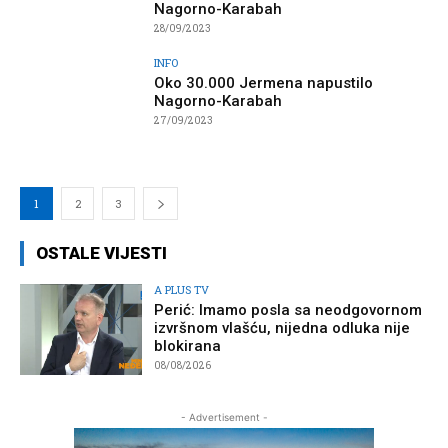
Nagorno-Karabah
28/09/2023
INFO
Oko 30.000 Jermena napustilo
Nagorno-Karabah
27/09/2023
1
2
3
OSTALE VIJESTI
A PLUS TV
Perić: Imamo posla sa neodgovornom
izvršnom vlašću, nijedna odluka nije
blokirana
08/08/2026
- Advertisement -