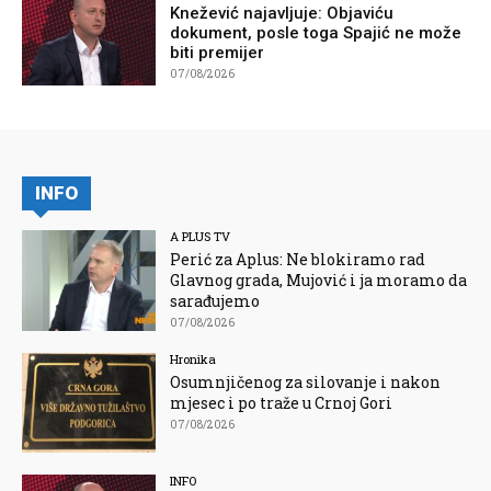
Knežević najavljuje: Objaviću
dokument, posle toga Spajić ne može
biti premijer
07/08/2026
INFO
A PLUS TV
Perić za Aplus: Ne blokiramo rad
Glavnog grada, Mujović i ja moramo da
sarađujemo
07/08/2026
Hronika
Osumnjičenog za silovanje i nakon
mjesec i po traže u Crnoj Gori
07/08/2026
INFO