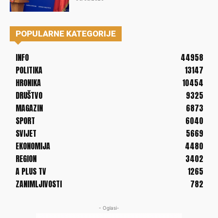
POPULARNE KATEGORIJE
INFO
44958
POLITIKA
13147
HRONIKA
10454
DRUŠTVO
9325
MAGAZIN
6873
SPORT
6040
SVIJET
5669
EKONOMIJA
4480
REGION
3402
A PLUS TV
1265
ZANIMLJIVOSTI
782
- Oglasi-