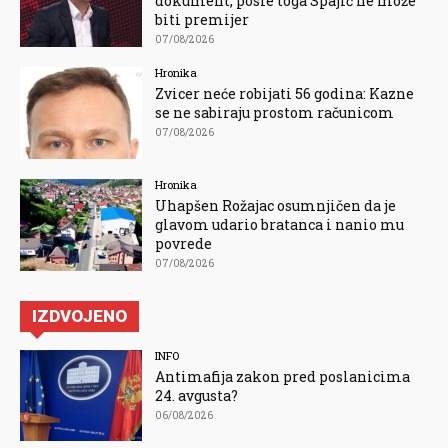
dokument, posle toga Spajić ne može
biti premijer
07/08/2026
Hronika
Zvicer neće robijati 56 godina: Kazne
se ne sabiraju prostom računicom
07/08/2026
Hronika
Uhapšen Rožajac osumnjičen da je
glavom udario bratanca i nanio mu
povrede
07/08/2026
IZDVOJENO
INFO
Antimafija zakon pred poslanicima
24. avgusta?
06/08/2026