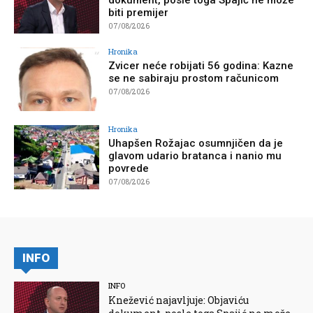
biti premijer
07/08/2026
Hronika
Zvicer neće robijati 56 godina: Kazne
se ne sabiraju prostom računicom
07/08/2026
Hronika
Uhapšen Rožajac osumnjičen da je
glavom udario bratanca i nanio mu
povrede
07/08/2026
INFO
INFO
Knežević najavljuje: Objaviću