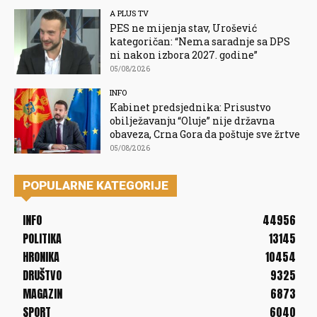
A PLUS TV
PES ne mijenja stav, Urošević
kategoričan: “Nema saradnje sa DPS
ni nakon izbora 2027. godine”
05/08/2026
INFO
Kabinet predsjednika: Prisustvo
obilježavanju “Oluje” nije državna
obaveza, Crna Gora da poštuje sve žrtve
05/08/2026
POPULARNE KATEGORIJE
INFO
44956
POLITIKA
13145
HRONIKA
10454
DRUŠTVO
9325
MAGAZIN
6873
SPORT
6040