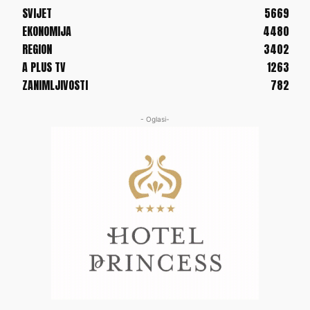
SVIJET
5669
EKONOMIJA
4480
REGION
3402
A PLUS TV
1263
ZANIMLJIVOSTI
782
- Oglasi-