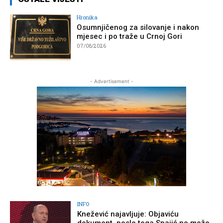
Hronika
Osumnjičenog za silovanje i nakon
mjesec i po traže u Crnoj Gori
07/08/2026
- Advertisement -
INFO
Knežević najavljuje: Objaviću
dokument, posle toga Spajić ne može