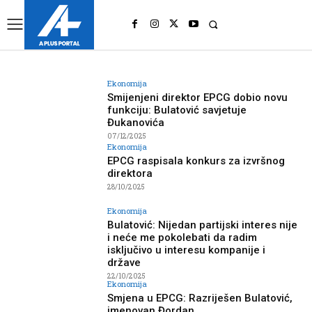
UK
LONDON NEWS
Ekonomija
Smijenjeni direktor EPCG dobio novu
funkciju: Bulatović savjetuje
Đukanovića
07/12/2025
Ekonomija
EPCG raspisala konkurs za izvršnog
direktora
28/10/2025
Ekonomija
Bulatović: Nijedan partijski interes nije
i neće me pokolebati da radim
isključivo u interesu kompanije i
države
22/10/2025
Ekonomija
Smjena u EPCG: Razriješen Bulatović,
imenovan Đordan