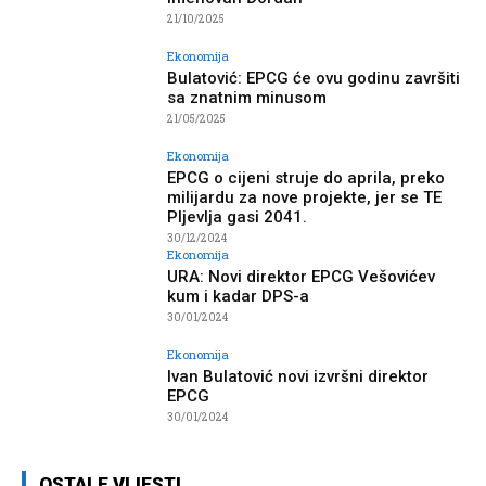
21/10/2025
Ekonomija
Bulatović: EPCG će ovu godinu završiti
sa znatnim minusom
21/05/2025
Ekonomija
EPCG o cijeni struje do aprila, preko
milijardu za nove projekte, jer se TE
Pljevlja gasi 2041.
30/12/2024
Ekonomija
URA: Novi direktor EPCG Vešovićev
kum i kadar DPS-a
30/01/2024
Ekonomija
Ivan Bulatović novi izvršni direktor
EPCG
30/01/2024
OSTALE VIJESTI