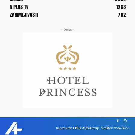
A PLUS TV
1263
ZANIMLJIVOSTI
782
- Oglasi-
Impressum: A Plus Media Group | direktor: Ivona Čavić