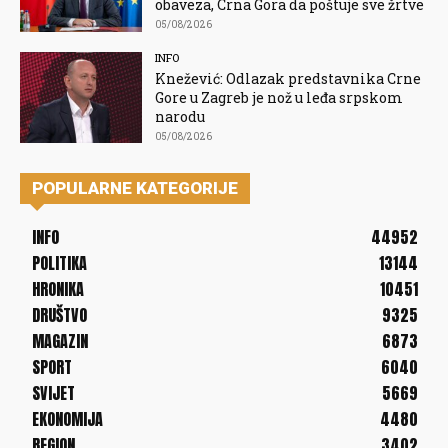
obaveza, Crna Gora da poštuje sve žrtve
05/08/2026
INFO
Knežević: Odlazak predstavnika Crne
Gore u Zagreb je nož u leđa srpskom
narodu
05/08/2026
POPULARNE KATEGORIJE
INFO
44952
POLITIKA
13144
HRONIKA
10451
DRUŠTVO
9325
MAGAZIN
6873
SPORT
6040
SVIJET
5669
EKONOMIJA
4480
REGION
3402