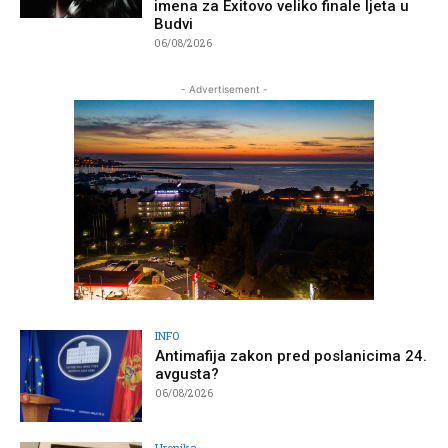
imena za Exitovo veliko finale ljeta u
Budvi
06/08/2026
- Advertisement -
INFO
Antimafija zakon pred poslanicima 24.
avgusta?
06/08/2026
Hronika