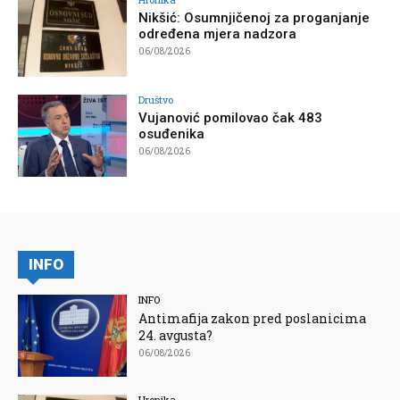
Nikšić: Osumnjičenoj za proganjanje
određena mjera nadzora
06/08/2026
Društvo
Vujanović pomilovao čak 483
osuđenika
06/08/2026
INFO
INFO
Antimafija zakon pred poslanicima
24. avgusta?
06/08/2026
Hronika