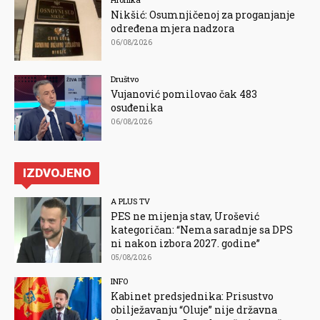
Nikšić: Osumnjičenoj za proganjanje
određena mjera nadzora
06/08/2026
Društvo
Vujanović pomilovao čak 483
osuđenika
06/08/2026
IZDVOJENO
A PLUS TV
PES ne mijenja stav, Urošević
kategoričan: “Nema saradnje sa DPS
ni nakon izbora 2027. godine”
05/08/2026
INFO
Kabinet predsjednika: Prisustvo
obilježavanju “Oluje” nije državna