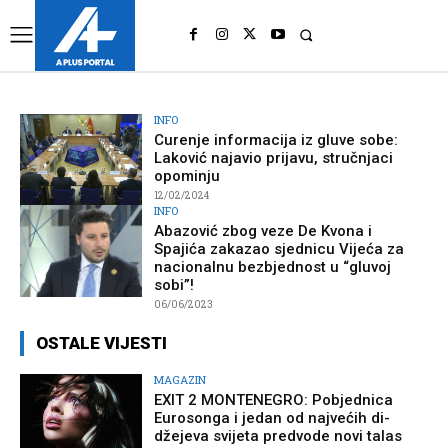
UK
LONDON NEWS
INFO
Curenje informacija iz gluve sobe:
Laković najavio prijavu, stručnjaci
opominju
12/02/2024
INFO
Abazović zbog veze De Kvona i
Spajića zakazao sjednicu Vijeća za
nacionalnu bezbjednost u “gluvoj
sobi”!
06/06/2023
OSTALE VIJESTI
MAGAZIN
EXIT 2 MONTENEGRO: Pobjednica
Eurosonga i jedan od najvećih di-
džejeva svijeta predvode novi talas