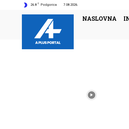
C
26.8
Podgorica
7.08.2026.
NASLOVNA
I