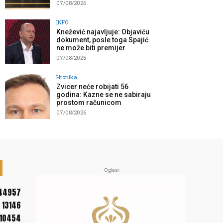
07/08/2026
INFO
Knežević najavljuje: Objaviću
dokument, posle toga Spajić
ne može biti premijer
07/08/2026
Hronika
Zvicer neće robijati 56
godina: Kazne se ne sabiraju
prostom računicom
07/08/2026
- Oglasi-
44957
13146
10454