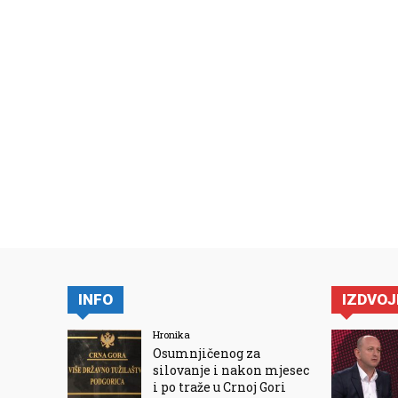
INFO
IZDVO
Hronika
Osumnjičenog za
silovanje i nakon mjesec
i po traže u Crnoj Gori