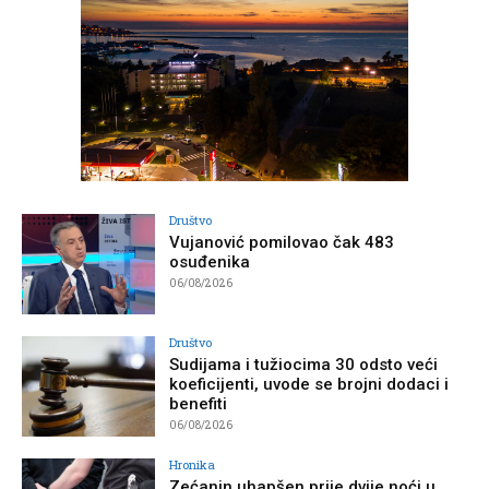
Društvo
Vujanović pomilovao čak 483
osuđenika
06/08/2026
Društvo
Sudijama i tužiocima 30 odsto veći
koeficijenti, uvode se brojni dodaci i
benefiti
06/08/2026
Hronika
Zećanin uhapšen prije dvije noći u