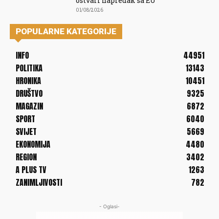
ostvari napredak sa EU
01/08/2026
POPULARNE KATEGORIJE
INFO
44951
POLITIKA
13143
HRONIKA
10451
DRUŠTVO
9325
MAGAZIN
6872
SPORT
6040
SVIJET
5669
EKONOMIJA
4480
REGION
3402
A PLUS TV
1263
ZANIMLJIVOSTI
782
- Oglasi-