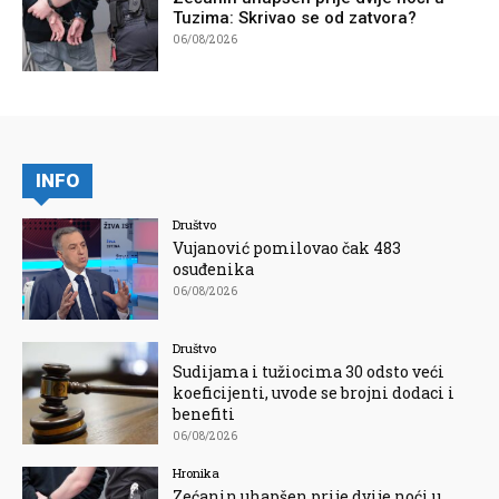
Tuzima: Skrivao se od zatvora?
06/08/2026
INFO
Društvo
Vujanović pomilovao čak 483
osuđenika
06/08/2026
Društvo
Sudijama i tužiocima 30 odsto veći
koeficijenti, uvode se brojni dodaci i
benefiti
06/08/2026
Hronika
Zećanin uhapšen prije dvije noći u