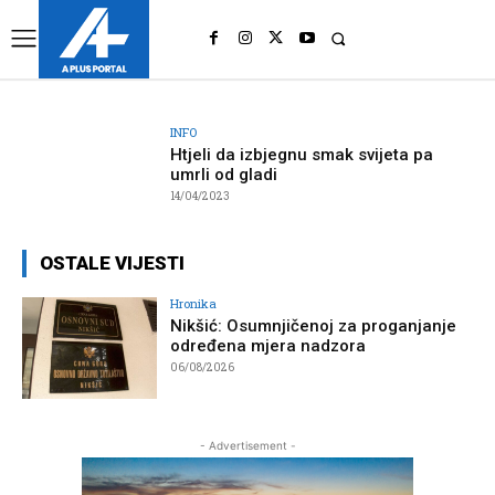
UK
LONDON NEWS
INFO
Htjeli da izbjegnu smak svijeta pa
umrli od gladi
14/04/2023
OSTALE VIJESTI
Hronika
Nikšić: Osumnjičenoj za proganjanje
određena mjera nadzora
06/08/2026
- Advertisement -