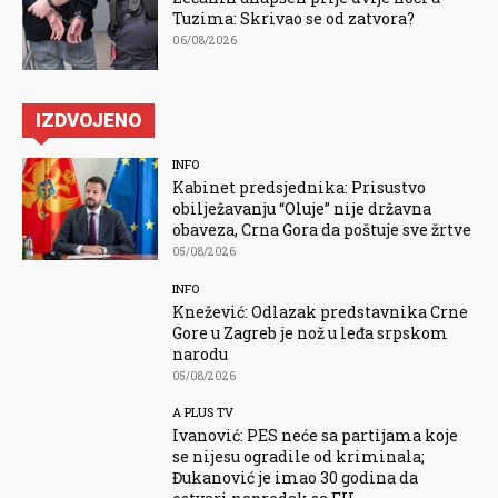
Tuzima: Skrivao se od zatvora?
06/08/2026
IZDVOJENO
INFO
Kabinet predsjednika: Prisustvo
obilježavanju “Oluje” nije državna
obaveza, Crna Gora da poštuje sve žrtve
05/08/2026
INFO
Knežević: Odlazak predstavnika Crne
Gore u Zagreb je nož u leđa srpskom
narodu
05/08/2026
A PLUS TV
Ivanović: PES neće sa partijama koje
se nijesu ogradile od kriminala;
Đukanović je imao 30 godina da