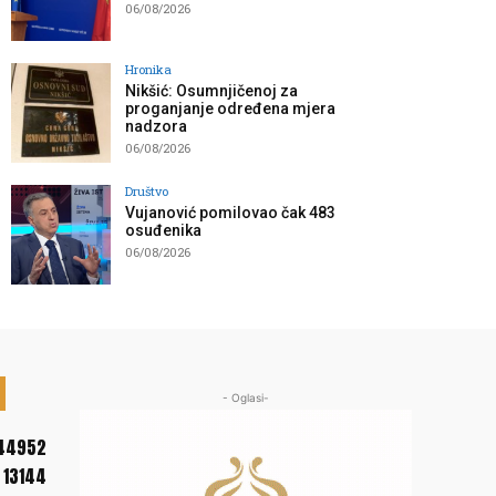
06/08/2026
Hronika
Nikšić: Osumnjičenoj za
proganjanje određena mjera
nadzora
06/08/2026
Društvo
Vujanović pomilovao čak 483
osuđenika
06/08/2026
- Oglasi-
44952
13144