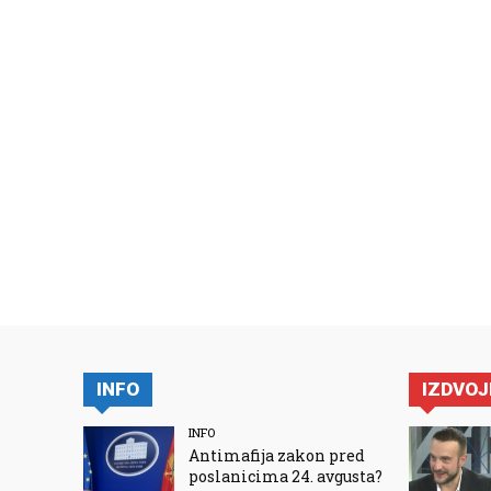
INFO
IZDVO
INFO
Antimafija zakon pred
poslanicima 24. avgusta?