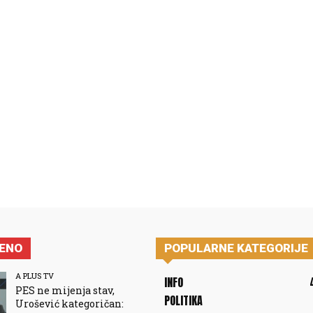
JENO
POPULARNE KATEGORIJE
A PLUS TV
INFO
PES ne mijenja stav,
POLITIKA
Urošević kategoričan: