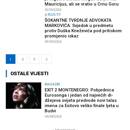
Mauricijus, ali se vratio u Crnu Goru
10/06/2026
A PLUS TV
ŠOKANTNE TVRDNJE ADVOKATA
MARKOVIĆA: Svjedok u predmetu
protiv Duška Kneževića pod pritiskom
promijenio iskaz
09/05/2026
1
2
3
OSTALE VIJESTI
MAGAZIN
EXIT 2 MONTENEGRO: Pobjednica
Eurosonga i jedan od najvećih di-
džejeva svijeta predvode novi talas
imena za Exitovo veliko finale ljeta u
Budvi
06/08/2026
- Advertisement -