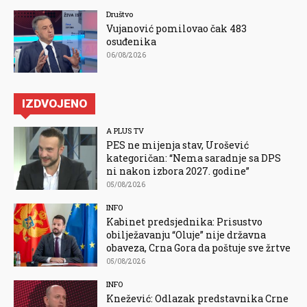
Društvo
Vujanović pomilovao čak 483
osuđenika
06/08/2026
IZDVOJENO
A PLUS TV
PES ne mijenja stav, Urošević
kategoričan: “Nema saradnje sa DPS
ni nakon izbora 2027. godine”
05/08/2026
INFO
Kabinet predsjednika: Prisustvo
obilježavanju “Oluje” nije državna
obaveza, Crna Gora da poštuje sve žrtve
05/08/2026
INFO
Knežević: Odlazak predstavnika Crne