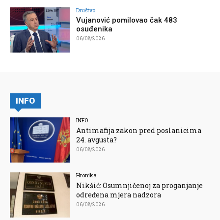
Društvo
Vujanović pomilovao čak 483
osuđenika
06/08/2026
INFO
INFO
Antimafija zakon pred poslanicima
24. avgusta?
06/08/2026
Hronika
Nikšić: Osumnjičenoj za proganjanje
određena mjera nadzora
06/08/2026