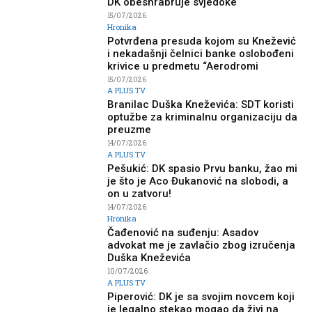
DK obeshrabruje svjedoke
15/07/2026
Hronika
Potvrđena presuda kojom su Knežević
i nekadašnji čelnici banke oslobođeni
krivice u predmetu “Aerodromi
15/07/2026
A PLUS TV
Branilac Duška Kneževića: SDT koristi
optužbe za kriminalnu organizaciju da
preuzme
14/07/2026
A PLUS TV
Pešukić: DK spasio Prvu banku, žao mi
je što je Aco Đukanović na slobodi, a
on u zatvoru!
14/07/2026
Hronika
Čađenović na suđenju: Asadov
advokat me je zavlačio zbog izručenja
Duška Kneževića
10/07/2026
A PLUS TV
Piperović: DK je sa svojim novcem koji
je legalno stekao mogao da živi na