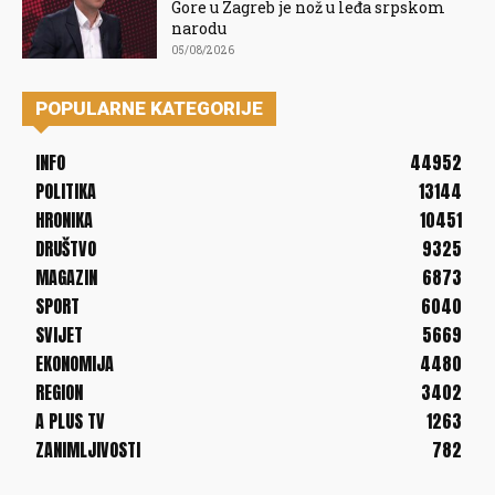
Gore u Zagreb je nož u leđa srpskom
narodu
05/08/2026
POPULARNE KATEGORIJE
INFO
44952
POLITIKA
13144
HRONIKA
10451
DRUŠTVO
9325
MAGAZIN
6873
SPORT
6040
SVIJET
5669
EKONOMIJA
4480
REGION
3402
A PLUS TV
1263
ZANIMLJIVOSTI
782