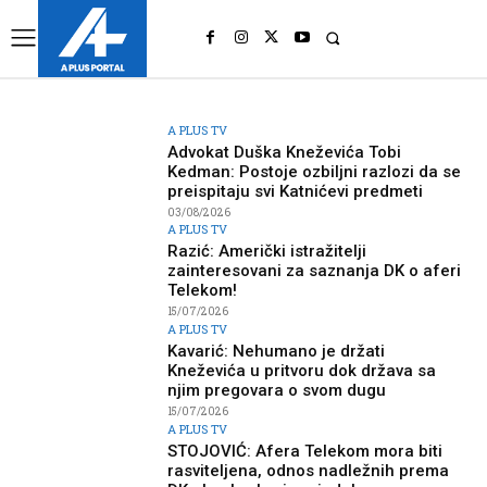
UK
LONDON NEWS
A PLUS TV
Advokat Duška Kneževića Tobi
Kedman: Postoje ozbiljni razlozi da se
preispitaju svi Katnićevi predmeti
03/08/2026
A PLUS TV
Razić: Američki istražitelji
zainteresovani za saznanja DK o aferi
Telekom!
15/07/2026
A PLUS TV
Kavarić: Nehumano je držati
Kneževića u pritvoru dok država sa
njim pregovara o svom dugu
15/07/2026
A PLUS TV
STOJOVIĆ: Afera Telekom mora biti
rasviteljena, odnos nadležnih prema