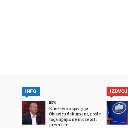
INFO
IZDVO
INFO
Knežević najavljuje:
Objaviću dokument, posle
toga Spajić ne može biti
premijer