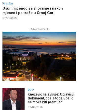
Hronika
Osumnjičenog za silovanje i nakon
mjesec i po traže u Crnoj Gori
07/08/2026
- Advertisement -
INFO
Knežević najavljuje: Objaviću
dokument, posle toga Spajić
ne može biti premijer
07/08/2026