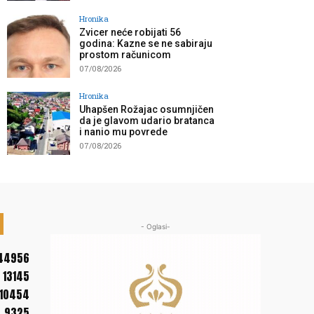
Hronika
Zvicer neće robijati 56
godina: Kazne se ne sabiraju
prostom računicom
07/08/2026
Hronika
Uhapšen Rožajac osumnjičen
da je glavom udario bratanca
i nanio mu povrede
07/08/2026
- Oglasi-
44956
13145
10454
9325