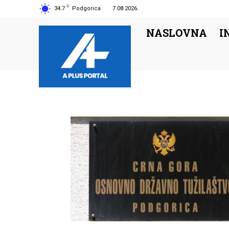
C
34.7
Podgorica
7.08.2026.
NASLOVNA
I