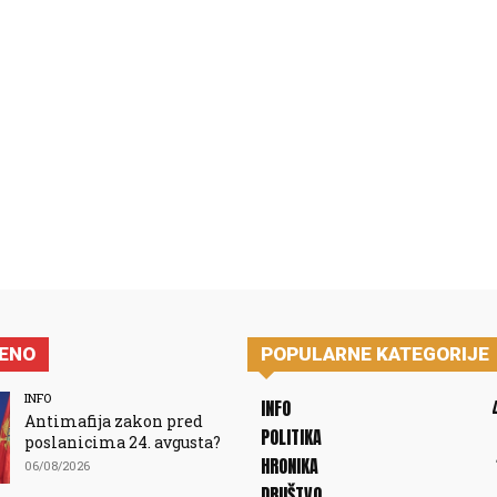
JENO
POPULARNE KATEGORIJE
INFO
INFO
Antimafija zakon pred
POLITIKA
poslanicima 24. avgusta?
HRONIKA
06/08/2026
DRUŠTVO