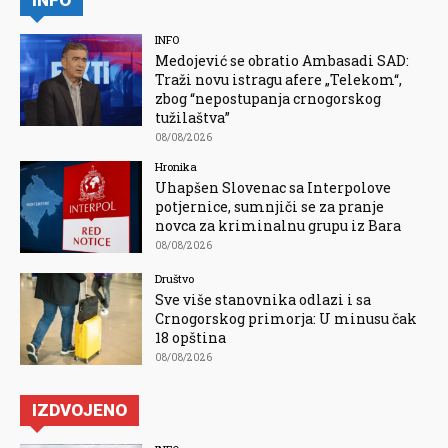
INFO
INFO
Medojević se obratio Ambasadi SAD:
Traži novu istragu afere „Telekom“,
zbog “nepostupanja crnogorskog
tužilaštva”
08/08/2026
Hronika
Uhapšen Slovenac sa Interpolove
potjernice, sumnjiči se za pranje
novca za kriminalnu grupu iz Bara
08/08/2026
Društvo
Sve više stanovnika odlazi i sa
Crnogorskog primorja: U minusu čak
18 opština
08/08/2026
IZDVOJENO