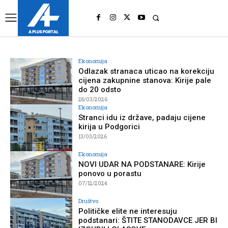
UK
LONDON NEWS
Ekonomija
Odlazak stranaca uticao na korekciju
cijena zakupnine stanova: Kirije pale
do 20 odsto
28/03/2026
Ekonomija
Stranci idu iz države, padaju cijene
kirija u Podgorici
13/03/2026
Ekonomija
NOVI UDAR NA PODSTANARE: Kirije
ponovo u porastu
07/12/2024
Društvo
Političke elite ne interesuju
podstanari: ŠTITE STANODAVCE JER BI