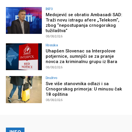
INFO
Medojević se obratio Ambasadi SAD:
Traži novu istragu afere „Telekom“,
zbog “nepostupanja crnogorskog
tužilaštva”
08/08/2026
Hronika
Uhapšen Slovenac sa Interpolove
potjernice, sumnjiči se za pranje
novca za kriminalnu grupu iz Bara
08/08/2026
Društvo
Sve više stanovnika odlazi i sa
Crnogorskog primorja: U minusu čak
18 opština
08/08/2026