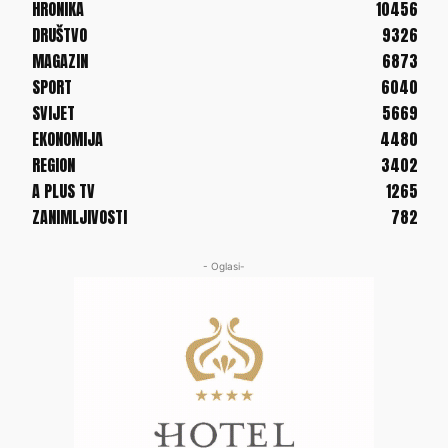
HRONIKA
10456
DRUŠTVO
9326
MAGAZIN
6873
SPORT
6040
SVIJET
5669
EKONOMIJA
4480
REGION
3402
A PLUS TV
1265
ZANIMLJIVOSTI
782
- Oglasi-