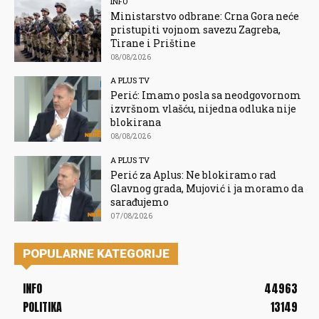
INFO
Ministarstvo odbrane: Crna Gora neće
pristupiti vojnom savezu Zagreba,
Tirane i Prištine
08/08/2026
A PLUS TV
Perić: Imamo posla sa neodgovornom
izvršnom vlašću, nijedna odluka nije
blokirana
08/08/2026
A PLUS TV
Perić za Aplus: Ne blokiramo rad
Glavnog grada, Mujović i ja moramo da
sarađujemo
07/08/2026
POPULARNE KATEGORIJE
INFO
44963
POLITIKA
13149