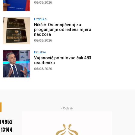
06/08/2026
Hronika
Nikšić: Osumnjičenoj za
proganjanje određena mjera
nadzora
06/08/2026
Društvo
Vujanović pomilovao čak 483
osuđenika
06/08/2026
- Oglasi-
44952
13144