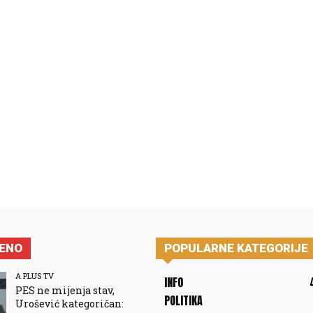
JENO
POPULARNE KATEGORIJE
A PLUS TV
INFO
PES ne mijenja stav,
POLITIKA
Urošević kategoričan: