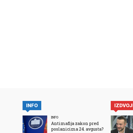
INFO
IZDVO
INFO
Antimafija zakon pred
poslanicima 24. avgusta?