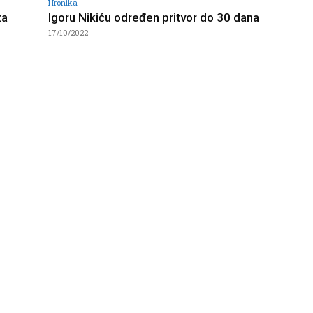
Hronika
za
Igoru Nikiću određen pritvor do 30 dana
17/10/2022