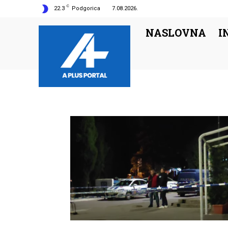
C
22.3
Podgorica
7.08.2026.
NASLOVNA
I