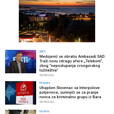
INFO
Medojević se obratio Ambasadi SAD:
Traži novu istragu afere „Telekom“,
zbog “nepostupanja crnogorskog
tužilaštva”
08/08/2026
Hronika
Uhapšen Slovenac sa Interpolove
potjernice, sumnjiči se za pranje
novca za kriminalnu grupu iz Bara
08/08/2026
Društvo