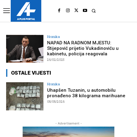
UK
LONDON NEWS
Hronika
NAPAD NA RADNOM MJESTU:
Stijepović prijetio Vukadinoviću u
kabinetu, policija reagovala
26/02/2025
OSTALE VIJESTI
Hronika
Uhapšen Tuzanin, u automobilu
pronađeno 38 kilograma marihuane
08/08/2026
- Advertisement -