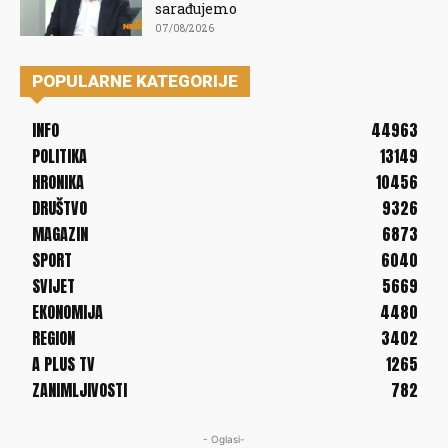
sarađujemo
07/08/2026
POPULARNE KATEGORIJE
INFO
44963
POLITIKA
13149
HRONIKA
10456
DRUŠTVO
9326
MAGAZIN
6873
SPORT
6040
SVIJET
5669
EKONOMIJA
4480
REGION
3402
A PLUS TV
1265
ZANIMLJIVOSTI
782
- Oglasi-