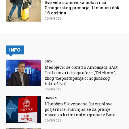
Sve više stanovnika odlazi i sa
Crnogorskog primorja: U minusu čak
18 opština
08/08/2026
INFO
INFO
Medojević se obratio Ambasadi SAD:
Traži novu istragu afere „Telekom“,
zbog “nepostupanja crnogorskog
tužilaštva”
08/08/2026
Hronika
Uhapšen Slovenac sa Interpolove
potjernice, sumnjiči se za pranje
novca za kriminalnu grupu iz Bara
08/08/2026