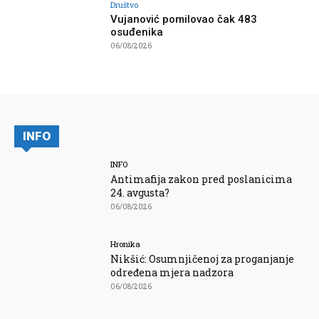
Društvo
Vujanović pomilovao čak 483
osuđenika
06/08/2026
INFO
INFO
Antimafija zakon pred poslanicima
24. avgusta?
06/08/2026
Hronika
Nikšić: Osumnjičenoj za proganjanje
određena mjera nadzora
06/08/2026