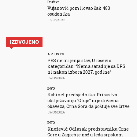
Društvo
Vujanović pomilovao čak 483
osuđenika
06/08/2026
IZDVOJENO
A PLUS TV
PES ne mijenja stav, Urošević
kategoričan: “Nema saradnje sa DPS
ni nakon izbora 2027. godine”
05/08/2026
INFO
Kabinet predsjednika: Prisustvo
obilježavanju “Oluje” nije državna
obaveza, Crna Gora da poštuje sve žrtve
05/08/2026
INFO
Knežević: Odlazak predstavnika Crne
Gore u Zagreb je nož u leđa srpskom