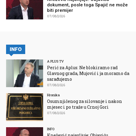
dokument, posle toga Spajić ne može
biti premijer
07/08/2026
INFO
A PLUS TV
Perić za Aplus: Ne blokiramo rad
Glavnog grada, Mujović i ja moramo da
sarađujemo
07/08/2026
Hronika
Osumnjičenog za silovanje i nakon
mjesec i po traže u Crnoj Gori
07/08/2026
INFO
Knežević najavljuje: Objaviću