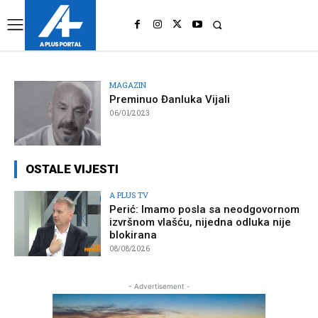
UK
LONDON NEWS
MAGAZIN
Preminuo Đanluka Vijali
06/01/2023
OSTALE VIJESTI
A PLUS TV
Perić: Imamo posla sa neodgovornom
izvršnom vlašću, nijedna odluka nije
blokirana
08/08/2026
- Advertisement -