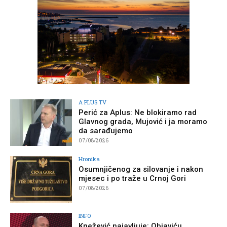
A PLUS TV
Perić za Aplus: Ne blokiramo rad
Glavnog grada, Mujović i ja moramo
da sarađujemo
07/08/2026
Hronika
Osumnjičenog za silovanje i nakon
mjesec i po traže u Crnoj Gori
07/08/2026
INFO
Knežević najavljuje: Objaviću