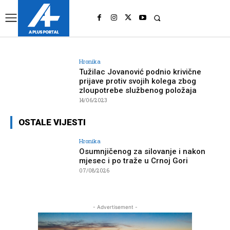
UK
LONDON NEWS
Hronika
Tužilac Jovanović podnio krivične
prijave protiv svojih kolega zbog
zloupotrebe službenog položaja
14/06/2023
OSTALE VIJESTI
Hronika
Osumnjičenog za silovanje i nakon
mjesec i po traže u Crnoj Gori
07/08/2026
- Advertisement -