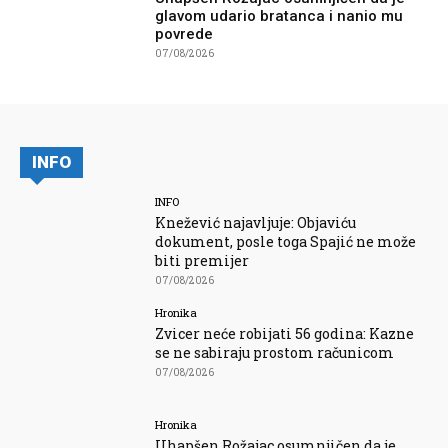
glavom udario bratanca i nanio mu
povrede
07/08/2026
INFO
INFO
Knežević najavljuje: Objaviću
dokument, posle toga Spajić ne može
biti premijer
07/08/2026
Hronika
Zvicer neće robijati 56 godina: Kazne
se ne sabiraju prostom računicom
07/08/2026
Hronika
Uhapšen Rožajac osumnjičen da je