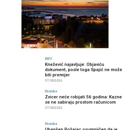
INFO
Knežević najavljuje: Objaviću
dokument, posle toga Spajić ne može
biti premijer
07/08/2026
Hronika
Zvicer neće robijati 56 godina: Kazne
se ne sabiraju prostom računicom
07/08/2026
Hronika
Uhapšen Rožajac osumnjičen da je