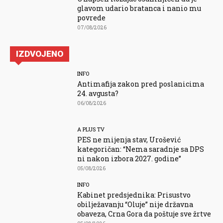
glavom udario bratanca i nanio mu
povrede
07/08/2026
IZDVOJENO
INFO
Antimafija zakon pred poslanicima
24. avgusta?
06/08/2026
A PLUS TV
PES ne mijenja stav, Urošević
kategoričan: “Nema saradnje sa DPS
ni nakon izbora 2027. godine”
05/08/2026
INFO
Kabinet predsjednika: Prisustvo
obilježavanju “Oluje” nije državna
obaveza, Crna Gora da poštuje sve žrtve