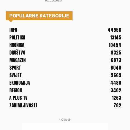
05/08/2026
POPULARNE KATEGORIJE
INFO
44956
POLITIKA
13145
HRONIKA
10454
DRUŠTVO
9325
MAGAZIN
6873
SPORT
6040
SVIJET
5669
EKONOMIJA
4480
REGION
3402
A PLUS TV
1263
ZANIMLJIVOSTI
782
- Oglasi-