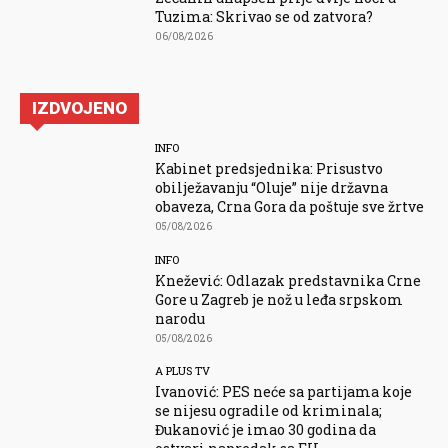
Tuzima: Skrivao se od zatvora?
06/08/2026
IZDVOJENO
INFO
Kabinet predsjednika: Prisustvo
obilježavanju “Oluje” nije državna
obaveza, Crna Gora da poštuje sve žrtve
05/08/2026
INFO
Knežević: Odlazak predstavnika Crne
Gore u Zagreb je nož u leđa srpskom
narodu
05/08/2026
A PLUS TV
Ivanović: PES neće sa partijama koje
se nijesu ogradile od kriminala;
Đukanović je imao 30 godina da