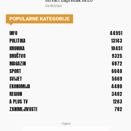
ostvari napredak sa EU
01/08/2026
POPULARNE KATEGORIJE
INFO
44951
POLITIKA
13143
HRONIKA
10451
DRUŠTVO
9325
MAGAZIN
6872
SPORT
6040
SVIJET
5669
EKONOMIJA
4480
REGION
3402
A PLUS TV
1263
ZANIMLJIVOSTI
782
- Oglasi-