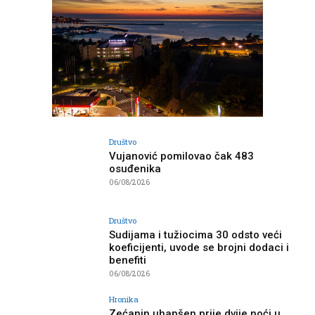
Društvo
Vujanović pomilovao čak 483
osuđenika
06/08/2026
Društvo
Sudijama i tužiocima 30 odsto veći
koeficijenti, uvode se brojni dodaci i
benefiti
06/08/2026
Hronika
Zećanin uhapšen prije dvije noći u