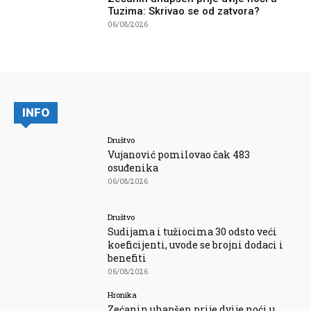
Tuzima: Skrivao se od zatvora?
06/08/2026
INFO
Društvo
Vujanović pomilovao čak 483
osuđenika
06/08/2026
Društvo
Sudijama i tužiocima 30 odsto veći
koeficijenti, uvode se brojni dodaci i
benefiti
06/08/2026
Hronika
Zećanin uhapšen prije dvije noći u