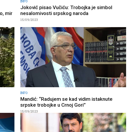
INFO
Joković pisao Vučiću: Trobojka je simbol
o, mir
nesalomivosti srpskog naroda
15/09/2023
INFO
Mandić: “Radujem se kad vidim istaknute
srpske trobojke u Crnoj Gori”
15/09/2023