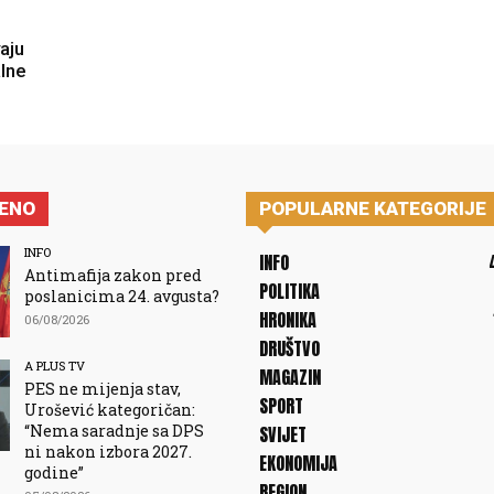
vaju
alne
JENO
POPULARNE KATEGORIJE
INFO
INFO
Antimafija zakon pred
POLITIKA
poslanicima 24. avgusta?
HRONIKA
06/08/2026
DRUŠTVO
A PLUS TV
MAGAZIN
PES ne mijenja stav,
SPORT
Urošević kategoričan:
“Nema saradnje sa DPS
SVIJET
ni nakon izbora 2027.
EKONOMIJA
godine”
REGION