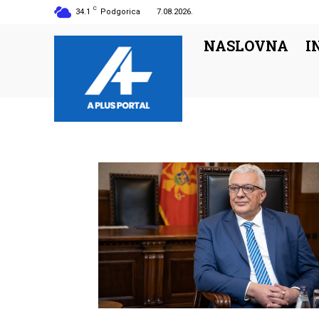
C
34.1
Podgorica
7.08.2026.
NASLOVNA
I