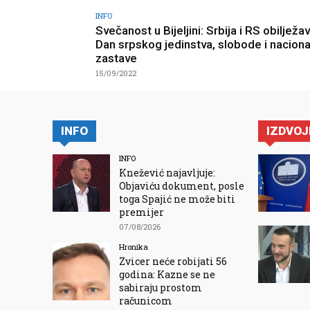
INFO
Svečanost u Bijeljini: Srbija i RS obilježa
Dan srpskog jedinstva, slobode i nacion
zastave
15/09/2022
INFO
IZDVO
INFO
Knežević najavljuje:
Objaviću dokument, posle
toga Spajić ne može biti
premijer
07/08/2026
Hronika
Zvicer neće robijati 56
godina: Kazne se ne
sabiraju prostom
računicom