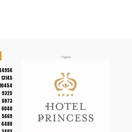
- Oglasi-
44956
13145
10454
9325
6873
6040
5669
4480
3402