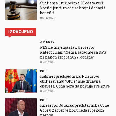
Sudijama i tužiocima 30 odsto veći
koeficijenti, uvode se brojni dodaci i
benefiti
06/08/2026
IZDVOJENO
A PLUS TV
PES ne mijenja stav, Urošević
kategoričan: “Nema saradnje sa DPS
ni nakon izbora 2027. godine”
05/08/2026
INFO
Kabinet predsjednika: Prisustvo
obilježavanju “Oluje” nije državna
obaveza, Crna Gora da poštuje sve žrtve
05/08/2026
INFO
Knežević: Odlazak predstavnika Crne
Gore u Zagreb je nož u leđa srpskom
narodu