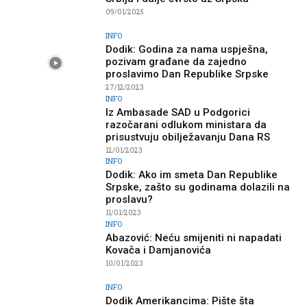
09/01/2025
INFO
Dodik: Godina za nama uspješna,
pozivam građane da zajedno
proslavimo Dan Republike Srpske
27/12/2023
INFO
Iz Ambasade SAD u Podgorici
razočarani odlukom ministara da
prisustvuju obilježavanju Dana RS
12/01/2023
INFO
Dodik: Ako im smeta Dan Republike
Srpske, zašto su godinama dolazili na
proslavu?
11/01/2023
INFO
Abazović: Neću smijeniti ni napadati
Kovača i Damjanovića
10/01/2023
INFO
Dodik Amerikancima: Pište šta