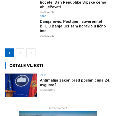
hoćete, Dan Republike Srpske ćemo
obilježavati
09/01/2023
INFO
Damjanović: Poštujem suverenitet
BiH, u Banjaluci sam boravio u lično
ime
09/01/2023
1
2
OSTALE VIJESTI
INFO
Antimafija zakon pred poslanicima 24.
avgusta?
06/08/2026
- Advertisement -