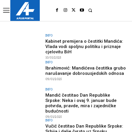
UK
LONDON NEWS
INFO
Kabinet premijera o čestitki Mandića:
Vlada vodi spoljnu politiku i priznaje
cjelovitu BiH
10/01/2025
INFO
Ibrahimović: Mandićeva čestitka grubo
narušavanje dobrosusjedskih odnosa
09/01/2025
INFO
Mandić čestitao Dan Republike
Srpske: Neka i ovaj 9. januar bude
potvrda, pravde, mira i zajedničke
budućnosti
09/01/2025
INFO
Vučić čestitao Dan Republike Srpske:
Srbija i dalje čvrsto uz Srpsku