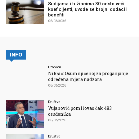
Sudijama i tužiocima 30 odsto veći
koeficijenti, uvode se brojni dodaci i
benefiti
06/08/2026
INFO
Hronika
Nikšić: Osumnjičenoj za proganjanje
određena mjera nadzora
06/08/2026
Društvo
Vujanović pomilovao čak 483
osuđenika
06/08/2026
Društvo