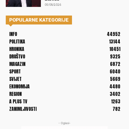
05/08/2026
POPULARNE KATEGORIJE
INFO
44952
POLITIKA
13144
HRONIKA
10451
DRUŠTVO
9325
MAGAZIN
6872
SPORT
6040
SVIJET
5669
EKONOMIJA
4480
REGION
3402
A PLUS TV
1263
ZANIMLJIVOSTI
782
- Oglasi-