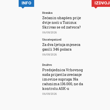
INFO
IZDVO
Hronika
Zećanin uhapšen prije
dvije noći u Tuzima:
Skrivao se od zatvora?
06/08/2026
Uncategorized
Za dva ljetnja mjeseca
gasili 346 požara
06/08/2026
Društvo
Predsjednica Vrhovnog
suda prijavila uvećanje
imovine supruga: Na
računima 136.000, ne da
kontrolu ASK-u
06/08/2026