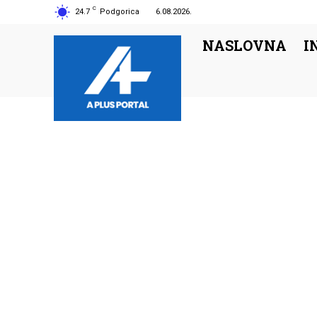
C
24.7
Podgorica
6.08.2026.
NASLOVNA
I