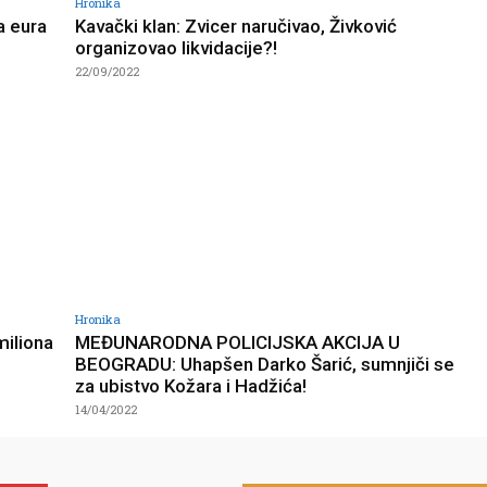
Hronika
a eura
Kavački klan: Zvicer naručivao, Živković
organizovao likvidacije?!
22/09/2022
Hronika
miliona
MEĐUNARODNA POLICIJSKA AKCIJA U
BEOGRADU: Uhapšen Darko Šarić, sumnjiči se
za ubistvo Kožara i Hadžića!
14/04/2022