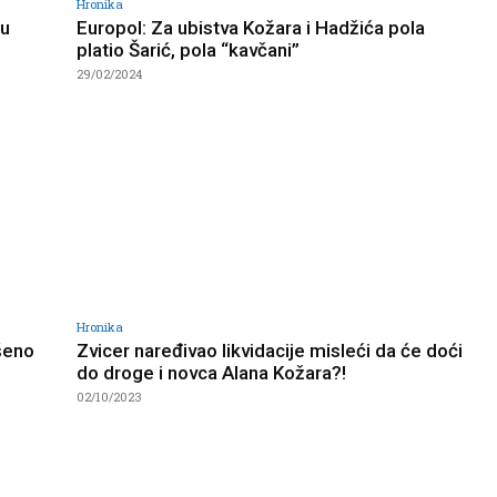
Hronika
 u
Europol: Za ubistva Kožara i Hadžića pola
platio Šarić, pola “kavčani”
29/02/2024
Hronika
šeno
Zvicer naređivao likvidacije misleći da će doći
do droge i novca Alana Kožara?!
02/10/2023