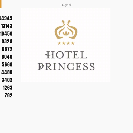
- Oglasi-
44949
13143
10450
9324
6872
6040
5669
4480
3402
1263
782