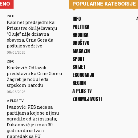
JENO
POPULARNE KATEGORIJE
INFO
INFO
Kabinet predsjednika:
POLITIKA
Prisustvo obilježavanju
“Oluje” nije državna
HRONIKA
obaveza, Crna Gora da
DRUŠTVO
poštuje sve žrtve
MAGAZIN
05/08/2026
SPORT
INFO
SVIJET
Knežević: Odlazak
predstavnika Crne Gore u
EKONOMIJA
Zagreb je nož u leđa
REGION
srpskom narodu
A PLUS TV
05/08/2026
ZANIMLJIVOSTI
A PLUS TV
Ivanović: PES neće sa
partijama koje se nijesu
ogradile od kriminala;
Đukanović je imao 30
godina da ostvari
napredak sa EU