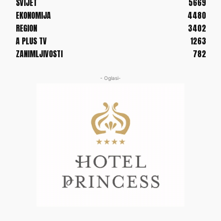
SVIJET
5669
EKONOMIJA
4480
REGION
3402
A PLUS TV
1263
ZANIMLJIVOSTI
782
- Oglasi-