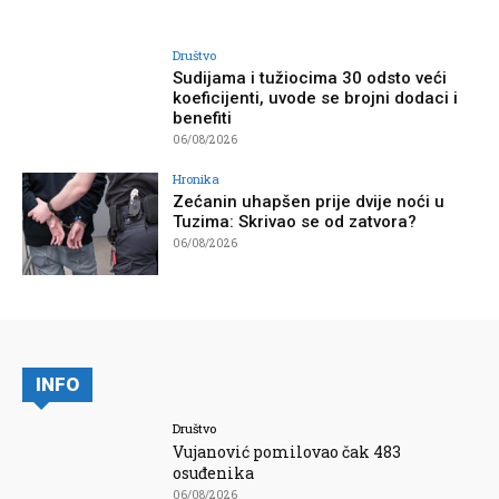
Društvo
Sudijama i tužiocima 30 odsto veći
koeficijenti, uvode se brojni dodaci i
benefiti
06/08/2026
Hronika
Zećanin uhapšen prije dvije noći u
Tuzima: Skrivao se od zatvora?
06/08/2026
INFO
Društvo
Vujanović pomilovao čak 483
osuđenika
06/08/2026