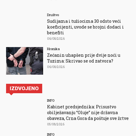
Društvo
Sudijama i tužiocima 30 odsto veći
koeficijenti, uvode se brojni dodaci i
benefiti
06/08/2026
Hronika
Zećanin uhapšen prije dvije noći u
Tuzima: Skrivao se od zatvora?
06/08/2026
IZDVOJENO
INFO
Kabinet predsjednika: Prisustvo
obilježavanju “Oluje” nije državna
obaveza, Crna Gora da poštuje sve žrtve
05/08/2026
INFO