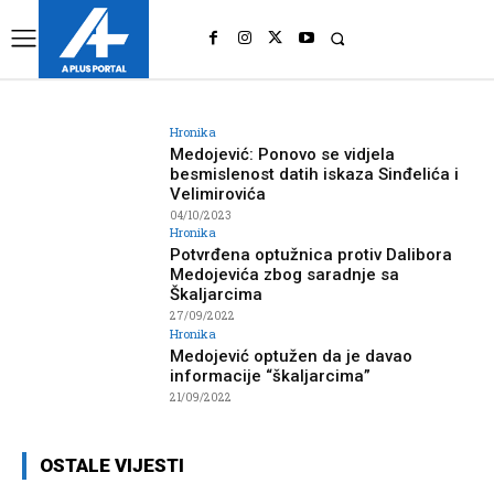
UK
LONDON NEWS
Hronika
Medojević: Ponovo se vidjela
besmislenost datih iskaza Sinđelića i
Velimirovića
04/10/2023
Hronika
Potvrđena optužnica protiv Dalibora
Medojevića zbog saradnje sa
Škaljarcima
27/09/2022
Hronika
Medojević optužen da je davao
informacije “škaljarcima”
21/09/2022
OSTALE VIJESTI