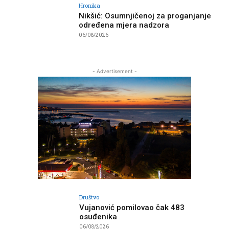
Hronika
Nikšić: Osumnjičenoj za proganjanje
određena mjera nadzora
06/08/2026
- Advertisement -
Društvo
Vujanović pomilovao čak 483
osuđenika
06/08/2026