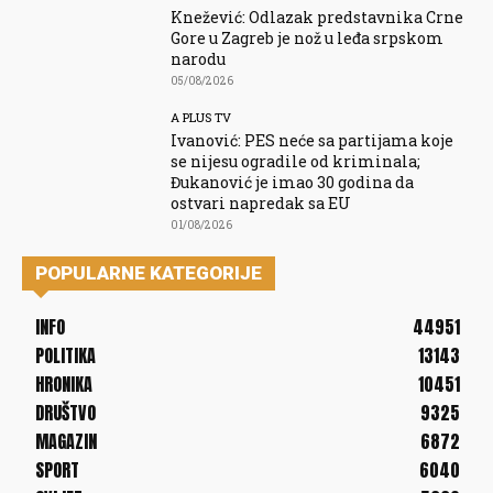
Knežević: Odlazak predstavnika Crne
Gore u Zagreb je nož u leđa srpskom
narodu
05/08/2026
A PLUS TV
Ivanović: PES neće sa partijama koje
se nijesu ogradile od kriminala;
Đukanović je imao 30 godina da
ostvari napredak sa EU
01/08/2026
POPULARNE KATEGORIJE
INFO
44951
POLITIKA
13143
HRONIKA
10451
DRUŠTVO
9325
MAGAZIN
6872
SPORT
6040