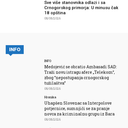
Sve više stanovnika odlazi i sa
Crnogorskog primorja: U minusu čak
18 opština
08/08/2026
INFO
INFO
Medojević se obratio Ambasadi SAD:
Traži novu istragu afere „Telekom“,
zbog “nepostupanja crnogorskog
tužilaštva”
08/08/2026
Hronika
Uhapšen Slovenac sa Interpolove
potjernice, sumnjiči se za pranje
novca za kriminalnu grupu iz Bara
08/08/2026