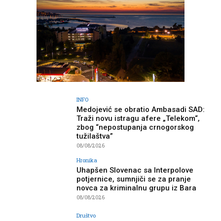
INFO
Medojević se obratio Ambasadi SAD:
Traži novu istragu afere „Telekom“,
zbog “nepostupanja crnogorskog
tužilaštva”
08/08/2026
Hronika
Uhapšen Slovenac sa Interpolove
potjernice, sumnjiči se za pranje
novca za kriminalnu grupu iz Bara
08/08/2026
Društvo