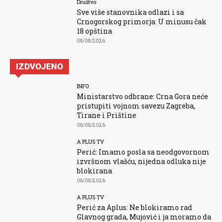
Društvo
Sve više stanovnika odlazi i sa
Crnogorskog primorja: U minusu čak
18 opština
08/08/2026
IZDVOJENO
INFO
Ministarstvo odbrane: Crna Gora neće
pristupiti vojnom savezu Zagreba,
Tirane i Prištine
08/08/2026
A PLUS TV
Perić: Imamo posla sa neodgovornom
izvršnom vlašću, nijedna odluka nije
blokirana
08/08/2026
A PLUS TV
Perić za Aplus: Ne blokiramo rad
Glavnog grada, Mujović i ja moramo da