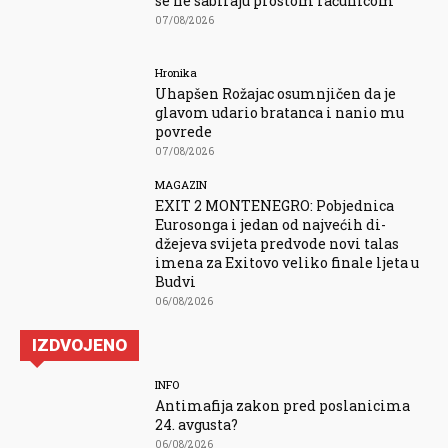
se ne sabiraju prostom računicom
07/08/2026
Hronika
Uhapšen Rožajac osumnjičen da je
glavom udario bratanca i nanio mu
povrede
07/08/2026
MAGAZIN
EXIT 2 MONTENEGRO: Pobjednica
Eurosonga i jedan od najvećih di-
džejeva svijeta predvode novi talas
imena za Exitovo veliko finale ljeta u
Budvi
06/08/2026
IZDVOJENO
INFO
Antimafija zakon pred poslanicima
24. avgusta?
06/08/2026