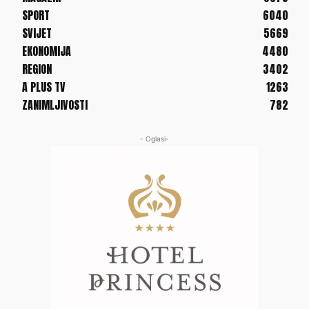
SPORT
6040
SVIJET
5669
EKONOMIJA
4480
REGION
3402
A PLUS TV
1263
ZANIMLJIVOSTI
782
- Oglasi-