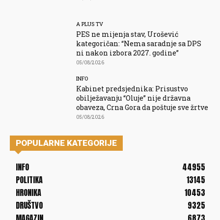
A PLUS TV
PES ne mijenja stav, Urošević
kategoričan: “Nema saradnje sa DPS
ni nakon izbora 2027. godine”
05/08/2026
INFO
Kabinet predsjednika: Prisustvo
obilježavanju “Oluje” nije državna
obaveza, Crna Gora da poštuje sve žrtve
05/08/2026
POPULARNE KATEGORIJE
INFO
44955
POLITIKA
13145
HRONIKA
10453
DRUŠTVO
9325
MAGAZIN
6873