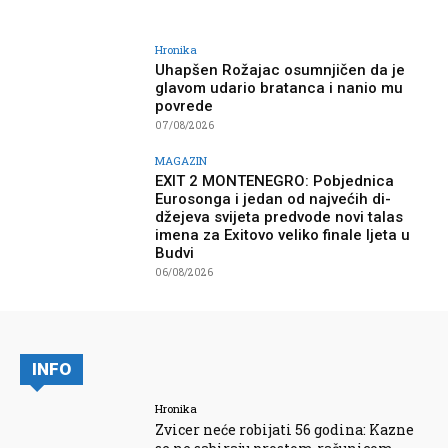
Hronika
Uhapšen Rožajac osumnjičen da je
glavom udario bratanca i nanio mu
povrede
07/08/2026
MAGAZIN
EXIT 2 MONTENEGRO: Pobjednica
Eurosonga i jedan od najvećih di-
džejeva svijeta predvode novi talas
imena za Exitovo veliko finale ljeta u
Budvi
06/08/2026
INFO
Hronika
Zvicer neće robijati 56 godina: Kazne