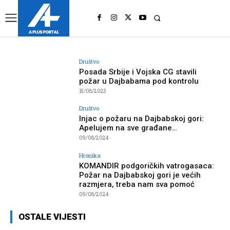
UK
LONDON NEWS
Društvo
Posada Srbije i Vojska CG stavili
požar u Dajbabama pod kontrolu
15/08/2025
Društvo
Injac o požaru na Dajbabskoj gori:
Apelujem na sve građane…
09/08/2024
Hronika
KOMANDIR podgoričkih vatrogasaca:
Požar na Dajbabskoj gori je većih
razmjera, treba nam sva pomoć
09/08/2024
OSTALE VIJESTI