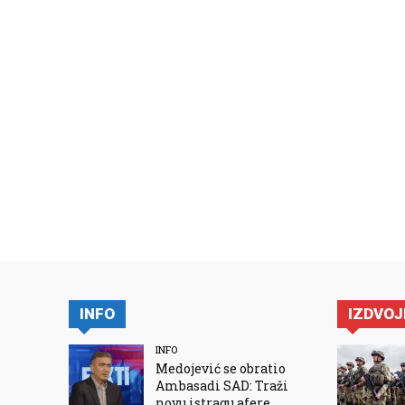
INFO
IZDVO
INFO
Medojević se obratio
Ambasadi SAD: Traži
novu istragu afere