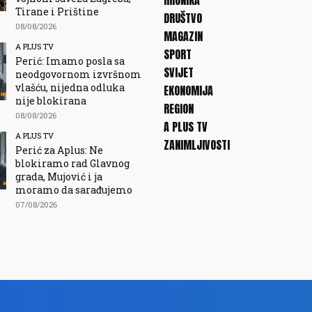
HRONIKA
Tirane i Prištine
DRUŠTVO
08/08/2026
MAGAZIN
A PLUS TV
SPORT
Perić: Imamo posla sa
SVIJET
neodgovornom izvršnom
vlašću, nijedna odluka
EKONOMIJA
nije blokirana
REGION
08/08/2026
A PLUS TV
A PLUS TV
ZANIMLJIVOSTI
Perić za Aplus: Ne
blokiramo rad Glavnog
grada, Mujović i ja
moramo da sarađujemo
07/08/2026