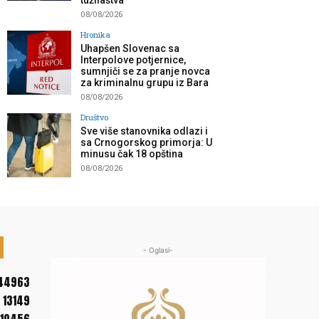
tužilaštva”
08/08/2026
Hronika
Uhapšen Slovenac sa
Interpolove potjernice,
sumnjiči se za pranje novca
za kriminalnu grupu iz Bara
08/08/2026
Društvo
Sve više stanovnika odlazi i
sa Crnogorskog primorja: U
minusu čak 18 opština
08/08/2026
- Oglasi-
44963
13149