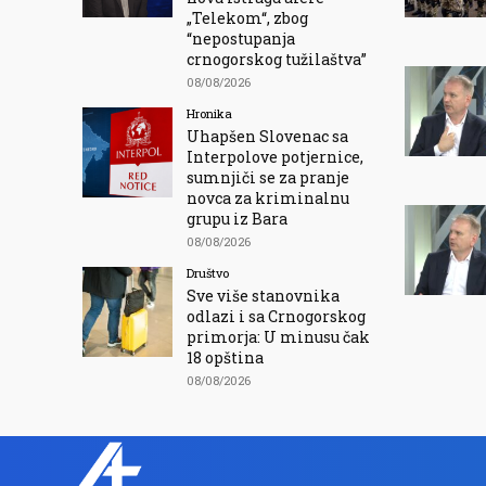
„Telekom“, zbog
“nepostupanja
crnogorskog tužilaštva”
08/08/2026
Hronika
Uhapšen Slovenac sa
Interpolove potjernice,
sumnjiči se za pranje
novca za kriminalnu
grupu iz Bara
08/08/2026
Društvo
Sve više stanovnika
odlazi i sa Crnogorskog
primorja: U minusu čak
18 opština
08/08/2026