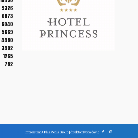
10456
9326
6873
6040
5669
4480
3402
1265
782
Impressum: A Plus Media Group | direktor: Ivona Čavić